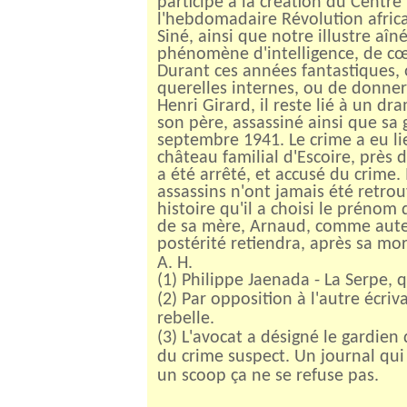
participe à la création du Centre
l'hebdomadaire Révolution africa
Siné, ainsi que notre illustre aîné
phénomène d'intelligence, de cœur
Durant ces années fantastiques, 
querelles internes, ou de donner
Henri Girard, il reste lié à un d
son père, assassiné ainsi que sa
septembre 1941. Le crime a eu lie
château familial d'Escoire, près d
a été arrêté, et accusé du crime. 
assassins n'ont jamais été retrou
histoire qu'il a choisi le prénom
de sa mère, Arnaud, comme auteu
postérité retiendra, après sa mor
A. H.
(1) Philippe Jaenada - La Serpe, 
(2) Par opposition à l'autre écri
rebelle.
(3) L'avocat a désigné le gardien
du crime suspect.
Un journal qui
un scoop ça ne se refuse pas.