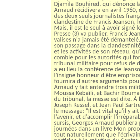
Djamila Bouhired, qui dénonce la
Arnaud récidivera en avril 1960, 
des deux seuls journalistes franç
clandestine de Francis Jeanson, 
Mais, il est le seul à avoir signé
Presse (3) va publier. Francis Je
valises n'a jamais été démantelé
son passage dans la clandestinité
et les activités de son réseau, q
comble pour les autorités qui fon
tribunal militaire pour refus de d
a eu lieu la conférence de Jeanso
l'insigne honneur d'être emprison
fournira d'autres arguments pour
Arnaud y fait entendre trois mil
Moussa Kebaïli, et Bachir Bouma
du tribunal, la messe est dite. À
Joseph Kessel, et Jean Paul Sartre,
le message: "Il est vital qu'il y 
l'avenir, et d'accomplir l'irrépa
sursis, Georges Arnaud publiera p
journées dans un livre Mon procè
tout naturellement que l'écrivain 