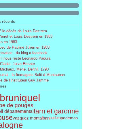
s récents
 le décès de Louis Destrem
Perret et Louis Destrem en 1983
o en 1983
ec de Pauline Julien en 1983
nisation : du blog à facebook
’il nous reste Leonardo Padura
 Cladel, Juive-Errante
 Michaux, Merle, Delthil, 1790
ournal : la fromagerie Salit à Montauban
s de l’instituteur Guy Jamme
ries
bruniquel
pe de gouges
tarn et garonne
il départemental
ouse
vazquez montalban
podemos
padura
alogne