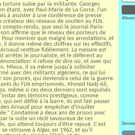
 torture subie par la militante. Georges
Janv
Févr
Mar
Avri
en étant, avec Paul-Marie de La Gorce, l'un
Janv
Févr
Mar
ais à assister à une conférence de presse
Janv
Févr
Albums
le créateur des réseaux de soutien au FLN.
Janv
 le compte-rendu, que seul le journal Paris-
anson affirme que le réseau des porteurs de
. Pour montrer que malgré les arrestations, et
, il donne même des chiffres sur les effectifs,
u'Arnaud restitue fidèlement. La mesure est
t arrêter le journaliste, et le défèrent au
énonciation: il refuse de dire où, et avec qui
n. Mieux, il va même jusqu'à solliciter
né avec des militants algériens, ce qui lui
 son procès, qui deviendra celui de la guerre.
itants du FLN emprisonnés, Ahmed Hadj-Ali,
za, même si ces deux derniers sont expulsés
 l'instar des témoins prestigieux, comme
 qui ont défilé à la barre, ils ont fait passer
ait des Arnaud pour empêcher d'insulter
rable." Condamné à deux ans de prison avec
ar la suite un récit savoureux de ces
Dernie
s, qui attend toujours d'être rejoué. C'est
se retrouve à Alger, en 1962, et qu'il