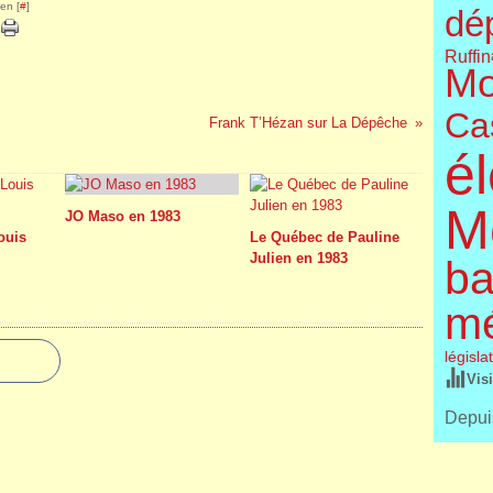
en [
#
]
dé
Ruffin
Mo
Cas
Frank T’Hézan sur La Dépêche
él
M
JO Maso en 1983
Louis
Le Québec de Pauline
Julien en 1983
ba
m
législa
Vis
Depuis