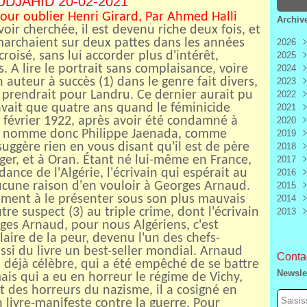
DJAHID 20-02-2021
our oublier Henri Girard,
Par Ahmed Halli
Archiv
avoir cherchée, il est devenu riche deux fois, et
 marchaient sur deux pattes dans les années
2026
croisé, sans lui accorder plus d'intérêt,
2025
Aoû
. A lire le portrait sans complaisance, voire
2024
Juill
Déc
 auteur à succès (1) dans le genre fait divers,
2023
Juin
Nov
Déc
e prendrait pour Landru. Ce dernier aurait pu
2022
Mai
Oct
Nov
Déc
'avait que quatre ans quand le féminicide
2021
Avri
Sep
Oct
Nov
Déc
 février 1922, après avoir été condamné à
2020
Mar
Aoû
Sep
Oct
Nov
Déc
 se nomme donc Philippe Jaenada, comme
2019
Févr
Juill
Aoû
Sep
Oct
Nov
Déc
suggère rien en vous disant qu'il est de père
2018
Janv
Juin
Juill
Aoû
Sep
Oct
Nov
Déc
ger, et à Oran. Étant né lui-même en France,
2017
Mai
Juin
Juill
Aoû
Sep
Oct
Nov
Déc
ance de l'Algérie, l'écrivain qui espérait au
2016
Avri
Mai
Juin
Juill
Aoû
Sep
Oct
Nov
Déc
aucune raison d'en vouloir à Georges Arnaud.
2015
Mar
Avri
Mai
Juin
Juill
Aoû
Sep
Oct
Nov
Déc
ement à le présenter sous son plus mauvais
2014
Févr
Mar
Avri
Mai
Juin
Juill
Aoû
Sep
Oct
Nov
Déc
re suspect (3) au triple crime, dont l'écrivain
2013
Janv
Févr
Mar
Avri
Mai
Juin
Juill
Aoû
Sep
Oct
Nov
Déc
ges Arnaud, pour nous Algériens, c'est
Janv
Févr
Mar
Avri
Mai
Juin
Juill
Aoû
Sep
Oct
Nov
Déc
laire de la peur, devenu l'un des chefs-
Janv
Févr
Mar
Avri
Mai
Juin
Juill
Aoû
Sep
Oct
Nov
ssi du livre un best-seller mondial. Arnaud
Janv
Févr
Mar
Avri
Mai
Juin
Juill
Aoû
Sep
Contac
in déjà célèbre, qui a été empêché de se battre
Janv
Févr
Mar
Avri
Mai
Juin
Juill
Aoû
Newsle
ais qui a eu en horreur le régime de Vichy,
Janv
Févr
Mar
Avri
Mai
Juin
Juill
t des horreurs du nazisme, il a cosigné en
Janv
Févr
Mar
Avri
Mai
Juin
 livre-manifeste contre la guerre, Pour
Janv
Févr
Mar
Avri
Mai