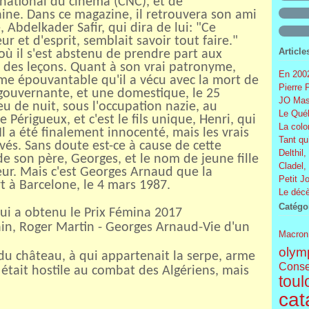
 national du cinéma (CNC), et de
ine. Dans ce magazine, il retrouvera son ami
, Abdelkader Safir, qui dira de lui: "Ce
 et d'esprit, semblait savoir tout faire."
Article
où il s'est abstenu de prendre part aux
 des leçons. Quant à son vrai patronyme,
En 2002
rame épouvantable qu'il a vécu avec la mort de
Pierre 
 gouvernante, et une domestique, le 25
JO Mas
u de nuit, sous l'occupation nazie, au
Le Québ
e Périgueux, et c'est le fils unique, Henri, qui
La colo
Il a été finalement innocenté, mais les vrais
Tant qu
vés. Sans doute est-ce à cause de cette
Delthil,
 de son père, Georges, et le nom de jeune fille
Cladel,
r. Mais c'est Georges Arnaud que la
Petit J
t à Barcelone, le 4 mars 1987.
Le décè
Catégo
qui a obtenu le Prix Fémina 2017
vain, Roger Martin - Georges Arnaud-Vie d'un
Macron
olym
 du château, à qui appartenait la serpe, arme
Conse
 était hostile au combat des Algériens, mais
toul
cat