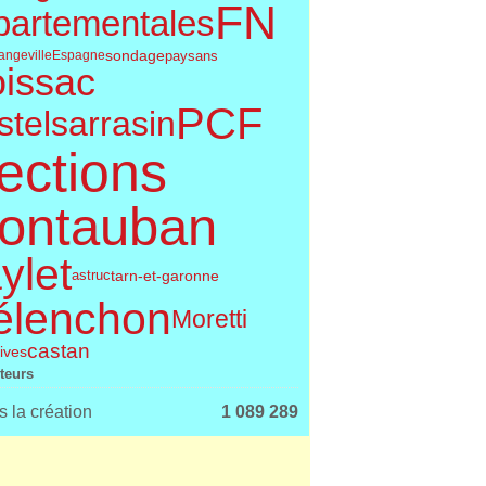
FN
partementales
sondage
paysans
angeville
Espagne
issac
PCF
telsarrasin
ections
ontauban
ylet
tarn-et-garonne
astruc
élenchon
Moretti
castan
tives
iteurs
 la création
1 089 289