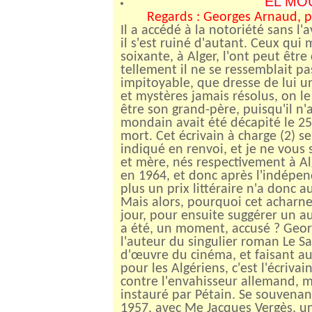
EL MOU
Regards : Georges Arnaud, p
Il a accédé à la notoriété sans l'
il s'est ruiné d'autant. Ceux qui
soixante, à Alger, l'ont peut être 
tellement il ne se ressemblait pas
impitoyable, que dresse de lui un
et mystères jamais résolus, on l
être son grand-père, puisqu'il n
mondain avait été décapité le 25
mort. Cet écrivain à charge (2)
indiqué en renvoi, et je ne vous 
et mère, nés respectivement à Al
en 1964, et donc après l'indépend
plus un prix littéraire n'a donc 
Mais alors, pourquoi cet acharn
jour, pour ensuite suggérer un aut
a été, un moment, accusé ? Geor
l'auteur du singulier roman Le Sa
d'œuvre du cinéma, et faisant au
pour les Algériens, c'est l'écriva
contre l'envahisseur allemand, m
instauré par Pétain. Se souvenan
1957, avec Me Jacques Vergès, un