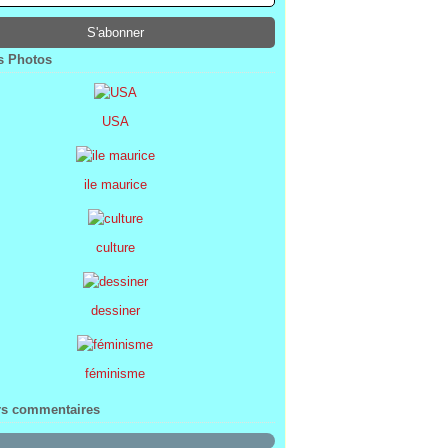
ier
ier
s
l
(1)
(74)
(34)
(47)
ier
ier
s
(8)
(45)
(52)
ier
ier
(7)
(68)
 Photos
ier
(2)
USA
ile maurice
culture
dessiner
féminisme
rs commentaires