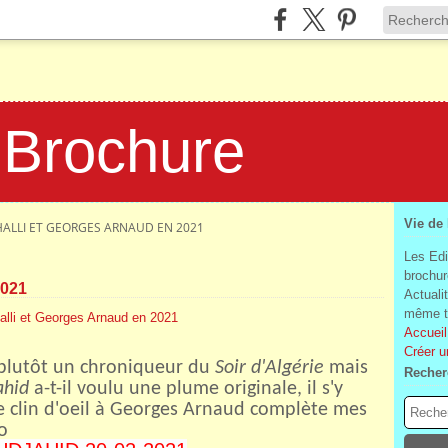
 Brochure
Vie de
ALLI ET GEORGES ARNAUD EN 2021
Les Edi
brochur
2021
Actuali
même te
Accueil
Créer u
 plutôt un chroniqueur du
Soir d'Algérie
mais
Recher
ahid
a-t-il voulu une plume originale, il s'y
e clin d'oeil à Georges Arnaud complète mes
o