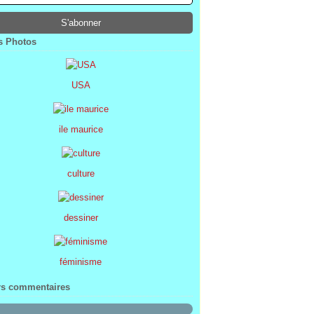
ier
ier
s
l
(1)
(74)
(34)
(47)
ier
ier
s
(8)
(45)
(52)
ier
ier
(7)
(68)
 Photos
ier
(2)
USA
ile maurice
culture
dessiner
féminisme
rs commentaires