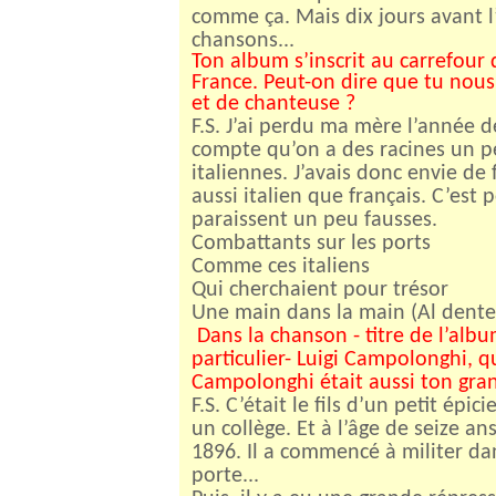
comme ça. Mais dix jours avant l’
chansons...
Ton album s’inscrit au carrefour d
France. Peut-on dire que tu nous 
et de chanteuse ?
F.S. J’ai perdu ma mère l’année 
compte qu’on a des racines un peu
italiennes. J’avais donc envie de
aussi italien que français. C’est
paraissent un peu fausses.
Combattants sur les ports
Comme ces italiens
Qui cherchaient pour trésor
Une main dans la main (Al dente
Dans la chanson - titre de l’alb
particulier- Luigi Campolonghi, qu
Campolonghi était aussi ton gra
F.S. C’était le fils d’un petit épi
un collège. Et à l’âge de seize an
1896. Il a commencé à militer dans
porte...