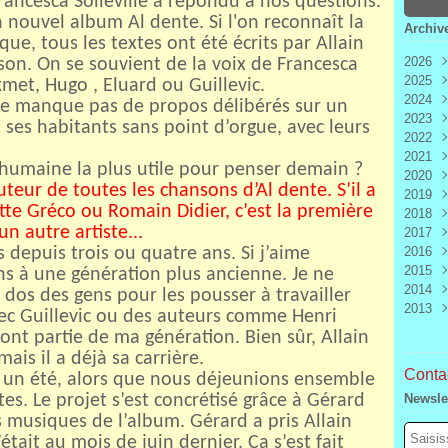
Francesca Solleville a répondu à nos questions.
 nouvel album Al dente. Si l'on reconnaît la
Archiv
ue, tous les textes ont été écrits par Allain
2026
son. On se souvient de la voix de Francesca
2025
Aoû
et, Hugo , Eluard ou Guillevic.
2024
Juill
Déc
 ne manque pas de propos délibérés sur un
2023
Juin
Nov
Déc
 ses habitants sans point d’orgue, avec leurs
2022
Mai
Oct
Nov
Déc
2021
Avri
Sep
Oct
Nov
Déc
n humaine la plus utile pour penser demain ?
2020
Mar
Aoû
Sep
Oct
Nov
Déc
uteur de toutes les chansons d’Al dente. S’il a
2019
Févr
Juill
Aoû
Sep
Oct
Nov
Déc
tte Gréco ou Romain Didier, c’est la première
2018
Janv
Juin
Juill
Aoû
Sep
Oct
Nov
Déc
n autre artiste...
2017
Mai
Juin
Juill
Aoû
Sep
Oct
Nov
Déc
is depuis trois ou quatre ans. Si j’aime
2016
Avri
Mai
Juin
Juill
Aoû
Sep
Oct
Nov
Déc
2015
Mar
Avri
Mai
Juin
Juill
Aoû
Sep
Oct
Nov
Déc
ens à une génération plus ancienne. Je ne
2014
Févr
Mar
Avri
Mai
Juin
Juill
Aoû
Sep
Oct
Nov
Déc
 dos des gens pour les pousser à travailler
2013
Janv
Févr
Mar
Avri
Mai
Juin
Juill
Aoû
Sep
Oct
Nov
Déc
 avec Guillevic ou des auteurs comme Henri
Janv
Févr
Mar
Avri
Mai
Juin
Juill
Aoû
Sep
Oct
Nov
Déc
t partie de ma génération. Bien sûr, Allain
Janv
Févr
Mar
Avri
Mai
Juin
Juill
Aoû
Sep
Oct
Nov
ais il a déjà sa carrière.
Janv
Févr
Mar
Avri
Mai
Juin
Juill
Aoû
Sep
Contac
é, un été, alors que nous déjeunions ensemble
Janv
Févr
Mar
Avri
Mai
Juin
Juill
Aoû
tes. Le projet s’est concrétisé grâce à Gérard
Newsle
Janv
Févr
Mar
Avri
Mai
Juin
Juill
s musiques de l’album. Gérard a pris Allain
Janv
Févr
Mar
Avri
Mai
Juin
était au mois de juin dernier. Ça s’est fait
Janv
Févr
Mar
Avri
Mai