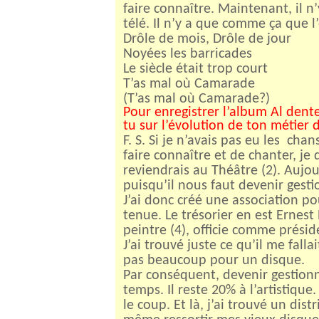
faire connaître. Maintenant, il n
télé. Il n’y a que comme ça que l’
Drôle de mois, Drôle de jour
Noyées les barricades
Le siècle était trop court
T’as mal où Camarade
(T’as mal où Camarade?)
Pour enregistrer l’album Al dente
tu sur l’évolution de ton métier
F. S. Si je n’avais pas eu les cha
faire connaître et de chanter, je
reviendrais au Théâtre (2). Aujo
puisqu’il nous faut devenir gestio
J’ai donc créé une association po
tenue. Le trésorier en est Ernest 
peintre (4), officie comme présid
J’ai trouvé juste ce qu’il me falla
pas beaucoup pour un disque.
Par conséquent, devenir gestion
temps. Il reste 20% à l’artistique.
le coup. Et là, j’ai trouvé un dist