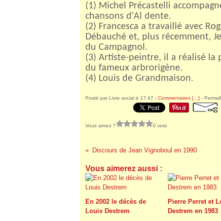
(1) Michel Précastelli accompagne
chansons d'Al dente.
(2) Francesca a travaillé avec Ro
Débauché et, plus récemment, Je
du Campagnol.
(3) Artiste-peintre, il a réalisé l
du fameux arbrorigène.
(4) Louis de Grandmaison.
Posté par Livre social à 17:47 -
Commentaires [
…
]
- Permali
Vous aimez ?
0 vote
Discours de Jean Vignoboul en 1990
Vous aimerez aussi :
En 2002 le décès de
Pierre Perret et 
Louis Destrem
Destrem en 1983