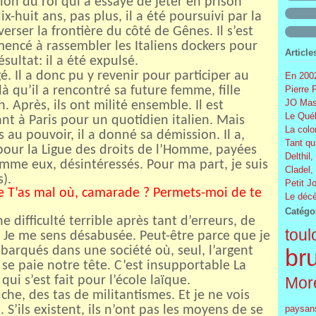
sion du roi qui a essayé de jeter en prison
dix-huit ans, pas plus, il a été poursuivi par la
averser la frontière du côté de Gênes. Il s’est
mencé à rassembler les Italiens dockers pour
Article
ésultat: il a été expulsé.
é. Il a donc pu y revenir pour participer au
En 2002
là qu’il a rencontré sa future femme, fille
Pierre 
JO Mas
. Après, ils ont milité ensemble. Il est
Le Québ
nt à Paris pour un quotidien italien. Mais
La colo
 au pouvoir, il a donné sa démission. Il a,
Tant qu
pour la Ligue des droits de l’Homme, payées
Delthil,
comme eux, désintéressés. Pour ma part, je suis
Cladel,
).
Petit J
le T’as mal où, camarade ? Permets-moi de te
Le décè
Catégo
ne difficulté terrible après tant d’erreurs, de
toul
. Je me sens désabusée. Peut-être parce que je
mbarqués dans une société où, seul, l’argent
br
se paie notre tête. C’est insupportable La
qui s’est fait pour l’école laïque.
More
uche, des tas de militantismes. Et je ne vois
S’ils existent, ils n’ont pas les moyens de se
paysan