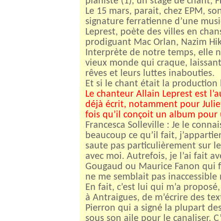
pianiste (1), un stage de chant, 
Le 15 mars, parait, chez EPM, son
signature ferratienne d’une musiq
Leprest, poète des villes en chan
prodiguant Mac Orlan, Nazim Hikm
Interprète de notre temps, elle
vieux monde qui craque, laissant
rêves et leurs luttes inabouties.
Et si le chant était la productio
Le chanteur Allain Leprest est l’a
déjà écrit, notamment pour Julie
fois qu’il conçoit un album pour u
Francesca Solleville : Je le conna
beaucoup ce qu’il fait, j’apparti
saute pas particulièrement sur le
avec moi. Autrefois, je l’ai fait
Gougaud ou Maurice Fanon qui fon
ne me semblait pas inaccessible m
En fait, c’est lui qui m’a propos
à Antraigues, de m’écrire des tex
Pierron qui a signé la plupart de
sous son aile pour le canaliser. C’