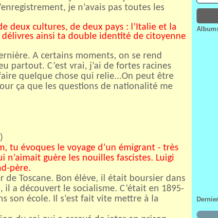
Janv
Févr
Mar
Avri
enregistrement, je n’avais pas toutes les
Janv
Févr
Mar
Janv
Févr
e deux cultures, de deux pays : l’Italie et la
Albums
Janv
délivres ainsi ta double identité de citoyenne
dernière. A certains moments, on se rend
 partout. C’est vrai, j’ai de fortes racines
 faire quelque chose qui relie...On peut être
 pour ça que les questions de nationalité me
)
um, tu évoques le voyage d’un émigrant - très
i n’aimait guère les nouilles fascistes. Luigi
nd-père.
cier de Toscane. Bon élève, il était boursier dans
s, il a découvert le socialisme. C’était en 1895-
 son école. Il s’est fait vite mettre à la
Dernie