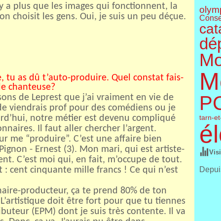
’y a plus que les images qui fonctionnent, la
olym
on choisit les gens. Oui, je suis un peu déçue.
Conse
cat
dé
Mo
M
, tu as dû t’auto-produire. Quel constat fais-
 de chanteuse?
P
nsons de Leprest que j’ai vraiment en vie de
 de viendrais prof pour des comédiens ou je
urd’hui, notre métier est devenu compliqué
tarn-e
él
nnaires. Il faut aller chercher l’argent.
ur me “produire”. C’est une affaire bien
Pignon - Ernest (3). Mon mari, qui est artiste-
Vis
ent. C’est moi qui, en fait, m’occupe de tout.
it : cent cinquante mille francs ! Ce qui n’est
Depuis
naire-producteur, ça te prend 80% de ton
 L’artistique doit être fort pour que tu tiennes
ributeur (EPM) dont je suis très contente. Il va