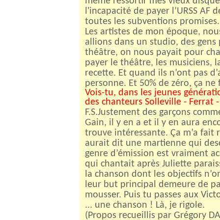
même ressortir mes vieux disques
l'incapacité de payer l’URSS AF d
toutes les subventions promises.
Les artistes de mon époque, nous
allions dans un studio, des gens
théâtre, on nous payait pour cha
payer le théâtre, les musiciens, 
recette. Et quand ils n’ont pas d
personne. Et 50% de zéro, ça ne f
Vois-tu, dans les jeunes générati
des chanteurs Solleville - Ferrat
F.S.Justement des garçons comme
Gain, il y en a et il y en aura en
trouve intéressante. Ça m’a fait 
aurait dit une martienne qui des
genre d’émission est vraiment acqu
qui chantait après Juliette parais
la chanson dont les objectifs n’on
leur but principal demeure de pa
mousser. Puis tu passes aux Vict
... une chanson !
Là, je rigole.
(Propos recueillis par Grégory D