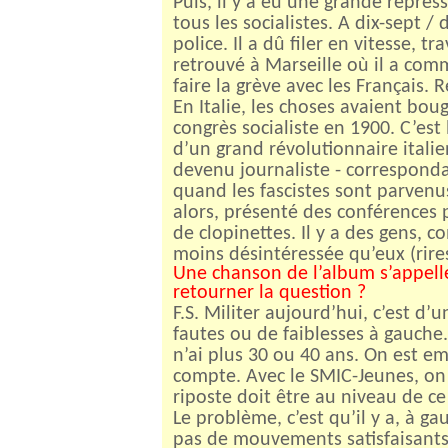
Puis, il y a eu une grande répres
tous les socialistes. A dix-sept / 
police. Il a dû filer en vitesse, tr
retrouvé à Marseille où il a com
faire la grève avec les Français. R
En Italie, les choses avaient boug
congrès socialiste en 1900. C’est 
d’un grand révolutionnaire italien
devenu journaliste - corresponda
quand les fascistes sont parvenus
alors, présenté des conférences 
de clopinettes. Il y a des gens, 
moins désintéressée qu’eux (rires
Une chanson
de l’album s’appel
retourner la question ?
F.S. Militer aujourd’hui, c’est d’u
fautes ou de faiblesses à gauche
n’ai plus 30 ou 40 ans. On est e
compte. Avec le SMIC-Jeunes, on 
riposte doit être au niveau de ce 
Le problème, c’est qu’il y a, à ga
pas de mouvements satisfaisants. 