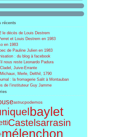
s récents
 le décès de Louis Destrem
Perret et Louis Destrem en 1983
o en 1983
ec de Pauline Julien en 1983
nisation : du blog à facebook
’il nous reste Leonardo Padura
 Cladel, Juive-Errante
 Michaux, Merle, Delthil, 1790
ournal : la fromagerie Salit à Montauban
s de l’instituteur Guy Jamme
ries
ouse
podemos
astruc
baylet
uniquel
Castelsarrasin
tti
mélenchon
s