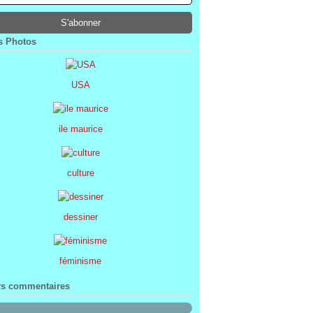
ier
ier
s
l
(1)
(74)
(34)
(47)
ier
ier
s
(8)
(45)
(52)
ier
ier
(7)
(68)
 Photos
ier
(2)
USA
ile maurice
culture
dessiner
féminisme
rs commentaires