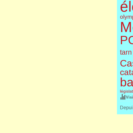
él
olym
M
P
tarn
Cas
cat
ba
législa
Vis
Depuis