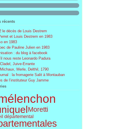
s récents
 le décès de Louis Destrem
Perret et Louis Destrem en 1983
o en 1983
ec de Pauline Julien en 1983
nisation : du blog à facebook
’il nous reste Leonardo Padura
 Cladel, Juive-Errante
 Michaux, Merle, Delthil, 1790
ournal : la fromagerie Salit à Montauban
s de l’instituteur Guy Jamme
ries
mélenchon
uniquel
Moretti
il départemental
partementales