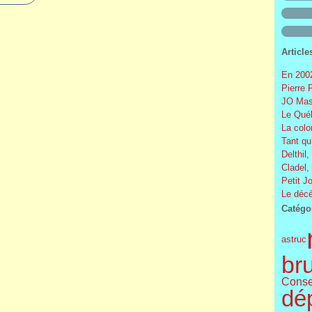
Article
En 2002
Pierre 
JO Mas
Le Québ
La colo
Tant qu
Delthil,
Cladel,
Petit J
Le décè
Catégo
astruc
br
Conse
dé