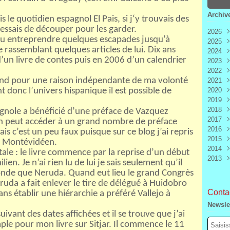
Archiv
s le quotidien espagnol El Pais, si j‘y trouvais des
essais de découper pour les garder.
2026
 pu entreprendre quelques escapades jusqu’à
2025
Aoû
e rassemblant quelques articles de lui. Dix ans
2024
Juill
Déc
d’un livre de contes puis en 2006 d’un calendrier
2023
Juin
Nov
Déc
2022
Mai
Oct
Nov
Déc
quand pour une raison indépendante de ma volonté
2021
Avri
Sep
Oct
Nov
Déc
nt donc l’univers hispanique il est possible de
2020
Mar
Aoû
Sep
Oct
Nov
Déc
2019
Févr
Juill
Aoû
Sep
Oct
Nov
Déc
2018
Janv
Juin
Juill
Aoû
Sep
Oct
Nov
Déc
agnole a bénéficié d’une préface de Vazquez
2017
Mai
Juin
Juill
Aoû
Sep
Oct
Nov
Déc
on peut accéder à un grand nombre de préface
2016
Avri
Mai
Juin
Juill
Aoû
Sep
Oct
Nov
Déc
mais c’est un peu faux puisque sur ce blog j’ai repris
2015
Mar
Avri
Mai
Juin
Juill
Aoû
Sep
Oct
Nov
Déc
u Montévidéen.
2014
Févr
Mar
Avri
Mai
Juin
Juill
Aoû
Sep
Oct
Nov
Déc
tale : le livre commence par la reprise d’un début
2013
Janv
Févr
Mar
Avri
Mai
Juin
Juill
Aoû
Sep
Oct
Nov
Déc
en. Je n’ai rien lu de lui je sais seulement qu’il
Janv
Févr
Mar
Avri
Mai
Juin
Juill
Aoû
Sep
Oct
Nov
Déc
onde que Neruda. Quand eut lieu le grand Congrès
Janv
Févr
Mar
Avri
Mai
Juin
Juill
Aoû
Sep
Oct
Nov
uda a fait enlever le tire de délégué à Huidobro
Janv
Févr
Mar
Avri
Mai
Juin
Juill
Aoû
Sep
Contac
ns établir une hiérarchie a préféré Vallejo à
Janv
Févr
Mar
Avri
Mai
Juin
Juill
Aoû
Newsle
Janv
Févr
Mar
Avri
Mai
Juin
Juill
 suivant des dates affichées et il se trouve que j’ai
Janv
Févr
Mar
Avri
Mai
Juin
mple pour mon livre sur Sitjar. Il commence le 11
Janv
Févr
Mar
Avri
Mai