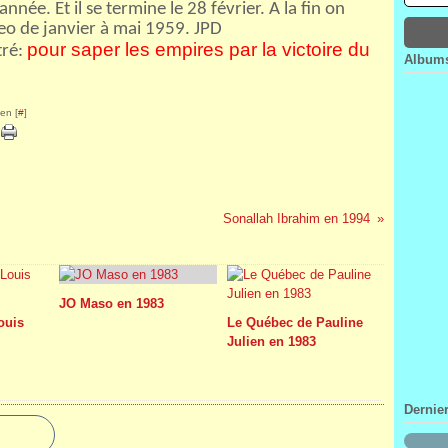
nnée. Et il se termine le 28 février. A la fin on
Janv
Févr
Mar
Avri
deo de janvier à mai 1959. JPD
Janv
Févr
Mar
pour saper les empires par la victoire du
tré:
Janv
Févr
Albums
Janv
en [
#
]
Sonallah Ibrahim en 1994
JO Maso en 1983
Louis
Le Québec de Pauline
Julien en 1983
Dernie