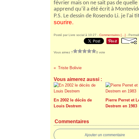
février mais on ne sait pas de quelle a
apprend qu’il a été écrit à Montevi
P.S. Le dessin de Rosendo Li. je l'ai ti
sourire.
Posté par Livre social à 10:27 -
Commentaires [
…
]
- Permali
Vous aimez ?
0 vote
Triste Bolivie
Vous aimerez aussi :
En 2002 le décès de
Pierre Perret et 
Louis Destrem
Destrem en 1983
Commentaires
Ajouter un commentaire