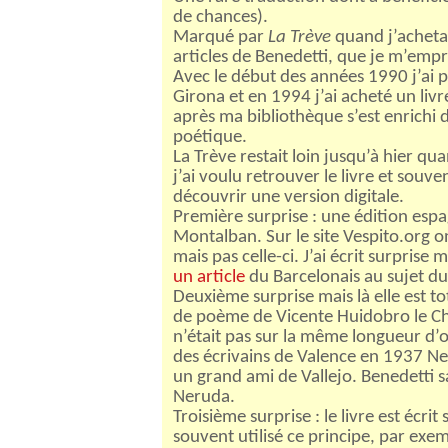
de chances).
Marqué par
La Trève
quand j’achetai
articles de Benedetti, que je m’empr
Avec le début des années 1990 j’ai
Girona et en 1994 j’ai acheté un livr
après ma bibliothèque s’est enrichi 
poétique.
La Trève restait loin jusqu’à hier 
j’ai voulu retrouver le livre et souve
découvrir une version digitale.
Première surprise : une édition esp
Montalban. Sur le site Vespito.org 
mais pas celle-ci. J’ai écrit surprise 
un article
du Barcelonais au sujet d
Deuxième surprise mais là elle est to
de poème de Vicente Huidobro le Chili
n’était pas sur la même longueur d’
des écrivains de Valence en 1937 Ner
un grand ami de Vallejo. Benedetti sa
Neruda.
Troisième surprise : le livre est écrit
souvent utilisé ce principe, par exe