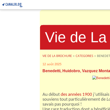
Vie de La
VIE DE LA BROCHURE
>
CATEGORIES
>
BENEDET
12 août 2025
Benedetti, Huidobro, Vazquez Mont
Au début
des années 1900
j’utilisai
souviens tout particulièrement de
L
savais pas pourquoi !
Une rare traduction dont a bénéfici