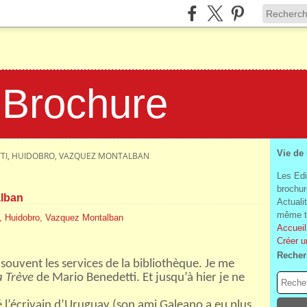
 Brochure
Vie de
TI, HUIDOBRO, VAZQUEZ MONTALBAN
Les Edi
brochur
alban
Actuali
même te
Accueil
Créer u
Recher
s souvent les services de la bibliothèque. Je me
a Trève
de Mario Benedetti. Et jusqu’à hier je ne
é l’écrivain d’Uruguay (son ami Galeano a eu plus