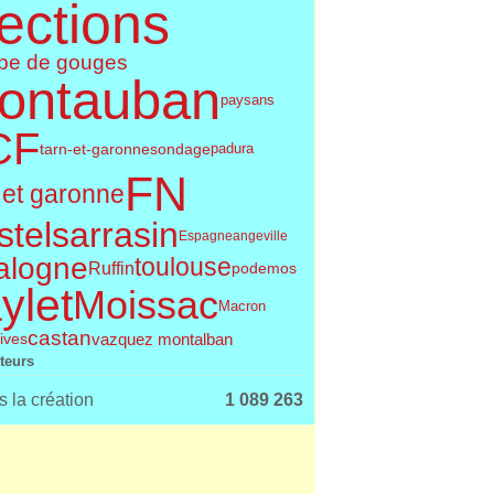
ections
pe de gouges
ontauban
paysans
CF
tarn-et-garonne
sondage
padura
FN
 et garonne
telsarrasin
Espagne
angeville
alogne
toulouse
Ruffin
podemos
ylet
Moissac
Macron
castan
tives
vazquez montalban
iteurs
 la création
1 089 263