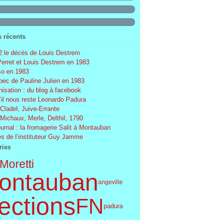
s récents
 le décès de Louis Destrem
Perret et Louis Destrem en 1983
o en 1983
ec de Pauline Julien en 1983
nisation : du blog à facebook
’il nous reste Leonardo Padura
 Cladel, Juive-Errante
 Michaux, Merle, Delthil, 1790
ournal : la fromagerie Salit à Montauban
s de l’instituteur Guy Jamme
ries
Moretti
ontauban
angeville
ections
FN
padura