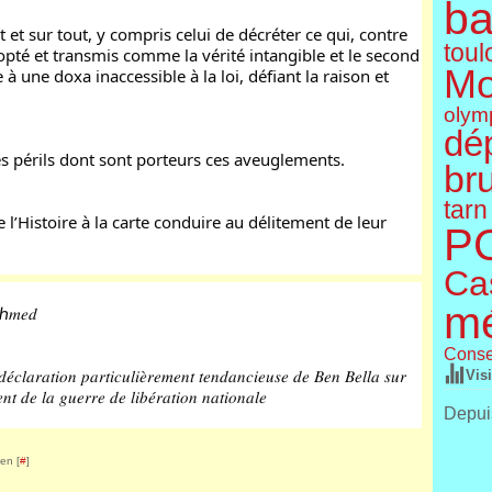
ba
ut et sur tout, y compris celui de décréter ce qui, contre 
toul
opté et transmis comme la vérité intangible et le second 
Mo
 à une doxa inaccessible à la loi, défiant la raison et 
olym
dé
 périls dont sont porteurs ces aveuglements.
br
tarn
 l’Histoire à la carte conduire au délitement de leur 
P
Cas
m
 𝐴ℎ𝑚𝑒𝑑
Conse
𝑒́𝑐𝑙𝑎𝑟𝑎𝑡𝑖𝑜𝑛 𝑝𝑎𝑟𝑡𝑖𝑐𝑢𝑙𝑖𝑒̀𝑟𝑒𝑚𝑒𝑛𝑡 𝑡𝑒𝑛𝑑𝑎𝑛𝑐𝑖𝑒𝑢𝑠𝑒 𝑑𝑒 𝐵𝑒𝑛 𝐵𝑒𝑙𝑙𝑎 𝑠𝑢𝑟 
Vis
𝑛𝑡 𝑑𝑒 𝑙𝑎 𝑔𝑢𝑒𝑟𝑟𝑒 𝑑𝑒 𝑙𝑖𝑏𝑒́𝑟𝑎𝑡𝑖𝑜𝑛 𝑛𝑎𝑡𝑖𝑜𝑛𝑎𝑙𝑒
Depuis
en [
#
]