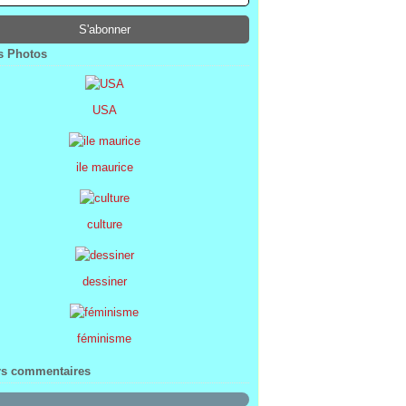
ier
ier
s
l
(1)
(74)
(34)
(47)
ier
ier
s
(8)
(45)
(52)
ier
ier
(7)
(68)
 Photos
ier
(2)
USA
ile maurice
culture
dessiner
féminisme
rs commentaires