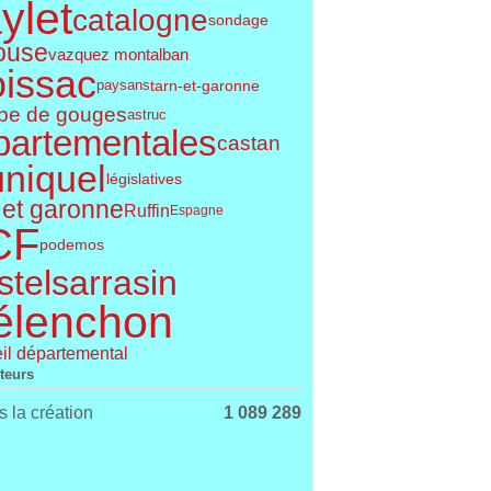
ylet
catalogne
sondage
ouse
vazquez montalban
issac
tarn-et-garonne
paysans
pe de gouges
astruc
partementales
castan
uniquel
législatives
 et garonne
Ruffin
Espagne
CF
podemos
telsarrasin
élenchon
il départemental
iteurs
 la création
1 089 289