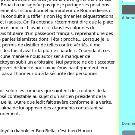
Bouakba ne signifie pas que je partage ses positions 
Janv
Févr
Mar
Avri
énements. Inconditionnel admirateur de Boumediène, il 
Janv
Févr
Mar
’a conduit à justifier sinon légitimer les séquestrations 
Janv
Févr
Albums
t Haoues. On l’a entendu récemment dire que la plate-
Janv
islamiste. Il avait écrit dans les colonnes du 
is titulaire d’un passeport français, reprenant une des 
ar les islamistes dont il était proche... Lorsque je lui 
ermis de distiller de telles contre-vérités, il me 
 des fois il avait « la plume chaude ». Cependant, ces 
ucune manière nous autoriser à manquer de 
toyen subit un arbitraire. Nul patriote ne doit accepter 
ivés de liberté pour avoir émis pacifiquement leur 
t pas à l’honneur ou à la sécurité des personnes.
r, selon les rumeurs qui suintent des couloirs de la 
osé contestable au sujet d’un ancien président de la 
lla. Outre que ledit fait s’avère conforme à la vérité, 
Bouakba de lui opposer des arguments contestant sa 
onnement.
Dernie
yé à diaboliser Ben Bella, c’est bien Houari 