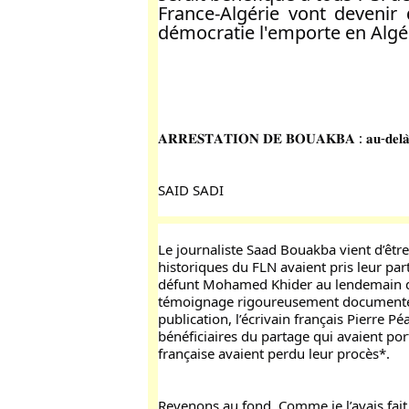
France-Algérie vont deveni
démocratie l'emporte en Algér
𝐀𝐑𝐑𝐄𝐒𝐓𝐀𝐓𝐈𝐎𝐍 𝐃𝐄 𝐁𝐎𝐔𝐀𝐊𝐁𝐀 : 𝐚𝐮-𝐝𝐞𝐥𝐚̀ 𝐝𝐞 𝐥’
SAID SADI
Le journaliste Saad Bouakba vient d’être
historiques du FLN avaient pris leur part
défunt Mohamed Khider au lendemain de l
témoignage rigoureusement documenté et
publication, l’écrivain français Pierre P
bénéficiaires du partage qui avaient port
française avaient perdu leur procès*.
Revenons au fond. Comme je l’avais fait 