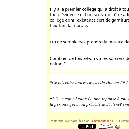
Il y a le premier collège qui a droit à to
toute évidence et bon sens, doit être ad
collège dont l’existence sert de garniture
heurtant la morale.
On ne semble pas prendre la mesure des
Combien de fois a-t-on vu les sorciers de
nation ?
*𝐶𝑒 𝑓𝑢𝑡, 𝑒𝑛𝑡𝑟𝑒 𝑎𝑢𝑡𝑟𝑒𝑠, 𝑙𝑒 𝑐𝑎𝑠 𝑑𝑒 𝐻𝑜𝑐𝑖𝑛𝑒 𝐴𝑖̈𝑡
**𝐶𝑒𝑡𝑡𝑒 𝑐𝑜𝑛𝑡𝑟𝑖𝑏𝑢𝑡𝑖𝑜𝑛 𝑓𝑢𝑡 𝑢𝑛𝑒 𝑟𝑒́𝑝𝑜𝑛𝑠𝑒 𝑎̀ 𝑢𝑛𝑒 𝑑
𝑙𝑎 𝑝𝑒́𝑟𝑖𝑜𝑑𝑒 𝑞𝑢𝑖 𝑎𝑣𝑎𝑖𝑡 𝑝𝑟𝑒́𝑐𝑒́𝑑𝑒́ 𝑙𝑒 𝑑𝑒́𝑐𝑙𝑒𝑛𝑐ℎ𝑒𝑚
Posté par Livre social à 15:45 -
Commentaires [
…
]
- Permali