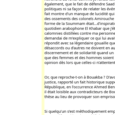
également, que le fait de défendre Saad 
politiques ni sa façon de relater les év
fait montre d’un manque de lucidité qui l
des ossements des colonels Amirouche e
forme de la Soummam était…d’inspiration 
quotidien arabophone El Khabar que j’éta
calomnies distillées contre ma personne p
demandai de m’expliquer ce qui lui avait p
répondit avec sa légendaire gouaille que
désaccords ou d’autres ne doivent en a
discernement et de solidarité quand un ci
que des femmes et des hommes soient pr
opinion dès lors que celles-ci n’attenten
Or, que reproche-t-on à Bouakba ? D’avoi
justice, rapporté un fait historique supp
République, en l’occurrence Ahmed Ben Be
il était loisible aux contradicteurs de 
thèse au lieu de provoquer son empris
Si quelqu’un s’est méthodiquement emplo