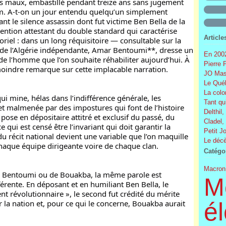
es maux, embastillé pendant treize ans sans jugement 
m. A-t-on un jour entendu quelqu’un simplement 
t le silence assassin dont fut victime Ben Bella de la 
ntion attestant du double standard qui caractérise 
Article
iel : dans un long réquisitoire — consultable sur la 
e de l’Algérie indépendante, Amar Bentoumi**, dresse un 
En 2002
 de l’homme que l’on souhaite réhabiliter aujourd’hui. À 
Pierre 
moindre remarque sur cette implacable narration.
JO Mas
Le Québ
La colo
ui mine, hélas dans l’indifférence générale, les 
Tant qu
et malmenée par des impostures qui font de l’histoire 
Delthil,
pose en dépositaire attitré et exclusif du passé, du 
Cladel,
 qui est censé être l’invariant qui doit garantir la 
Petit J
du récit national devient une variable que l’on maquille 
Le décè
haque équipe dirigeante voire de chaque clan.
Catégo
Macron
 Bentoumi ou de Bouakba, la même parole est 
M
rente. En déposant et en humiliant Ben Bella, le 
 révolutionnaire », le second fut crédité du mérite 
él
ur la nation et, pour ce qui le concerne, Bouakba aurait 