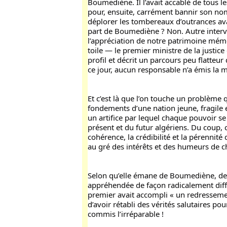
Boumediène. Il l’avait accablé de tous l
pour, ensuite, carrément bannir son no
déplorer les tombereaux d’outrances avan
part de Boumediène ? Non. Autre interve
l’appréciation de notre patrimoine mémor
toile — le premier ministre de la justic
profil et décrit un parcours peu flatteur
ce jour, aucun responsable n’a émis la 
Et c’est là que l’on touche un problème q
fondements d’une nation jeune, fragile 
un artifice par lequel chaque pouvoir se 
présent et du futur algériens. Du coup, ce
cohérence, la crédibilité et la pérennité 
au gré des intérêts et des humeurs de c
Selon qu’elle émane de Boumediène, de
appréhendée de façon radicalement diffé
premier avait accompli « un redressement
d’avoir rétabli des vérités salutaires po
commis l’irréparable !