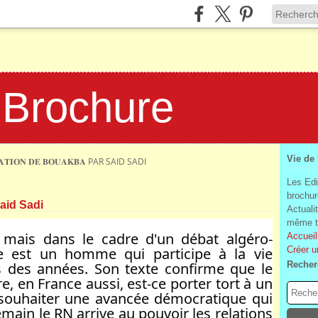
 Brochure
Vie de
𝐀𝐓𝐈𝐎𝐍 𝐃𝐄 𝐁𝐎𝐔𝐀𝐊𝐁𝐀 PAR SAID SADI
Les Edi
brochur
r Said Sadi
Actuali
même te
e mais dans le cadre d'un débat algéro-
Accueil
me est un homme qui participe à la vie 
Créer u
s des années. Son texte confirme que le 
Recher
e, en France aussi, est-ce porter tort à un 
 souhaiter une avancée démocratique qui 
emain le RN arrive au pouvoir les relations 