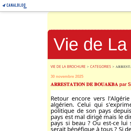
Vie de La
VIE DE LA BROCHURE
>
CATEGORIES
>
𝐀𝐑𝐑𝐄𝐒
30 novembre 2025
𝐀𝐑𝐑𝐄𝐒𝐓𝐀𝐓𝐈𝐎𝐍 𝐃𝐄 𝐁𝐎𝐔𝐀𝐊𝐁𝐀 pa
Retour encore vers l'Algéri
algérien. Celui qui s'expri
politique de son pays depui
pays est mal dirigé mais le dir
pays si beau ? Ou est-ce lui
serait bénéfique à tous ? Si d