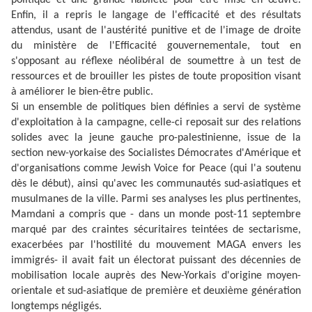
politique et une grande habileté pour être mise en œuvre.
Enfin, il a repris le langage de l'efficacité et des résultats
attendus, usant de l'austérité punitive et de l'image de droite
du ministère de l'Efficacité gouvernementale, tout en
s'opposant au réflexe néolibéral de soumettre à un test de
ressources et de brouiller les pistes de toute proposition visant
à améliorer le bien-être public.
Si un ensemble de politiques bien définies a servi de système
d'exploitation à la campagne, celle-ci reposait sur des relations
solides avec la jeune gauche pro-palestinienne, issue de la
section new-yorkaise des Socialistes Démocrates d'Amérique et
d'organisations comme Jewish Voice for Peace (qui l'a soutenu
dès le début), ainsi qu'avec les communautés sud-asiatiques et
musulmanes de la ville. Parmi ses analyses les plus pertinentes,
Mamdani a compris que - dans un monde post-11 septembre
marqué par des craintes sécuritaires teintées de sectarisme,
exacerbées par l'hostilité du mouvement MAGA envers les
immigrés- il avait fait un électorat puissant des décennies de
mobilisation locale auprès des New-Yorkais d'origine moyen-
orientale et sud-asiatique de première et deuxième génération
longtemps négligés.