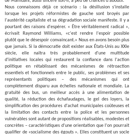
de Mamdani, aussi sincère soit-il, a peu de chances d'aboutir.
Nous connaissons déjà ce scénario : la désillusion s'installe
lorsque les projets réformistes de gauche sont broyés par
l'austérité capitaliste et sa dégradation sociale manifeste. Il y a
pourtant des raisons d'espérer. « Être véritablement radical »,
écrivait Raymond Williams, «c'est rendre l'espoir possible
plutôt que le désespoir convaincant.» Nous en avons besoin plus
que jamais. Si la démocratie doit exister aux États-Unis au XXIe
siècle, elle naîtra très probablement d'une multitude
d'initiatives locales qui restaurent la confiance dans l'action
politique en rétablissant des mécanismes de rétroaction
essentiels et fonctionnels entre le public, ses problèmes et ses
représentants politiques – des mécanismes qui ont
complètement disparu aux échelles nationale et mondiale. La
gratuité des bus, un meilleur accès à une alimentation de
qualité, la réduction des échafaudages, le gel des loyers, la
simplification des procédures d'achat municipales coûteuses et
la limitation des contacts entre la police et les personnes
vulnérables sont autant de propositions réalisables, modestes et
concrètes – caractéristiques d'une orientation que l'on pourrait
qualifier de «socialisme des égouts ». Elles constituent un socle