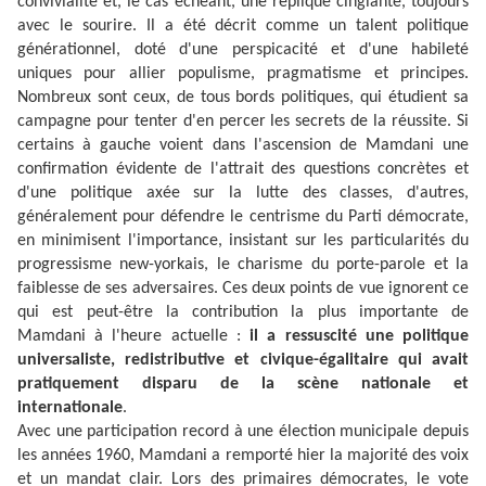
convivialité et, le cas échéant, une réplique cinglante, toujours
avec le sourire. Il a été décrit comme un talent politique
générationnel, doté d'une perspicacité et d'une habileté
uniques pour allier populisme, pragmatisme et principes.
Nombreux sont ceux, de tous bords politiques, qui étudient sa
campagne pour tenter d'en percer les secrets de la réussite. Si
certains à gauche voient dans l'ascension de Mamdani une
confirmation évidente de l'attrait des questions concrètes et
d'une politique axée sur la lutte des classes, d'autres,
généralement pour défendre le centrisme du Parti démocrate,
en minimisent l'importance, insistant sur les particularités du
progressisme new-yorkais, le charisme du porte-parole et la
faiblesse de ses adversaires. Ces deux points de vue ignorent ce
qui est peut-être la contribution la plus importante de
Mamdani à l'heure actuelle :
il a ressuscité une politique
universaliste, redistributive et civique-égalitaire qui avait
pratiquement disparu de la scène nationale et
internationale
.
Avec une participation record à une élection municipale depuis
les années 1960, Mamdani a remporté hier la majorité des voix
et un mandat clair. Lors des primaires démocrates, le vote