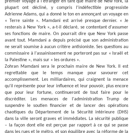
premier voyage à l'étranger en tant que maire de New York, la
plupart ont décliné, y compris l'indéfectible progressiste
Adrienne Adams, qui a donné le ton en annonçant un voyage en
« Terre sainte ». Mamdani est arrivé presque dernier. « Je
resterais à New York », a-t-il déclaré, se contentant d'assumer
ses fonctions de maire. On pourrait dire que New York passe
avant tout. Mamdani a depuis précisé que son administration
ne serait soumise à aucun critère antisioniste. Ses questions au
commissaire à l'assainissement ne porteront pas sur « Israël et
la Palestine », mais sur « les ordures ».
Zohran Mamdani sera le prochain maire de New York. Il est
regrettable que le temps manque pour savourer cet
accomplissement. Les milliardaires, qui craignent la menace
qu'il représente pour leur influence et leur pouvoir, plus encore
que pour leur fortune, continueront de tout faire pour le
discréditer. Les menaces de l'administration Trump de
suspendre le soutien financier et de lancer des opérations
chaotiques du Département de la Sécurité intérieure (DHS)
dans la ville seront graves et immédiates. La sécurité publique
– la façon dont elle est perçue par rapport à ce qui se passe
dans les rues et le métro, et son équilibre avec la réforme de la