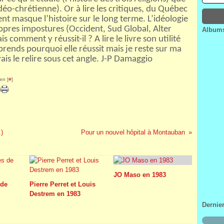
Janv
Févr
Mar
Avri
déo-chrétienne). Or à lire les critiques, du Québec
Janv
Févr
Mar
nt masque l’histoire sur le long terme. L’idéologie
Janv
Févr
pres impostures (Occident, Sud Global, Alter
Albums
Janv
comment y réussit-il ? A lire le livre son utilité
prends pourquoi elle réussit mais je reste sur ma
vais le relire sous cet angle. J-P Damaggio
en [
#
]
.)
Pour un nouvel hôpital à Montauban
JO Maso en 1983
 de
Pierre Perret et Louis
Destrem en 1983
Dernie