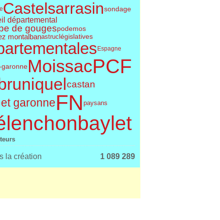
Castelsarrasin
sondage
le
il départemental
pe de gouges
podemos
ez montalban
législatives
astruc
partementales
Espagne
PCF
Moissac
t-garonne
bruniquel
castan
FN
 et garonne
paysans
élenchon
baylet
iteurs
 la création
1 089 289