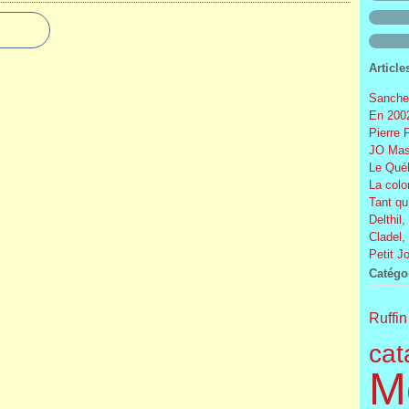
Article
Sanchez
En 2002
Pierre 
JO Mas
Le Québ
La colo
Tant qu
Delthil,
Cladel,
Petit J
Catégo
Ruffin
cat
M