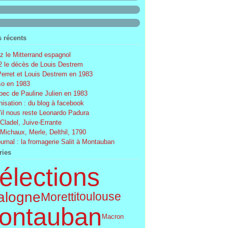
s récents
 le Mitterrand espagnol
 le décès de Louis Destrem
Perret et Louis Destrem en 1983
o en 1983
ec de Pauline Julien en 1983
nisation : du blog à facebook
’il nous reste Leonardo Padura
 Cladel, Juive-Errante
 Michaux, Merle, Delthil, 1790
ournal : la fromagerie Salit à Montauban
ries
élections
alogne
Moretti
toulouse
ontauban
Macron