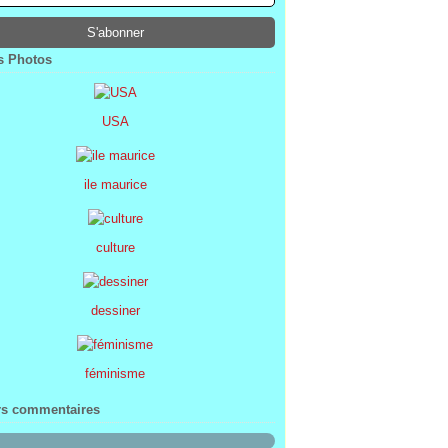
ier
ier
s
l
(1)
(74)
(34)
(47)
ier
ier
s
(8)
(45)
(52)
ier
ier
(7)
(68)
 Photos
ier
(2)
USA
ile maurice
culture
dessiner
féminisme
rs commentaires