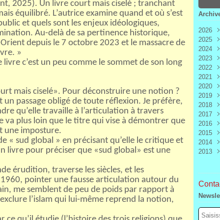
ent, 2025). Un livre court mais ciselé ; tranchant
is équilibré. L’autrice examine quand et où s’est
Archiv
ublic et quels sont les enjeux idéologiques,
2026
mination. Au-delà de sa pertinence historique,
2025
Aoû
-Orient depuis le 7 octobre 2023 et le massacre de
2024
Juill
Déc
vre. »
2023
Juin
Nov
Déc
ce livre c’est un peu comme le sommet de son long
2022
Mai
Oct
Nov
Déc
2021
Avri
Sep
Oct
Nov
Déc
2020
Mar
Aoû
Sep
Oct
Nov
Déc
ourt mais ciselé». Pour déconstruire une notion ?
2019
Févr
Juill
Aoû
Sep
Oct
Nov
Déc
 un passage obligé de toute réflexion. Je préfère,
2018
Janv
Juin
Juill
Aoû
Sep
Oct
Nov
Déc
dre qu’elle travaille à l’articulation à travers
2017
Mai
Juin
Juill
Aoû
Sep
Oct
Nov
Déc
vre va plus loin que le titre qui vise à démontrer que
2016
Avri
Mai
Juin
Juill
Aoû
Sep
Oct
Nov
Déc
st une imposture.
2015
Mar
Avri
Mai
Juin
Juill
Aoû
Sep
Oct
Nov
Déc
 « sud global » en précisant qu’elle le critique et
2014
Févr
Mar
Avri
Mai
Juin
Juill
Aoû
Sep
Oct
Nov
Déc
n livre pour préciser que «sud global» est une
2013
Janv
Févr
Mar
Avri
Mai
Juin
Juill
Aoû
Sep
Oct
Nov
Déc
Janv
Févr
Mar
Avri
Mai
Juin
Juill
Aoû
Sep
Oct
Nov
Déc
de érudition, traverse les siècles, et les
Janv
Févr
Mar
Avri
Mai
Juin
Juill
Aoû
Sep
Oct
Nov
1960, pointer une fausse articulation autour du
Janv
Févr
Mar
Avri
Mai
Juin
Juill
Aoû
Sep
Contac
ain, me semblent de peu de poids par rapport à
Janv
Févr
Mar
Avri
Mai
Juin
Juill
Aoû
Newsle
Janv
Févr
Mar
Avri
Mai
Juin
Juill
 exclure l’islam qui lui-même reprend la notion,
Janv
Févr
Mar
Avri
Mai
Juin
Janv
Févr
Mar
Avri
Mai
 ce qu’il étudie (l’histoire des trois religions) que