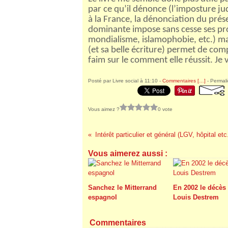
par ce qu’il dénonce (l’imposture ju
à la France, la dénonciation du prése
dominante impose sans cesse ses pro
mondialisme, islamophobie, etc.) mais 
(et sa belle écriture) permet de com
faim sur le comment elle réussit. Je 
Posté par Livre social à 11:10 -
Commentaires [
…
]
- Permali
Vous aimez ?
0 vote
Intérêt particulier et général (LGV, hôpital etc
Vous aimerez aussi :
Sanchez le Mitterrand
En 2002 le décès
espagnol
Louis Destrem
Commentaires