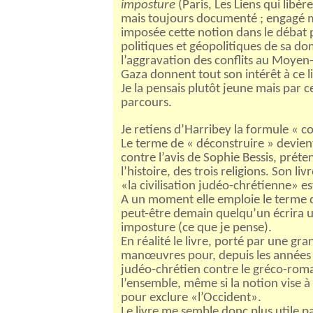
imposture
(Paris, Les Liens qui libèr
mais toujours documenté ; engagé ma
imposée cette notion dans le débat p
politiques et géopolitiques de sa do
l’aggravation des conflits au Moyen
Gaza donnent tout son intérêt à ce li
Je la pensais plutôt jeune mais par 
parcours.
Je retiens d’Harribey la formule « c
Le terme de « déconstruire » devient
contre l’avis de Sophie Bessis, préten
l’histoire, des trois religions. Son li
«la civilisation judéo-chrétienne» e
A un moment elle emploie le terme de
peut-être demain quelqu’un écrira u
imposture (ce que je pense).
En réalité le livre, porté par une gran
manœuvres pour, depuis les années 
judéo-chrétien contre le gréco-rom
l’ensemble, même si la notion vise à
pour exclure «l’Occident».
Le livre me semble donc plus utile par