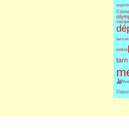
angevil
Conse
olym
vazqu
dé
tarn-e
padura
tarn
m
Vis
Depuis