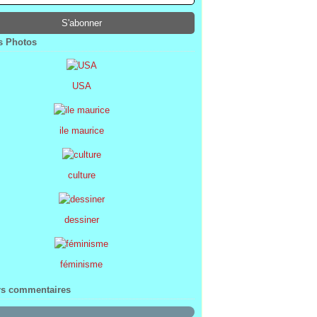
ier
ier
s
l
(1)
(74)
(34)
(47)
ier
ier
s
(8)
(45)
(52)
ier
ier
(7)
(68)
 Photos
ier
(2)
USA
ile maurice
culture
dessiner
féminisme
rs commentaires