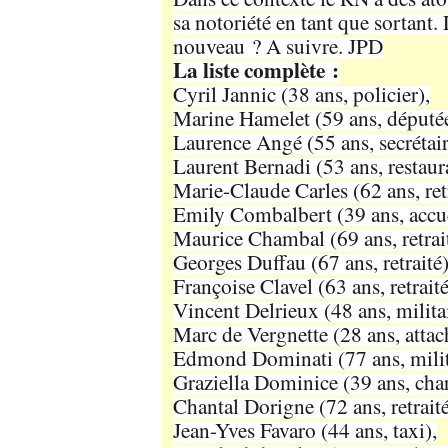
sa notoriété en tant que sortant. 
nouveau ? A suivre. JPD
La liste complète :
Cyril Jannic (38 ans, policier),
Marine Hamelet (59 ans, députée
Laurence Angé (55 ans, secrétai
Laurent Bernadi (53 ans, restaur
Marie-Claude Carles (62 ans, retr
Emily Combalbert (39 ans, accuei
Maurice Chambal (69 ans, retrait
Georges Duffau (67 ans, retraité)
Françoise Clavel (63 ans, retraité
Vincent Delrieux (48 ans, militair
Marc de Vergnette (28 ans, attac
Edmond Dominati (77 ans, militai
Graziella Dominice (39 ans, char
Chantal Dorigne (72 ans, retraité
Jean-Yves Favaro (44 ans, taxi),