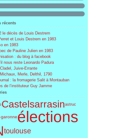
s récents
 le décès de Louis Destrem
Perret et Louis Destrem en 1983
o en 1983
ec de Pauline Julien en 1983
nisation : du blog à facebook
’il nous reste Leonardo Padura
 Cladel, Juive-Errante
 Michaux, Merle, Delthil, 1790
ournal : la fromagerie Salit à Montauban
s de l’instituteur Guy Jamme
ries
Castelsarrasin
s
astruc
élections
t-garonne
N
toulouse