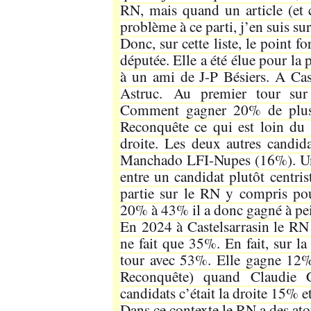
RN, mais quand un article (et 
problème à ce parti, j’en suis sur
Donc, sur cette liste, le point f
députée. Elle a été élue pour la
à un ami de J-P Bésiers. A Cas
Astruc. Au premier tour sur
Comment gagner 20% de plus 
Reconquête ce qui est loin du 
droite. Les deux autres candid
Manchado LFI-Nupes (16%). Un 
entre un candidat plutôt centris
partie sur le RN y compris pou
20% à 43% il a donc gagné à pei
En 2024 à Castelsarrasin le RN
ne fait que 35%. En fait, sur 
tour avec 53%. Elle gagne 12% 
Reconquête) quand Claudie 
candidats c’était la droite 15%
Dans ce contexte le RN a des ato