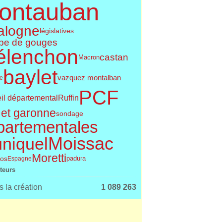
ontauban
alogne
législatives
pe de gouges
élenchon
castan
Macron
baylet
vazquez montalban
le
PCF
Ruffin
il départemental
 et garonne
sondage
partementales
Moissac
uniquel
Moretti
os
Espagne
padura
iteurs
 la création
1 089 263