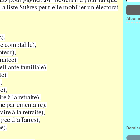
Janv
Févr
Mar
Avri
La liste Suères peut-elle mobilier un électorat
Janv
Févr
Mar
Janv
Févr
Albums
Janv
),
re comptable),
ateur),
aitée),
llante familiale),
é),
,
e),
e à la retraite),
hé parlementaire),
re à la retraite),
gée d’affaires),
e),
Dernie