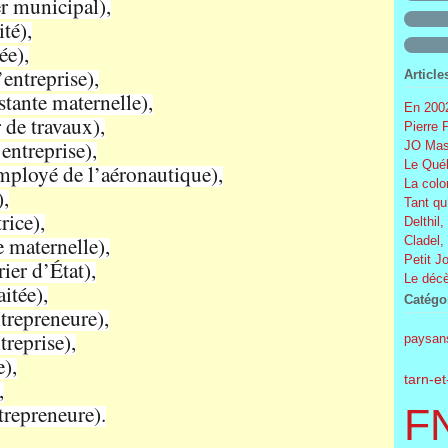
r municipal),
té),
ée),
entreprise),
Article
tante maternelle),
En 2002
 de travaux),
Pierre 
entreprise),
JO Mas
Le Québ
ployé de l’aéronautique),
La colo
),
Tant qu
rice),
Delthil,
 maternelle),
Cladel,
Petit J
ier d’État),
Le décè
itée),
Catégo
trepreneure),
treprise),
paysan
),
tarn-e
,
trepreneure).
F