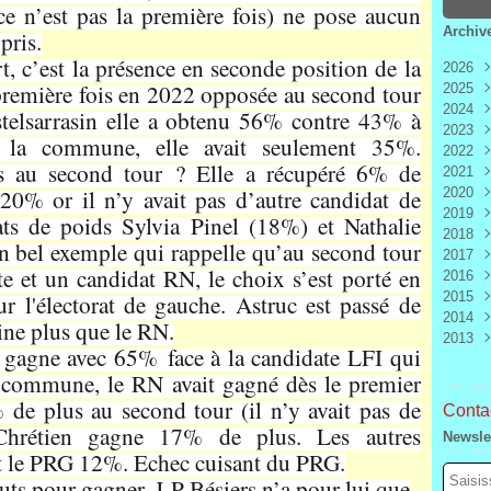
ce n’est pas la première fois) ne pose aucun
Archiv
pris.
ort, c’est la présence en seconde position de la
2026
 première fois en 2022 opposée au second tour
2025
Aoû
2024
Juill
Déc
telsarrasin elle a obtenu 56% contre 43% à
2023
Juin
Nov
Déc
 la commune, elle avait seulement 35%.
2022
Mai
Oct
Nov
Déc
au second tour ? Elle a récupéré 6% de
2021
Avri
Sep
Oct
Nov
Déc
20% or il n’y avait pas d’autre candidat de
2020
Mar
Aoû
Sep
Oct
Nov
Déc
2019
Févr
Juill
Aoû
Sep
Oct
Nov
Déc
ats de poids Sylvia Pinel (18%) et Nathalie
2018
Janv
Juin
Juill
Aoû
Sep
Oct
Nov
Déc
bel exemple qui rappelle qu’au second tour
2017
Mai
Juin
Juill
Aoû
Sep
Oct
Nov
Déc
te et un candidat RN, le choix s’est porté en
2016
Avri
Mai
Juin
Juill
Aoû
Sep
Oct
Nov
Déc
r l'électorat de gauche. Astruc est passé de
2015
Mar
Avri
Mai
Juin
Juill
Aoû
Sep
Oct
Nov
Déc
2014
Févr
Mar
Avri
Mai
Juin
Juill
Aoû
Sep
Oct
Nov
Déc
ne plus que le RN.
2013
Janv
Févr
Mar
Avri
Mai
Juin
Juill
Aoû
Sep
Oct
Nov
Déc
 gagne avec 65% face à la candidate LFI qui
Janv
Févr
Mar
Avri
Mai
Juin
Juill
Aoû
Sep
Oct
Nov
Déc
la commune, le RN avait gagné dès le premier
Janv
Févr
Mar
Avri
Mai
Juin
Juill
Aoû
Sep
Oct
Nov
Janv
Févr
Mar
Avri
Mai
Juin
Juill
Aoû
Sep
de plus au second tour (il n’y avait pas de
Contac
Janv
Févr
Mar
Avri
Mai
Juin
Juill
Aoû
Chrétien gagne 17% de plus. Les autres
Newsle
Janv
Févr
Mar
Avri
Mai
Juin
Juill
 et le PRG 12%. Echec cuisant du PRG.
Janv
Févr
Mar
Avri
Mai
Juin
uts pour gagner. J-P Bésiers n’a pour lui que
Janv
Févr
Mar
Avri
Mai