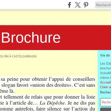
 Brochure
Vie de
 DU RN À CASTELSARRASIN
Les Edi
brochur
Actuali
 peine pour obtenir l’appui de conseillers
même te
Accueil
 slogan favori «union des droites». C’est sans
Créer u
même là.
Recher
t tellement de relais que pour donner la liste
ie à l’article de…
La Dépêche
. Je ne dis pas
omme autrefois, faire silence sur l’action du