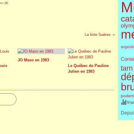
M
en [
#
]
cat
olym
m
La liste Suères
angevil
Conse
JO Maso en 1983
Louis
Le Québec de Pauline
tarn
Julien en 1983
dé
br
podem
Vis
Depuis