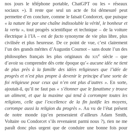
nos jours le téléphone portable, ChatGPT ou les « réseaux
sociaux »). Il reste que seul un acte de foi démesuré peut
permettre d’en conclure, comme le faisait Condorcet, que puisque
« la nature lie par une chaîne indissoluble la vérité, le bonheur et
la vertu »
, tout progrès scientifique et technique – de la voiture
électrique à l’IA – est
de facto
synonyme de vie plus libre, plus
civilisée et plus heureuse. De ce point de vue, c’est clairement
l’un des grands mérites d’Augustin Cournot – sans doute l’un des
e
philosophes français les plus originaux du
xix
siècle – que
d’avoir su comprendre dès cette époque qu’
« aucune idée ne tient
de plus près à la famille des idées religieuses que l’idée de
progrès et n’est plus propre à devenir le principe d’une sorte de
foi religieuse pour ceux qui n’en ont plus d’autres »
. En sorte,
ajoutait-il, qu’il ne faut pas
« s’étonner que le fanatisme y trouve
un aliment, et que la maxime qui tend à corrompre toutes les
religions, celle que l’excellence de la fin justifie les moyens,
corrompe aussi la religion du progrès »
. Au vu de l’état présent
de notre monde (qu’en penseraient d’ailleurs Adam Smith,
Voltaire ou Condorcet s’ils revenaient parmi nous ?), rien ne me
paraît donc plus urgent que de conduire une bonne fois pour