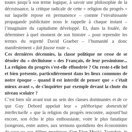
toutes jusqu’à son terme logique
,
à savoir une philosophie de la
décroissance, la critique radicale de cette « religion du progrès »
sur laquelle repose en permanence – comme l’envahissante
propagande publicitaire nous le rappelle à chaque instant –
l’imaginaire du capitalisme développé. Et, dans la foulée, de
déterminer à quel moment de son histoire – pour reprendre les
termes du regretté David Graeber – l’humanité a donc
manifestement
« fait fausse route »
.
Ces dernières décennies, la classe politique ne cesse de se
désoler du « déclinisme » des Français, de leur pessimisme...
La religion du progrès s'est-elle effondrée ? Ou reste-t-elle bel
et bien présente, particulièrement dans les lieux communs de
notre époque – quand il est interdit de penser que « c'était
mieux avant », de s'inquiéter par exemple devant la chute du
niveau scolaire ?
C’est bien sûr avant tout au sein des classes dominantes et de ce
que Guy Debord appelait leur
« pléthorique domesticité
intellectuelle »
que la religion du progrès rencontre, aujourd’hui
encore, son écho le plus enthousiaste, voire le plus fanatique
(songeons, entre autres, aux sermons quotidiens des économistes
de cour ou aux délires mystiques d’un Elon Musk). Toutefois, le