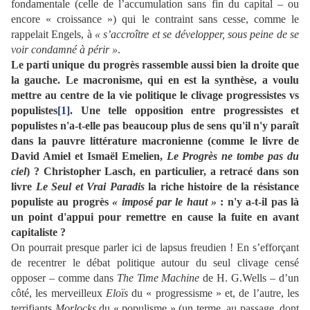
fondamentale (celle de l’accumulation sans fin du capital – ou
encore « croissance ») qui le contraint sans cesse, comme le
rappelait Engels, à
« s’accroître et se développer, sous peine de se
voir condamné à périr »
.
Le parti unique du progrès rassemble aussi bien la droite que
la gauche. Le macronisme, qui en est la synthèse, a voulu
mettre au centre de la vie politique le clivage progressistes vs
populistes
[1]
. Une telle opposition entre progressistes et
populistes n'a-t-elle pas beaucoup plus de sens qu'il n'y paraît
dans la pauvre littérature macronienne (comme le livre de
David Amiel et Ismaël Emelien,
Le Progrès ne tombe pas du
ciel
) ? Christopher Lasch, en particulier, a retracé dans son
livre
Le Seul et Vrai Paradis
la riche histoire de la résistance
populiste au progrès
« imposé par le haut »
: n'y a-t-il pas là
un point d'appui pour remettre en cause la fuite en avant
capitaliste ?
On pourrait presque parler ici de lapsus freudien ! En s’efforçant
de recentrer le débat politique autour du seul clivage censé
opposer – comme dans
The Time Machine
de H. G.Wells – d’un
côté, les merveilleux
Eloïs
du « progressisme » et, de l’autre, les
terrifiants
Morlocks
du « populisme » (un terme, au passage, dont