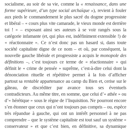
socialisme, au soir de sa vie, comme la
« renaissance, dans une
forme supérieure, d’un type social archaïque »
), revient à fouler
aux pieds le commandement le plus sacré du dogme progressiste
et libéral – « cours plus vite camarade, le vieux monde est derrière
toi ! » – exposant ainsi ses auteurs à se voir rangés sous la
catégorie infamante (et, qui plus est, indéfiniment extensible !) de
« réactionnaire ». Ce n’est donc pas un hasard si, dans toute
société capitaliste digne de ce nom – et où, par conséquent, la
nouvelle gauche libérale et progressiste a acquis le
monopole des
définitions
–, c’est toujours ce terme de « réactionnaire » qui
définit le « crime de pensée » suprême, c’est-à-dire celui dont la
dénonciation rituelle et répétitive permet à la fois d’afficher
partout sa
rentable
appartenance au camp du
Bien et, cerise sur le
gâteau, de discréditer par avance tous ses éventuels
contradicteurs. Au même titre, en somme, que celui d’« athée » ou
d’« hérétique » sous le règne de l’Inquisition. Ne pourront encore
s’en étonner que ceux qui n’ont toujours pas compris – ou, espèce
très répandue à gauche, qui ont un intérêt personnel à ne pas
comprendre – que le système capitaliste est tout sauf un système «
conservateur » et que c’est bien, en définitive, sa dynamique