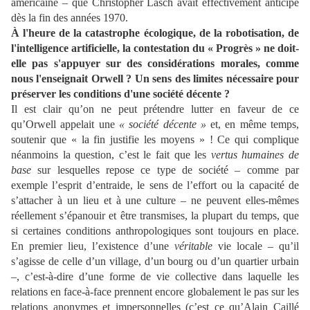
américaine – que Christopher Lasch avait effectivement anticipé
dès la fin des années 1970.
À l'heure de la catastrophe écologique, de la robotisation, de
l'intelligence artificielle, la contestation du « Progrès » ne doit-
elle pas s'appuyer sur des considérations morales, comme
nous l'enseignait Orwell ? Un sens des limites nécessaire pour
préserver les conditions d'une société décente ?
Il est clair qu’on ne peut prétendre lutter en faveur de ce
qu’Orwell appelait une
« société décente »
et, en même temps,
soutenir que « la fin justifie les moyens » ! Ce qui complique
néanmoins la question, c’est le fait que les
vertus humaines de
base
sur lesquelles repose ce type de société – comme par
exemple l’esprit d’entraide, le sens de l’effort ou la capacité de
s’attacher à un lieu et à une culture – ne peuvent elles-mêmes
réellement s’épanouir et être transmises, la plupart du temps, que
si certaines conditions anthropologiques sont toujours en place.
En premier lieu, l’existence d’une
véritable
vie locale – qu’il
s’agisse de celle d’un village, d’un bourg ou d’un quartier urbain
–, c’est-à-dire d’une forme de vie collective dans laquelle les
relations en face-à-face prennent encore globalement le pas sur les
relations anonymes et impersonnelles (c’est ce qu’Alain Caillé