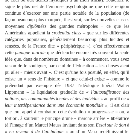
signe le plus net de l’emprise psychologique que cette religion
continue d’exercer sur une partie notable de la population (de
façon beaucoup plus marquée, il est vrai, sur les nouvelles classes
moyennes
diplômées
des grandes métropoles – ce que les
Américains appellent la
credential class
– que sur les différentes
catégories populaires, généralement beaucoup plus lucides et
sensées, de la France dite « périphérique »), c’est effectivement
cette
panique morale
que déclenche encore très souvent la seule
idée que, dans de nombreux domaines – à commencer, vous avez
raison de le souligner, par celui de l’éducation – les choses aient
pu aller « mieux avant ». C’est qu’une fois postulé, en effet, qu’il
existe un « sens de l’histoire » et que celui-ci exige – comme le
prétendait par exemple dès 1937 l’idéologue libéral Walter
Lippmann – la liquidation graduelle de
« l’autosuffisance des
nations, des communautés locales et des individus »
au profit de
«
leur interdépendance dans une économie mondiale »
, il est clair
que tout appel à combattre cette évolution « progressiste » ou, a
fortiori, à soutenir le principe d’une « marche arrière » libératrice
(à l’image d’un Marcel Mauss invitant dans son
Essai sur le don
à
« en revenir à de l’archaïque »
ou d’un Marx redéfinissant le