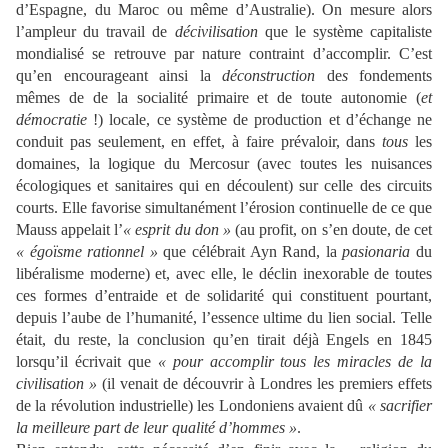
d’Espagne, du Maroc ou même d’Australie). On mesure alors
l’ampleur du travail de
décivilisation
que le système capitaliste
mondialisé se retrouve par nature contraint d’accomplir. C’est
qu’en encourageant ainsi la
déconstruction
de
s
fondements
mêmes de de la socialité primaire et de toute autonomie (
et
démocratie
!) locale, ce système de production et d’échange ne
conduit pas seulement, en effet, à faire prévaloir, dans
tous
les
domaines, la logique du Mercosur (avec toutes les nuisances
écologiques et sanitaires qui en découlent) sur celle des circuits
courts. Elle favorise simultanément l’érosion continuelle de ce que
Mauss appelait l’
« esprit du don »
(au profit, on s’en doute, de cet
« égoïsme rationnel »
que célébrait Ayn Rand, la
pasionaria
du
libéralisme moderne) et, avec elle, le déclin inexorable de toutes
ces formes d’entraide et de solidarité qui constituent pourtant,
depuis l’aube de l’humanité, l’essence ultime du lien social. Telle
était, du reste, la conclusion qu’en tirait déjà Engels en 1845
lorsqu’il écrivait que
« pour accomplir tous les miracles de la
civilisation »
(il venait de découvrir à Londres les premiers effets
de la révolution industrielle) les Londoniens avaient dû
« sacrifier
la meilleure part de leur qualité d’hommes »
.