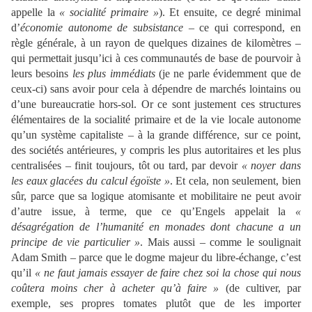
appelle la
« socialité primaire »
). Et ensuite, ce degré minimal
d’
économie autonome de subsistance
– ce qui correspond, en
règle générale, à un rayon de quelques dizaines de kilomètres –
qui permettait jusqu’ici à ces communautés de base de pourvoir à
leurs besoins
les plus immédiats
(je ne parle évidemment que de
ceux-ci) sans avoir pour cela à dépendre de marchés lointains ou
d’une bureaucratie hors-sol. Or ce sont justement ces structures
élémentaires de la socialité primaire et de la vie locale autonome
qu’un système capitaliste – à la grande différence, sur ce point,
des sociétés antérieures, y compris les plus autoritaires et les plus
centralisées – finit toujours, tôt ou tard, par devoir
« noyer dans
les eaux glacées du calcul égoïste »
. Et cela, non seulement, bien
sûr, parce que sa logique atomisante et mobilitaire ne peut avoir
d’autre issue, à terme, que ce qu’Engels appelait la
«
désagrégation de l’humanité en monades dont chacune a un
principe de vie particulier »
. Mais aussi – comme le soulignait
Adam Smith – parce que le dogme majeur du libre-échange, c’est
qu’il
« ne faut jamais essayer de faire chez soi la chose qui nous
coûtera moins cher à acheter qu’à faire »
(de cultiver, par
exemple, ses propres tomates plutôt que de les importer