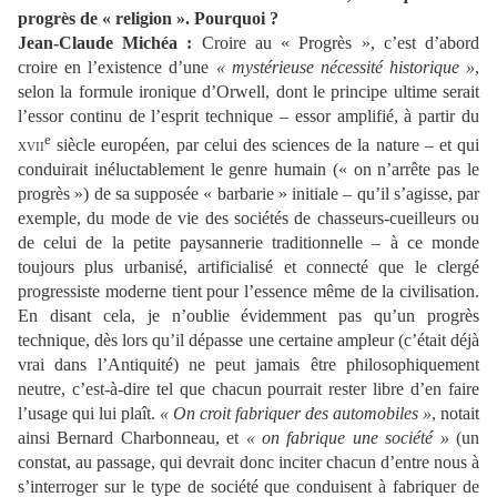
progrès de « religion ». Pourquoi ?
Jean-Claude Michéa :
Croire au « Progrès », c’est d’abord
croire en l’existence d’une
« mystérieuse nécessité historique »
,
selon la formule ironique d’Orwell, dont le principe ultime serait
l’essor continu de l’esprit technique – essor amplifié, à partir du
e
xvii
siècle européen, par celui des sciences de la nature – et qui
conduirait inéluctablement le genre humain (« on n’arrête pas le
progrès ») de sa supposée « barbarie » initiale – qu’il s’agisse, par
exemple, du mode de vie des sociétés de chasseurs-cueilleurs ou
de celui de la petite paysannerie traditionnelle – à ce monde
toujours plus urbanisé, artificialisé et connecté que le clergé
progressiste moderne tient pour l’essence même de la civilisation.
En disant cela, je n’oublie évidemment pas qu’un progrès
technique, dès lors qu’il dépasse une certaine ampleur (c’était déjà
vrai dans l’Antiquité) ne peut jamais être philosophiquement
neutre, c’est-à-dire tel que chacun pourrait rester libre d’en faire
l’usage qui lui plaît.
« On croit fabriquer des automobiles »
, notait
ainsi Bernard Charbonneau, et
« on fabrique une société »
(un
constat, au passage, qui devrait donc inciter chacun d’entre nous à
s’interroger sur le type de société que conduisent à fabriquer de