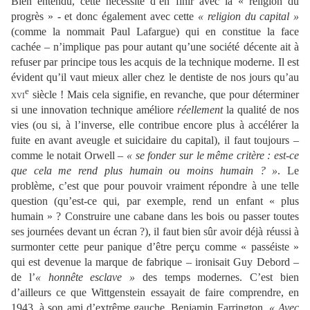
Bien entendu, cette nécessité d’en finir avec la « religion du
progrès » - et donc également avec cette
« religion du capital »
(comme la nommait Paul Lafargue) qui en constitue la face
cachée – n’implique pas pour autant qu’une société décente ait à
refuser par principe tous les acquis de la technique moderne. Il est
évident qu’il vaut mieux aller chez le dentiste de nos jours qu’au
e
xvi
siècle ! Mais cela signifie, en revanche, que pour déterminer
si une innovation technique améliore
réellement
la qualité
de nos
vies (ou si, à l’inverse, elle contribue encore plus à accélérer la
fuite en avant aveugle et suicidaire du capital), il faut toujours –
comme le notait Orwell –
« se fonder sur le même critère : est-ce
que cela me rend plus humain ou moins humain ? »
. Le
problème, c’est que pour pouvoir vraiment répondre à une telle
question (qu’est-ce qui, par exemple, rend un enfant « plus
humain » ? Construire une cabane dans les bois ou passer toutes
ses journées devant un écran ?), il faut bien sûr avoir déjà réussi à
surmonter cette peur panique d’être perçu comme « passéiste »
qui est devenue la marque de fabrique – ironisait Guy Debord –
de l’
« honnête esclave »
des temps modernes. C’est bien
d’ailleurs ce que Wittgenstein essayait de faire comprendre, en
1943, à son ami d’extrême gauche, Benjamin Farrington.
« Avec