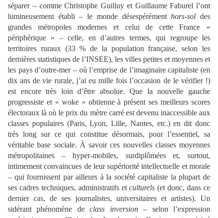
séparer – comme Christophe Guilluy et Guillaume Faburel l’ont
lumineusement établi – le monde désespérément
hors-sol
des
grandes métropoles modernes et celui de cette France «
périphérique » – celle, en d’autres termes, qui regroupe les
territoires ruraux (33 % de la population française, selon les
dernières statistiques de l’INSEE), les villes petites et moyennes et
les pays d’outre-mer – où l’emprise de l’imaginaire capitaliste (en
dix ans de vie rurale, j’ai eu mille fois l’occasion de le vérifier !)
est encore très loin d’être absolue. Que la nouvelle gauche
progressiste et « woke » obtienne à présent ses meilleurs scores
électoraux là où le prix du mètre carré est devenu inaccessible aux
classes populaires (Paris, Lyon, Lille, Nantes, etc.) en dit donc
très long sur ce qui constitue désormais, pour l’essentiel, sa
véritable base sociale. À savoir ces nouvelles classes moyennes
métropolitaines – hyper-mobiles, surdiplômées et, surtout,
intimement convaincues de leur supériorité intellectuelle et morale
– qui fournissent par ailleurs à la société capitaliste la plupart de
ses cadres techniques, administratifs et
culturels
(et donc, dans ce
dernier cas, de ses journalistes, universitaires et artistes). Un
sidérant phénomène de
class inversion –
selon l’expression