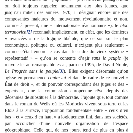
on doit toujours rappeler, notamment aux plus jeunes, que
jusqu’au milieu des années 1970, il désignait encore une des
composantes majeures du mouvement révolutionnaire et non,
comme à présent, une « internationale réactionnaire »), le
bloc
terranovien
[2]
reconnaît implicitement, en effet, que les dernières
« avancées » de la logique libérale, que ce soit sur le plan
économique, politique ou culturel, n’exigent plus seulement –
comme c’était encore le cas dans le cadre du vieux système «
représentatif » – qu’on se contente d’agir
sans le peuple
(je
renvoie ici au remarquable essai, paru en 1995, de David Noble,
Le Progrès sans le peuple
[3]
). Elles exigent désormais qu’on
agisse en permanence
contre lui
et dans le cadre de ce nouvel «
État de droit », et du pouvoir correspondant des juges et des «
experts », que la commission européenne rêve depuis des
décennies de substituer à la démocratie. J’ajoute que, tout comme
dans le roman de Wells où les Morlocks vivent sous terre et les
Eloïs à la surface, l’opposition fondamentale entre « ceux d’en
bas » et « ceux d’en haut » a logiquement fini, dans nos sociétés,
par accoucher d’une nouvelle organisation de l’espace
géographique. Celle qui, de nos jours, tend de plus en plus à