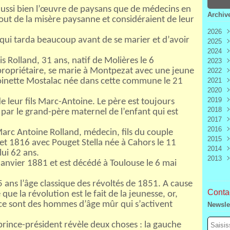
 aussi bien l’œuvre de paysans que de médecins en
Archiv
out de la misère paysanne et considéraient de leur
2026
n qui tarda beaucoup avant de se marier et d’avoir
2025
Aoû
2024
Juill
Déc
 Rolland, 31 ans, natif de Molières le 6
2023
Juin
Nov
Déc
e propriétaire, se marie à Montpezat avec une jeune
2022
Mai
Oct
Nov
Déc
inette Mostalac née dans cette commune le 21
2021
Avri
Sep
Oct
Nov
Déc
2020
Mar
Aoû
Sep
Oct
Nov
Déc
2019
Févr
Juill
Aoû
Sep
Oct
Nov
Déc
de leur fils Marc-Antoine. Le père est toujours
2018
Janv
Juin
Juill
Aoû
Sep
Oct
Nov
Déc
e par le grand-père maternel de l’enfant qui est
2017
Mai
Juin
Juill
Aoû
Sep
Oct
Nov
Déc
2016
Avri
Mai
Juin
Juill
Aoû
Sep
Oct
Nov
Déc
rc Antoine Rolland, médecin, fils du couple
2015
Mar
Avri
Mai
Juin
Juill
Aoû
Sep
Oct
Nov
Déc
et 1816 avec Pouget Stella née à Cahors le 11
2014
Févr
Mar
Avri
Mai
Juin
Juill
Aoû
Sep
Oct
Nov
Déc
lui 62 ans.
2013
Janv
Févr
Mar
Avri
Mai
Juin
Juill
Aoû
Sep
Oct
Nov
Déc
5 janvier 1881 et est décédé à Toulouse le 6 mai
Janv
Févr
Mar
Avri
Mai
Juin
Juill
Aoû
Sep
Oct
Nov
Déc
Janv
Févr
Mar
Avri
Mai
Juin
Juill
Aoû
Sep
Oct
Nov
ans l’âge classique des révoltés de 1851. A cause
Janv
Févr
Mar
Avri
Mai
Juin
Juill
Aoû
Sep
Contac
ue la révolution est le fait de la jeunesse, or,
Janv
Févr
Mar
Avri
Mai
Juin
Juill
Aoû
ce sont des hommes d’âge mûr qui s’activent
Newsle
Janv
Févr
Mar
Avri
Mai
Juin
Juill
Janv
Févr
Mar
Avri
Mai
Juin
 prince-président révèle deux choses : la gauche
Janv
Févr
Mar
Avri
Mai