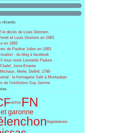
s récents
 le décès de Louis Destrem
Perret et Louis Destrem en 1983
o en 1983
ec de Pauline Julien en 1983
nisation : du blog à facebook
’il nous reste Leonardo Padura
 Cladel, Juive-Errante
 Michaux, Merle, Delthil, 1790
ournal : la fromagerie Salit à Montauban
s de l’instituteur Guy Jamme
ries
FN
CF
astruc
 et garonne
élenchon
législatives
issac