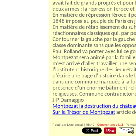
avait fait de grands progrès et pour
deux armes : la répression féroce et 
En matière de répression féroce il po
1848 imposa au peuple de Paris en 
En matière de rétablissement du suffr
réactionnaires classiques qui, par pe
Contourner la gauche par la gauche d
classe dominante sans que les oppo
Paul Rolland va porter avec lui ce go
Montpezat sera animé par la famille 
m’est arrivé d’aller travailler une 
l’instituteur historique des lieux éta
d’écrire une page d’histoire dans le 
dans une commune marquée à la fois 
présence d’un énorme bâtiment reli
religieuses. Commune contradictoire. 
J-P Damaggio
Montpezat la destruction du châte
Sur le Trésor de Montpezat
article 
Posté par Livre social à 08:40 -
Commentaires [
…
]
- Permali