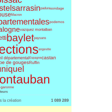
telsarrasin
sondage
padura
ouse
Macron
partementales
podemos
alogne
vazquez montalban
baylet
tti
paysans
ections
angeville
castan
il départemental
Espagne
pe de gouges
Ruffin
uniquel
ontauban
t-garonne
iteurs
 la création
1 089 289