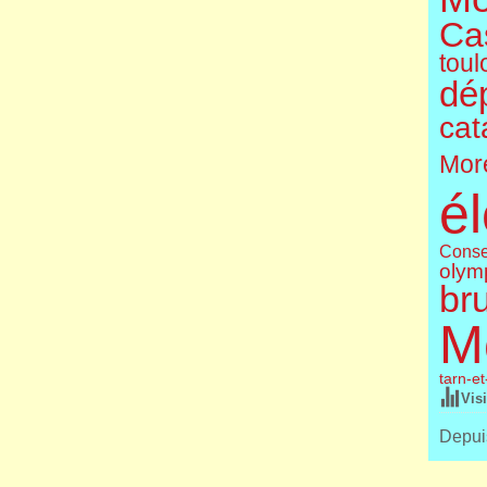
Cas
toul
dé
cat
More
él
Conse
olym
br
M
tarn-e
Vis
Depuis