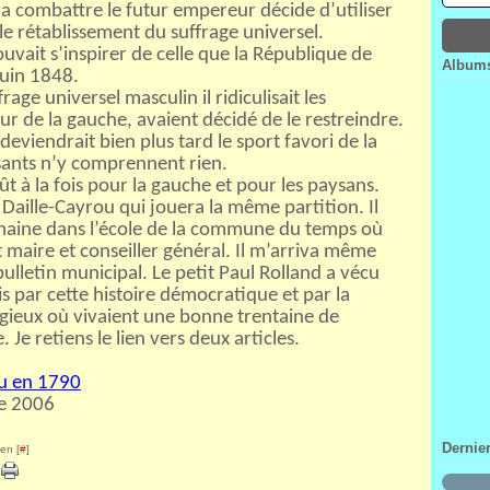
 la combattre le futur empereur décide d’utiliser
Janv
Févr
Mar
Avri
le rétablissement du suffrage universel.
Janv
Févr
Mar
uvait s’inspirer de celle que la République de
Janv
Févr
Albums
juin 1848.
Janv
age universel masculin il ridiculisait les
ur de la gauche, avaient décidé de le restreindre.
eviendrait bien plus tard le sport favori de la
sants n’y comprennent rien.
ût à la fois pour la gauche et pour les paysans.
Daille-Cayrou qui jouera la même partition. Il
semaine dans l’école de la commune du temps où
it maire et conseiller général. Il m’arriva même
bulletin municipal. Le petit Paul Rolland a vécu
par cette histoire démocratique et par la
gieux où vivaient une bonne trentaine de
Je retiens le lien vers deux articles.
au en 1790
de 2006
Dernie
en [
#
]