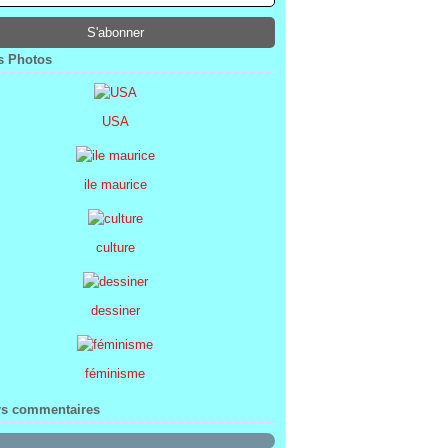
ier
ier
s
l
(1)
(74)
(34)
(47)
ier
ier
s
(8)
(45)
(52)
ier
ier
(7)
(68)
 Photos
ier
(2)
USA
ile maurice
culture
dessiner
féminisme
rs commentaires