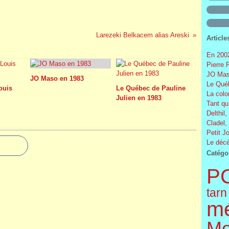
Larezeki Belkacem alias Areski
Article
En 2002
Pierre 
JO Mas
JO Maso en 1983
Le Québ
Louis
Le Québec de Pauline
La colo
Julien en 1983
Tant qu
Delthil,
Cladel,
Petit J
Le décè
Catégo
P
tarn
m
Mo