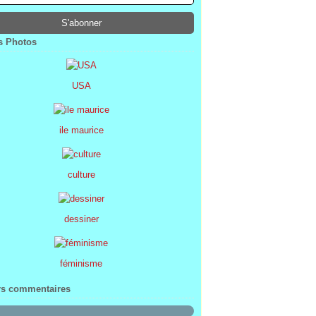
ier
ier
s
l
(1)
(74)
(34)
(47)
ier
ier
s
(8)
(45)
(52)
ier
ier
(7)
(68)
 Photos
ier
(2)
USA
ile maurice
culture
dessiner
féminisme
rs commentaires