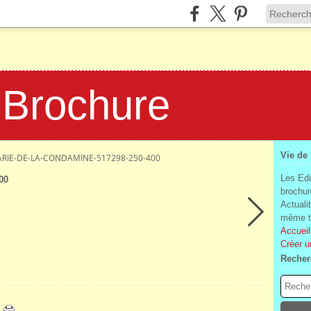
 Brochure
Vie de
RIE-DE-LA-CONDAMINE-517298-250-400
Les Edi
00
brochur
Actuali
même te
Accueil
Créer u
Recher