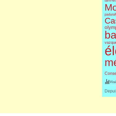
tarn-e
Mo
padura
Cas
olym
ba
vazqu
él
m
Conse
Vis
Depuis