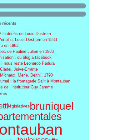
s récents
 le décès de Louis Destrem
Perret et Louis Destrem en 1983
o en 1983
ec de Pauline Julien en 1983
nisation : du blog à facebook
’il nous reste Leonardo Padura
 Cladel, Juive-Errante
 Michaux, Merle, Delthil, 1790
ournal : la fromagerie Salit à Montauban
s de l’instituteur Guy Jamme
ries
bruniquel
tti
législatives
partementales
ontauban