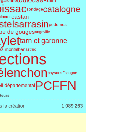
toulouse
Ruffin
t-garonne
issac
catalogne
sondage
castan
Macron
telsarrasin
podemos
pe de gouges
angeville
ylet
tarn et garonne
ez montalban
astruc
ections
élenchon
paysans
Espagne
FN
PCF
il départemental
iteurs
 la création
1 089 263