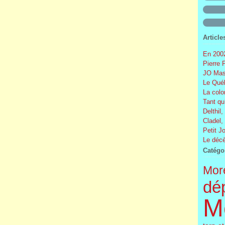
Article
En 2002
Pierre 
JO Mas
Le Québ
La colo
Tant qu
Delthil,
Cladel,
Petit J
Le décè
Catégo
More
dé
M