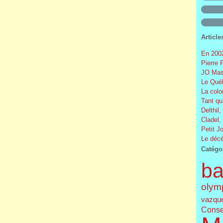
Article
En 2002
Pierre 
JO Mas
Le Québ
La colo
Tant qu
Delthil,
Cladel,
Petit J
Le décè
Catégo
ba
olym
vazqu
Conse