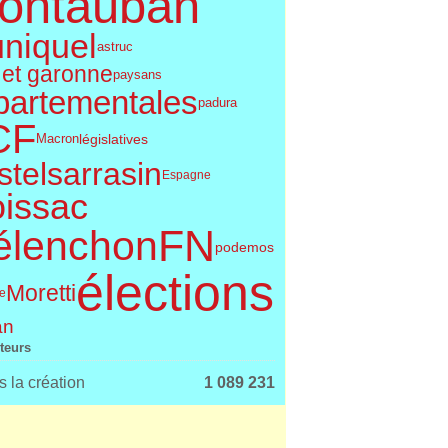
ontauban
uniquel
astruc
 et garonne
paysans
partementales
padura
CF
législatives
Macron
telsarrasin
Espagne
issac
FN
élenchon
podemos
élections
Moretti
le
an
iteurs
 la création
1 089 231