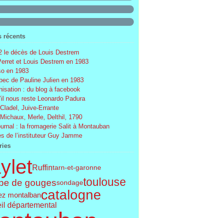
s récents
 le décès de Louis Destrem
Perret et Louis Destrem en 1983
o en 1983
ec de Pauline Julien en 1983
nisation : du blog à facebook
’il nous reste Leonardo Padura
 Cladel, Juive-Errante
 Michaux, Merle, Delthil, 1790
ournal : la fromagerie Salit à Montauban
s de l’instituteur Guy Jamme
ries
ylet
Ruffin
tarn-et-garonne
toulouse
pe de gouges
sondage
catalogne
ez montalban
il départemental