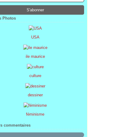
ier
ier
s
l
(1)
(74)
(34)
(47)
ier
ier
s
(8)
(45)
(52)
ier
ier
(7)
(68)
 Photos
ier
(2)
USA
ile maurice
culture
dessiner
féminisme
rs commentaires