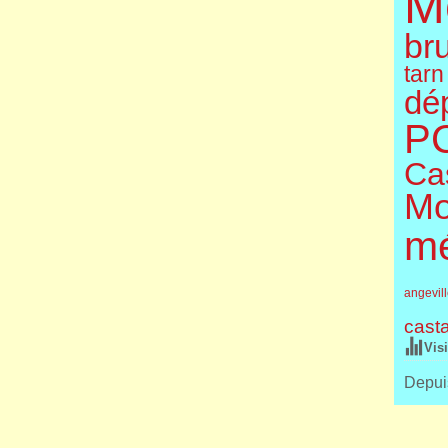
M
br
tarn
dé
P
Cas
Mo
m
angevil
cast
Vis
Depuis