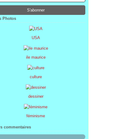
ier
ier
s
l
(1)
(74)
(34)
(47)
ier
ier
s
(8)
(45)
(52)
ier
ier
(7)
(68)
 Photos
ier
(2)
USA
ile maurice
culture
dessiner
féminisme
rs commentaires