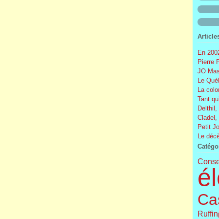
Article
En 2002
Pierre 
JO Mas
Le Québ
La colo
Tant qu
Delthil,
Cladel,
Petit J
Le décè
Catégo
Conse
él
Cas
Ruffin