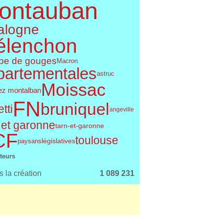
ontauban
alogne
élenchon
pe de gouges
Macron
partementales
astruc
Moissac
ez montalban
FN
bruniquel
tti
angeville
 et garonne
tarn-et-garonne
CF
toulouse
législatives
paysans
iteurs
 la création
1 089 231