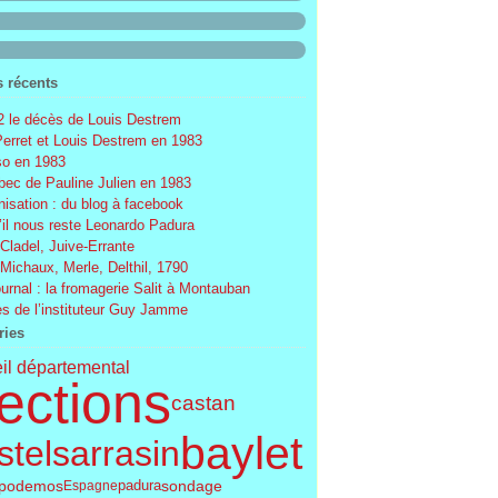
s récents
 le décès de Louis Destrem
Perret et Louis Destrem en 1983
o en 1983
ec de Pauline Julien en 1983
nisation : du blog à facebook
’il nous reste Leonardo Padura
 Cladel, Juive-Errante
 Michaux, Merle, Delthil, 1790
ournal : la fromagerie Salit à Montauban
s de l’instituteur Guy Jamme
ries
il départemental
ections
castan
baylet
telsarrasin
podemos
sondage
Espagne
padura