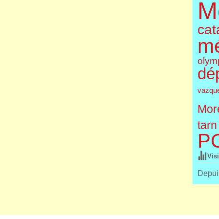
M
cat
m
olym
dé
vazqu
More
tarn
P
Vis
Depuis