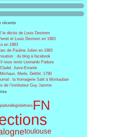
s récents
 le décès de Louis Destrem
Perret et Louis Destrem en 1983
o en 1983
ec de Pauline Julien en 1983
nisation : du blog à facebook
’il nous reste Leonardo Padura
 Cladel, Juive-Errante
 Michaux, Merle, Delthil, 1790
ournal : la fromagerie Salit à Montauban
s de l’instituteur Guy Jamme
ries
FN
législatives
padura
ections
alogne
toulouse