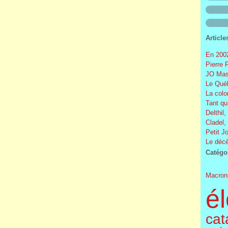
Article
En 2002
Pierre 
JO Mas
Le Québ
La colo
Tant qu
Delthil,
Cladel,
Petit J
Le décè
Catégo
Macron
él
cat