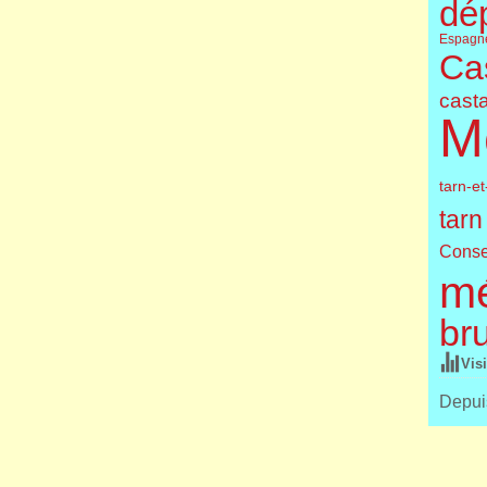
dé
Espagn
Cas
cast
M
tarn-e
tarn
Conse
m
br
Vis
Depuis