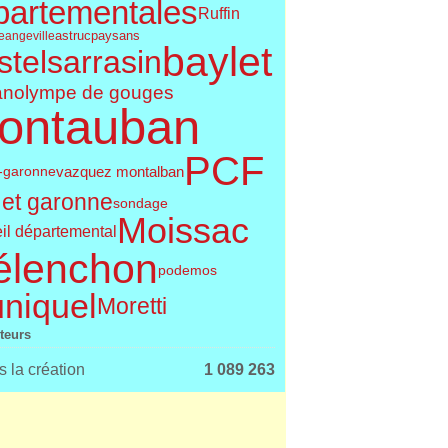
partementales
Ruffin
astruc
paysans
e
angeville
baylet
telsarrasin
olympe de gouges
an
ontauban
PCF
vazquez montalban
t-garonne
 et garonne
sondage
Moissac
il départemental
élenchon
podemos
uniquel
Moretti
iteurs
 la création
1 089 263