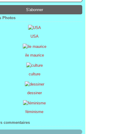
ier
ier
s
l
(1)
(74)
(34)
(47)
ier
ier
s
(8)
(45)
(52)
ier
ier
(7)
(68)
 Photos
ier
(2)
USA
ile maurice
culture
dessiner
féminisme
rs commentaires