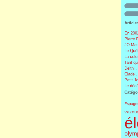
Article
En 2002
Pierre 
JO Mas
Le Québ
La colo
Tant qu
Delthil,
Cladel,
Petit J
Le décè
Catégo
Espagn
vazqu
él
olym