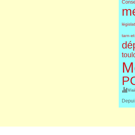
Conse
m
législa
tarn-e
dé
toul
M
P
Vis
Depuis