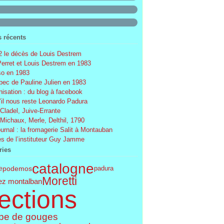
s récents
 le décès de Louis Destrem
Perret et Louis Destrem en 1983
o en 1983
ec de Pauline Julien en 1983
nisation : du blog à facebook
’il nous reste Leonardo Padura
 Cladel, Juive-Errante
 Michaux, Merle, Delthil, 1790
ournal : la fromagerie Salit à Montauban
s de l’instituteur Guy Jamme
ries
catalogne
podemos
e
padura
Moretti
ez montalban
ections
pe de gouges