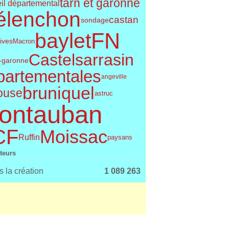
tarn et garonne
il départemental
élenchon
castan
sondage
FN
baylet
tives
Macron
Castelsarrasin
t-garonne
partementales
angeville
bruniquel
ouse
astruc
ontauban
CF
Moissac
Ruffin
paysans
iteurs
 la création
1 089 263