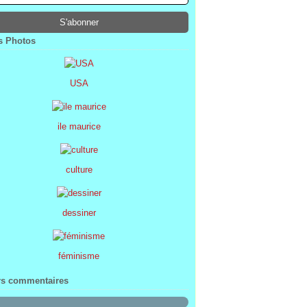
ier
ier
s
l
(1)
(74)
(34)
(47)
ier
ier
s
(8)
(45)
(52)
ier
ier
(7)
(68)
 Photos
ier
(2)
USA
ile maurice
culture
dessiner
féminisme
rs commentaires