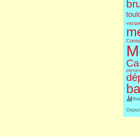
br
toul
vazqu
m
Conse
M
Cas
paysan
dé
ba
Vis
Depuis