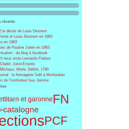
s récents
 le décès de Louis Destrem
Perret et Louis Destrem en 1983
o en 1983
ec de Pauline Julien en 1983
nisation : du blog à facebook
’il nous reste Leonardo Padura
 Cladel, Juive-Errante
 Michaux, Merle, Delthil, 1790
ournal : la fromagerie Salit à Montauban
s de l’instituteur Guy Jamme
ries
FN
tti
tarn et garonne
catalogne
ge
ections
PCF