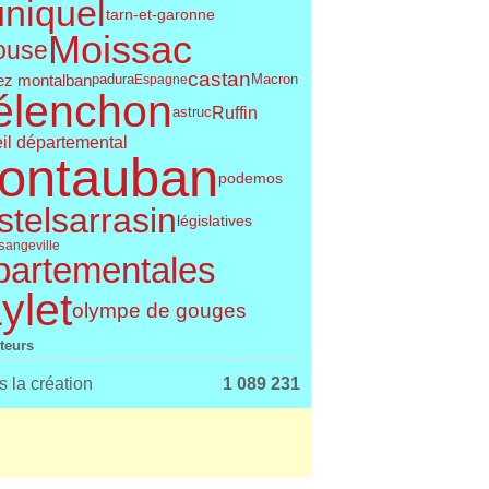
uniquel
tarn-et-garonne
Moissac
ouse
castan
ez montalban
padura
Espagne
Macron
élenchon
Ruffin
astruc
il départemental
ontauban
podemos
telsarrasin
législatives
s
angeville
partementales
ylet
olympe de gouges
iteurs
 la création
1 089 231