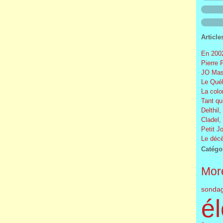
Article
En 2002
Pierre 
JO Mas
Le Québ
La colo
Tant qu
Delthil,
Cladel,
Petit J
Le décè
Catégo
More
sonda
él