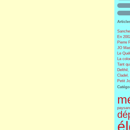
Article
Sanchez
En 2002
Pierre 
JO Mas
Le Québ
La colo
Tant qu
Delthil,
Cladel,
Petit J
Catégo
m
paysan
dé
él