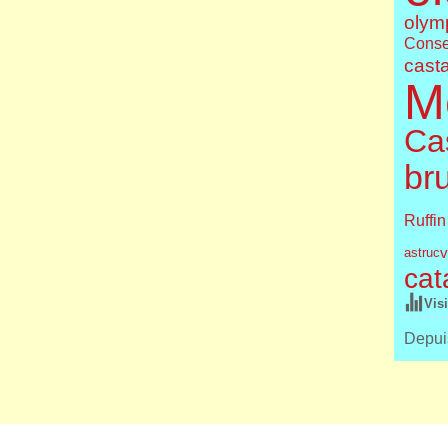
olym
Conse
cast
M
Cas
br
Ruffin
v
astruc
cat
Vis
Depuis