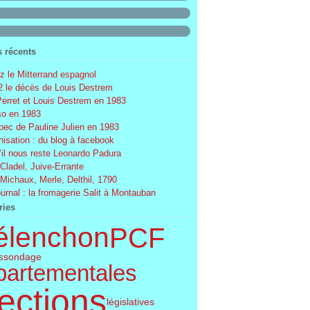
s récents
 le Mitterrand espagnol
 le décès de Louis Destrem
Perret et Louis Destrem en 1983
o en 1983
ec de Pauline Julien en 1983
nisation : du blog à facebook
’il nous reste Leonardo Padura
 Cladel, Juive-Errante
 Michaux, Merle, Delthil, 1790
ournal : la fromagerie Salit à Montauban
ries
élenchon
PCF
sondage
s
partementales
ections
législatives