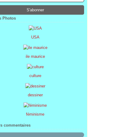
ier
ier
s
l
(1)
(74)
(34)
(47)
ier
ier
s
(8)
(45)
(52)
ier
ier
(7)
(68)
 Photos
ier
(2)
USA
ile maurice
culture
dessiner
féminisme
rs commentaires