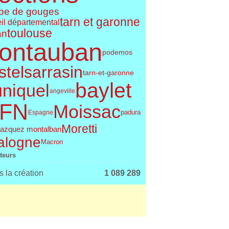
pe de gouges
tarn et garonne
il départemental
toulouse
an
ontauban
podemos
telsarrasin
tarn-et-garonne
baylet
uniquel
angeville
FN
Moissac
Espagne
padura
Moretti
azquez montalban
alogne
Macron
iteurs
 la création
1 089 289