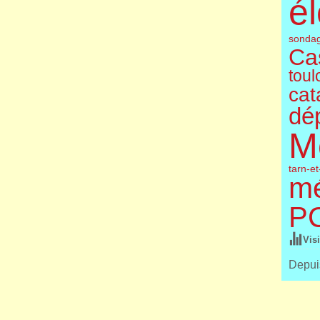
él
sonda
Cas
toul
cat
dé
M
tarn-e
m
P
Vis
Depuis