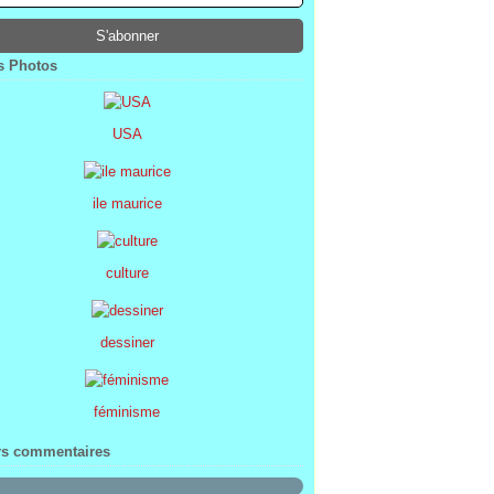
ier
ier
s
l
(1)
(74)
(34)
(47)
ier
ier
s
(8)
(45)
(52)
ier
ier
(7)
(68)
 Photos
ier
(2)
USA
ile maurice
culture
dessiner
féminisme
rs commentaires