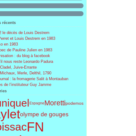
s récents
 le décès de Louis Destrem
Perret et Louis Destrem en 1983
o en 1983
ec de Pauline Julien en 1983
nisation : du blog à facebook
’il nous reste Leonardo Padura
 Cladel, Juive-Errante
 Michaux, Merle, Delthil, 1790
ournal : la fromagerie Salit à Montauban
s de l’instituteur Guy Jamme
ries
uniquel
Moretti
podemos
Espagne
ylet
olympe de gouges
FN
issac