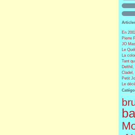
Article
En 2002
Pierre 
JO Mas
Le Québ
La colo
Tant qu
Delthil,
Cladel,
Petit J
Le décè
Catégo
br
ba
Mo