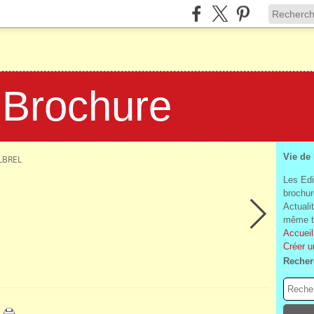
 Brochure
Vie de
LBREL
Les Edi
brochur
Actuali
même te
Accueil
Créer u
Recher