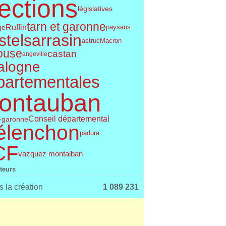
ections
législatives
tarn et garonne
Ruffin
ge
paysans
telsarrasin
astruc
Macron
ouse
castan
angeville
alogne
partementales
ontauban
Conseil départemental
t-garonne
élenchon
padura
CF
vazquez montalban
iteurs
 la création
1 089 231