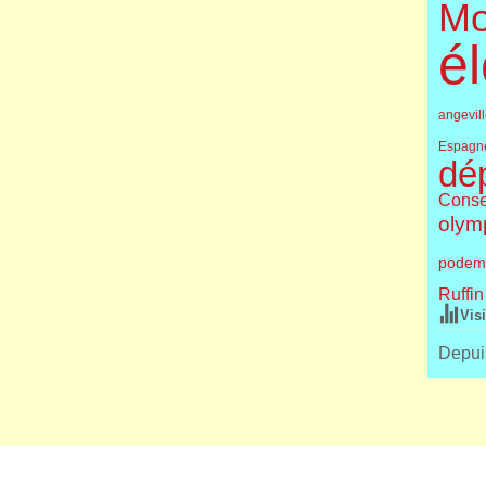
Mo
él
angevil
Espagn
dé
Conse
olym
podem
Ruffin
Vis
Depuis