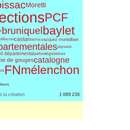
issac
Moretti
ections
PCF
baylet
bruniquel
le
castan
vazquez montalban
astruc
e
Macron
partementales
paysans
il départemental
législatives
padura
catalogne
pe de gouges
FN
mélenchon
os
iteurs
 la création
1 089 236