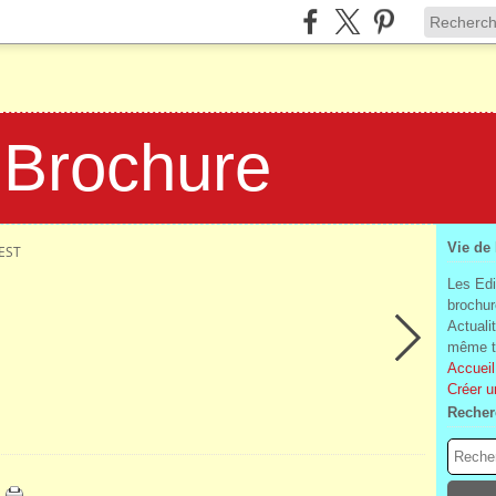
 Brochure
Vie de
EST
Les Edi
brochur
Actuali
même te
Accueil
Créer u
Recher