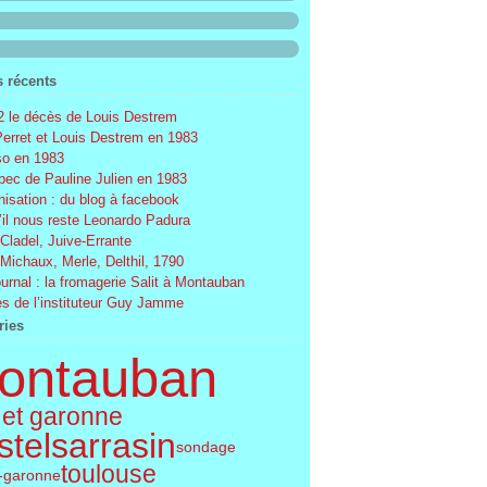
s récents
 le décès de Louis Destrem
Perret et Louis Destrem en 1983
o en 1983
ec de Pauline Julien en 1983
nisation : du blog à facebook
’il nous reste Leonardo Padura
 Cladel, Juive-Errante
 Michaux, Merle, Delthil, 1790
ournal : la fromagerie Salit à Montauban
s de l’instituteur Guy Jamme
ries
ontauban
 et garonne
telsarrasin
sondage
toulouse
t-garonne