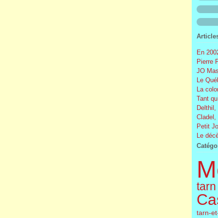
Article
En 2002
Pierre 
JO Mas
Le Québ
La colo
Tant qu
Delthil,
Cladel,
Petit J
Le décè
Catégo
M
tarn
Cas
tarn-e