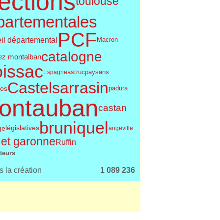
ections
toulouse
partementales
PCF
il départemental
Macron
catalogne
ez montalban
issac
astruc
paysans
Espagne
Castelsarrasin
os
padura
ontauban
castan
bruniquel
législatives
ge
angeville
 et garonne
Ruffin
iteurs
 la création
1 089 236