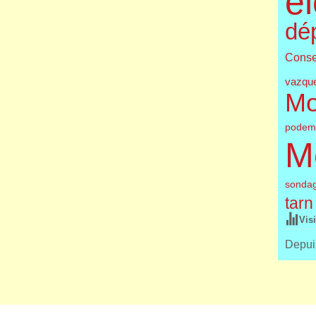
él
dé
Conse
vazqu
Mo
podem
M
sonda
tarn
Vis
Depuis