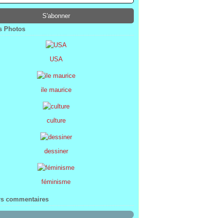
ier
ier
s
l
(1)
(74)
(34)
(47)
ier
ier
s
(8)
(45)
(52)
ier
ier
(7)
(68)
 Photos
ier
(2)
USA
ile maurice
culture
dessiner
féminisme
rs commentaires