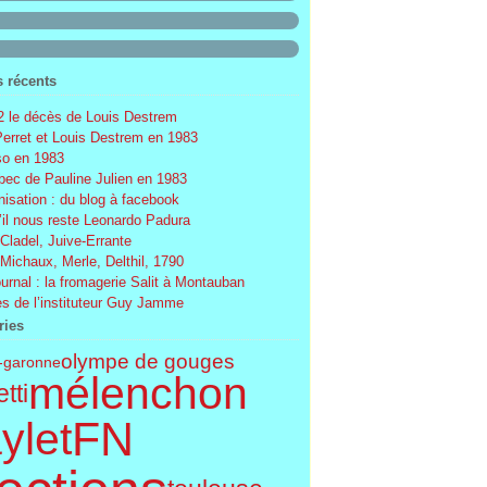
s récents
 le décès de Louis Destrem
Perret et Louis Destrem en 1983
o en 1983
ec de Pauline Julien en 1983
nisation : du blog à facebook
’il nous reste Leonardo Padura
 Cladel, Juive-Errante
 Michaux, Merle, Delthil, 1790
ournal : la fromagerie Salit à Montauban
s de l’instituteur Guy Jamme
ries
olympe de gouges
t-garonne
mélenchon
tti
FN
ylet