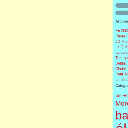
Article
En 2002
Pierre 
JO Mas
Le Québ
La colo
Tant qu
Delthil,
Cladel,
Petit J
Le décè
Catégo
tarn-e
More
ba