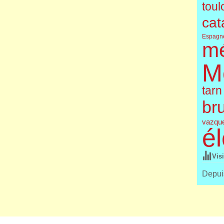
toul
cat
Espagn
m
M
tarn
br
vazqu
él
Vis
Depuis