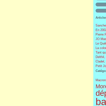
Article
Sanchez
En 2002
Pierre 
JO Mas
Le Québ
La colo
Tant qu
Delthil,
Cladel,
Petit J
Catégo
Macron
More
dé
ba