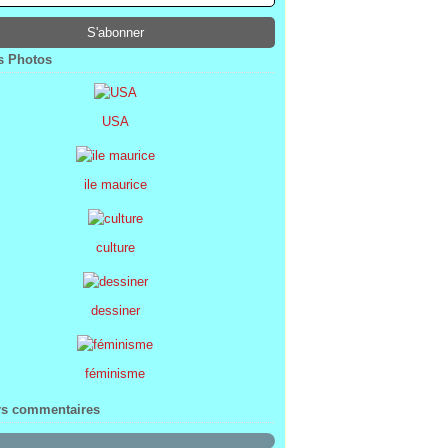
ier
ier
s
l
(1)
(74)
(34)
(47)
ier
ier
s
(8)
(45)
(52)
ier
ier
(7)
(68)
 Photos
ier
(2)
USA
ile maurice
culture
dessiner
féminisme
rs commentaires