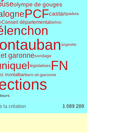
ouse
olympe de gouges
PCF
alogne
castan
padura
Conseil départemental
astruc
e
élenchon
ontauban
angeville
 et garonne
sondage
FN
uniquel
législatives
ez montalban
tarn-et-garonne
ections
iteurs
 la création
1 089 289