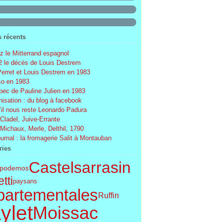
s récents
 le Mitterrand espagnol
 le décès de Louis Destrem
Perret et Louis Destrem en 1983
o en 1983
ec de Pauline Julien en 1983
nisation : du blog à facebook
’il nous reste Leonardo Padura
 Cladel, Juive-Errante
 Michaux, Merle, Delthil, 1790
ournal : la fromagerie Salit à Montauban
ries
Castelsarrasin
podemos
tti
paysans
partementales
Ruffin
ylet
Moissac