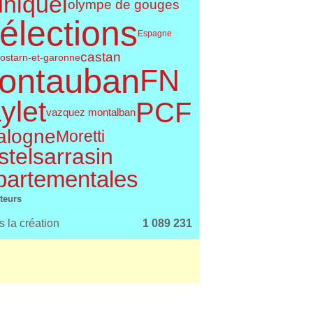
uniquel
olympe de gouges
élections
Espagne
castan
os
tarn-et-garonne
ontauban
FN
ylet
PCF
vazquez montalban
alogne
Moretti
telsarrasin
partementales
iteurs
 la création
1 089 231