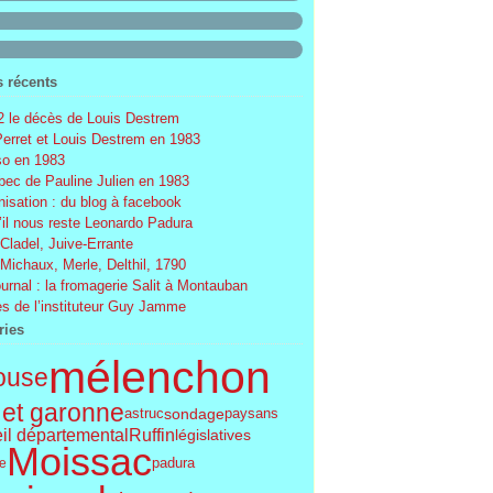
s récents
 le décès de Louis Destrem
Perret et Louis Destrem en 1983
o en 1983
ec de Pauline Julien en 1983
nisation : du blog à facebook
’il nous reste Leonardo Padura
 Cladel, Juive-Errante
 Michaux, Merle, Delthil, 1790
ournal : la fromagerie Salit à Montauban
s de l’instituteur Guy Jamme
ries
mélenchon
ouse
 et garonne
sondage
astruc
paysans
Ruffin
il départemental
législatives
Moissac
le
padura