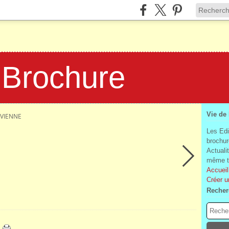
 Brochure
Vie de
VIENNE
Les Edi
brochur
Actuali
même te
Accueil
Créer u
Recher