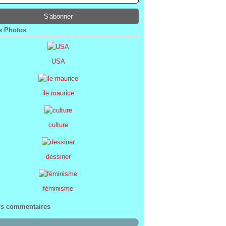
ier
ier
s
l
(1)
(74)
(34)
(47)
ier
ier
s
(8)
(45)
(52)
ier
ier
(7)
(68)
 Photos
ier
(2)
USA
ile maurice
culture
dessiner
féminisme
rs commentaires