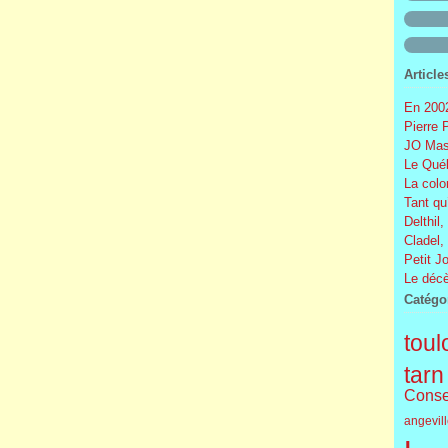
Article
En 2002
Pierre 
JO Mas
Le Québ
La colo
Tant qu
Delthil,
Cladel,
Petit J
Le décè
Catégo
toul
tarn
Conse
angevil