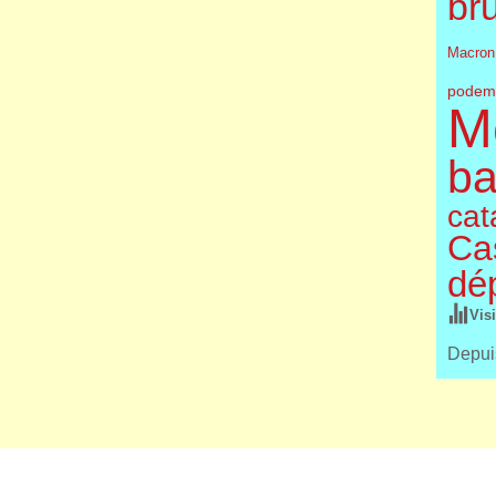
br
Macron
podem
M
ba
cat
Cas
dé
Vis
Depuis