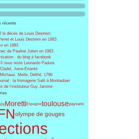
s récents
 le décès de Louis Destrem
Perret et Louis Destrem en 1983
o en 1983
ec de Pauline Julien en 1983
nisation : du blog à facebook
’il nous reste Leonardo Padura
 Cladel, Juive-Errante
 Michaux, Merle, Delthil, 1790
ournal : la fromagerie Salit à Montauban
s de l’instituteur Guy Jamme
ries
Moretti
toulouse
os
paysans
Espagne
FN
olympe de gouges
ections