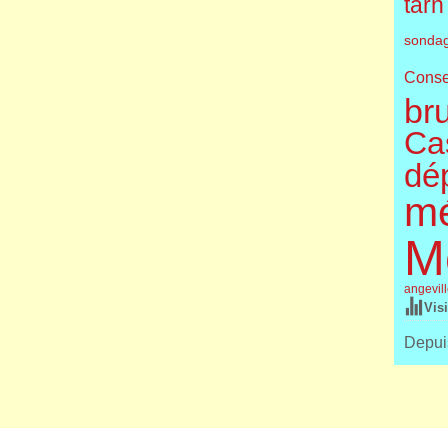
tarn
sonda
Conse
br
Cas
dé
m
M
angevil
Vis
Depuis