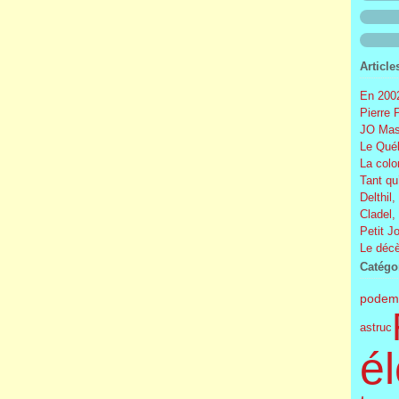
Article
En 2002
Pierre 
JO Mas
Le Québ
La colo
Tant qu
Delthil,
Cladel,
Petit J
Le décè
Catégo
podem
astruc
él