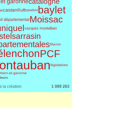
catalogne
 et garonne
baylet
castan
Ruffin
ge
padura
Moissac
il départemental
uniquel
vazquez montalban
telsarrasin
partementales
Macron
élenchon
PCF
ontauban
législatives
tarn-et-garonne
le
iteurs
 la création
1 089 263