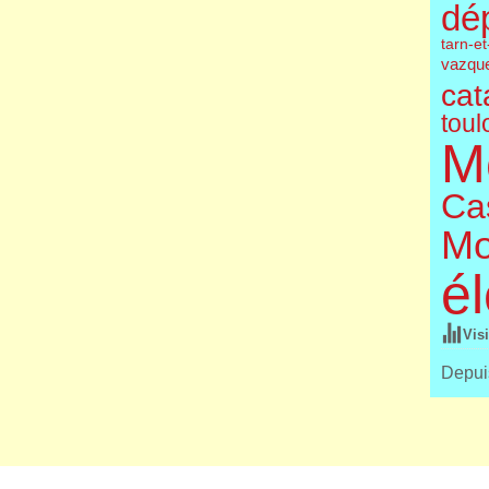
dé
tarn-e
vazqu
cat
toul
M
Cas
Mo
él
Vis
Depuis