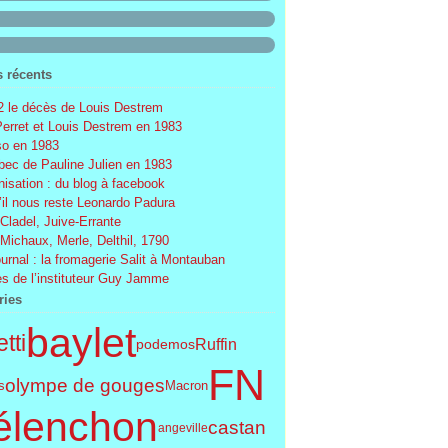
s récents
 le décès de Louis Destrem
Perret et Louis Destrem en 1983
o en 1983
ec de Pauline Julien en 1983
nisation : du blog à facebook
’il nous reste Leonardo Padura
 Cladel, Juive-Errante
 Michaux, Merle, Delthil, 1790
ournal : la fromagerie Salit à Montauban
s de l’instituteur Guy Jamme
ries
baylet
tti
Ruffin
podemos
FN
olympe de gouges
s
Macron
élenchon
castan
angeville