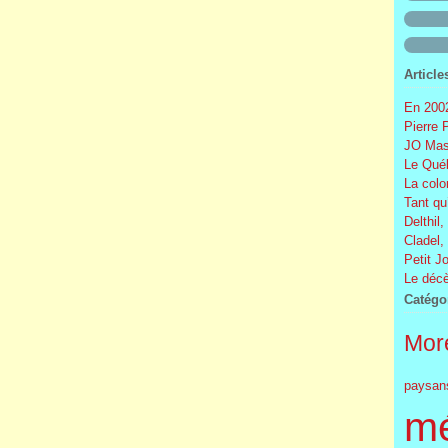
Article
En 2002
Pierre 
JO Mas
Le Québ
La colo
Tant qu
Delthil,
Cladel,
Petit J
Le décè
Catégo
More
paysan
m