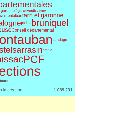
partementales
législatives
t-garonne
Espagne
tarn et garonne
ez montalban
bruniquel
alogne
padura
ouse
Conseil départemental
ontauban
sondage
telsarrasin
astruc
PCF
issac
ections
iteurs
 la création
1 089 231