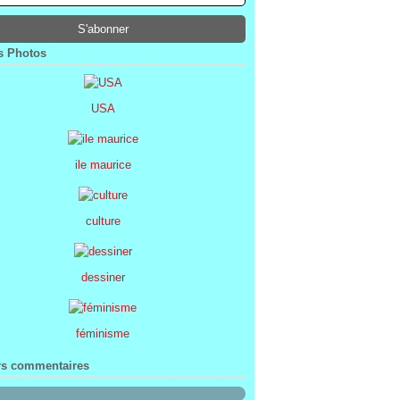
ier
ier
s
l
(1)
(74)
(34)
(47)
ier
ier
s
(8)
(45)
(52)
ier
ier
(7)
(68)
 Photos
ier
(2)
USA
ile maurice
culture
dessiner
féminisme
rs commentaires