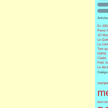
Article
En 2002
Pierre 
JO Mas
Le Québ
La colo
Tant qu
Delthil,
Cladel,
Petit J
Le décè
Catégo
vazqu
m
tarn-e