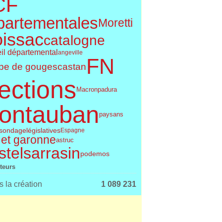
CF
partementales
Moretti
issac
catalogne
il départemental
angeville
FN
pe de gouges
castan
ections
Macron
padura
ontauban
paysans
législatives
sondage
Espagne
 et garonne
astruc
telsarrasin
podemos
iteurs
 la création
1 089 231