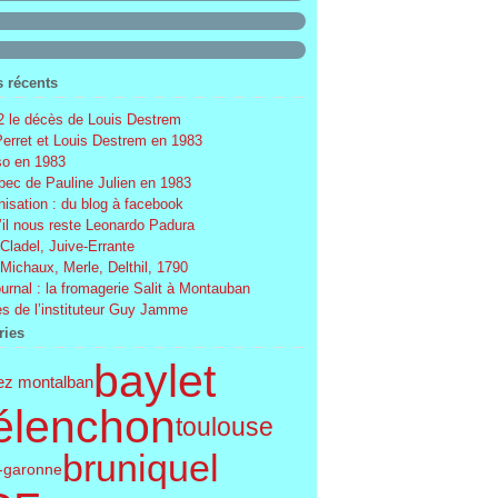
s récents
 le décès de Louis Destrem
Perret et Louis Destrem en 1983
o en 1983
ec de Pauline Julien en 1983
nisation : du blog à facebook
’il nous reste Leonardo Padura
 Cladel, Juive-Errante
 Michaux, Merle, Delthil, 1790
ournal : la fromagerie Salit à Montauban
s de l’instituteur Guy Jamme
ries
baylet
ez montalban
élenchon
toulouse
bruniquel
t-garonne