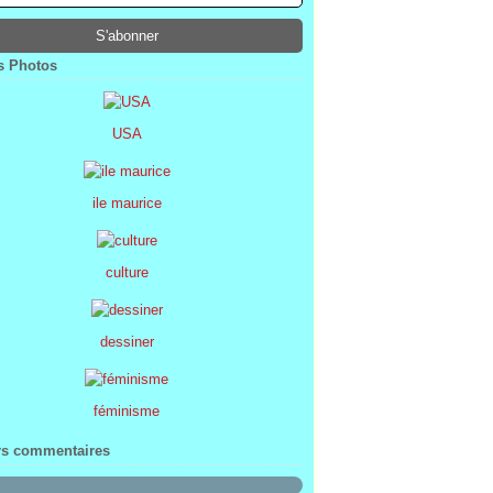
ier
ier
s
l
(1)
(74)
(34)
(47)
ier
ier
s
(8)
(45)
(52)
ier
ier
(7)
(68)
 Photos
ier
(2)
USA
ile maurice
culture
dessiner
féminisme
rs commentaires