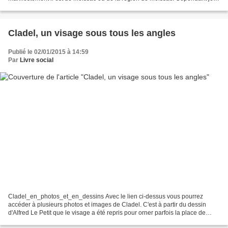
n'en sais pas plus. Le document accessible...
Cladel, un visage sous tous les angles
Publié le 02/01/2015 à 14:59
Par
Livre social
Cladel_en_photos_et_en_dessins Avec le lien ci-dessus vous pourrez
accéder à plusieurs photos et images de Cladel. C'est à partir du dessin
d'Alfred Le Petit que le visage a été repris pour orner parfois la place de
Montauban, l'Esplanade des Fontaines...