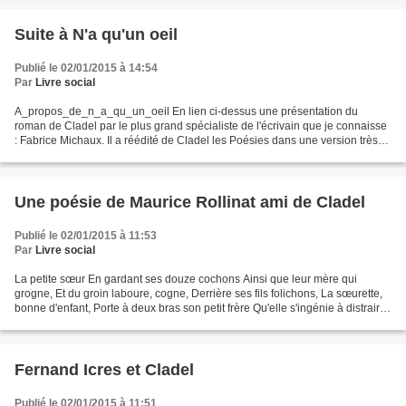
Suite à N'a qu'un oeil
Publié le 02/01/2015 à 14:54
Par
Livre social
A_propos_de_n_a_qu_un_oeil En lien ci-dessus une présentation du
roman de Cladel par le plus grand spécialiste de l'écrivain que je connaisse
: Fabrice Michaux. Il a réédité de Cladel les Poésies dans une version très
minutieuse et en incluant les chansons....
Une poésie de Maurice Rollinat ami de Cladel
Publié le 02/01/2015 à 11:53
Par
Livre social
La petite sœur En gardant ses douze cochons Ainsi que leur mère qui
grogne, Et du groin laboure, cogne, Derrière ses fils folichons, La sœurette,
bonne d'enfant, Porte à deux bras son petit frère Qu'elle s'ingénie à distraire,
Tendre, avec un soin émouvant....
Fernand Icres et Cladel
Publié le 02/01/2015 à 11:51