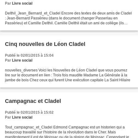
Par
Livre social
Delthil_Jean_Bernard_et_Cladel Encore des textes de deux amis de Cladel
: Jean-Bernard Passérieu (dans le document changer Passeriau en
Passérieu) et Camille Delthil. Camille Delthil était un ami de collège (ils
étaient dans la même classe). Et sa fortune...
Cinq nouvelles de Léon Cladel
Publié le 02/01/2015 à 15:04
Par
Livre social
nouvelles_diverses Voici les Nouvelles de Léon Cladel que vous pourrez
lire sur le document en lien : Trois fois maudite Madame La Générale à la
jambe de bois Chez ceux qui furent Une exécution capitale La Saint Hilaire
Campagnac et Cladel
Publié le 02/01/2015 à 15:02
Par
Livre social
Tout_campagnac_et_Cladel Edmond Campagnac est un historien qui a
beaucoup travaillé sur l'histoire de la révolution dans le Cher. Mais
manifestement il est de Moissac ou de la région de Moissac. Cependant je