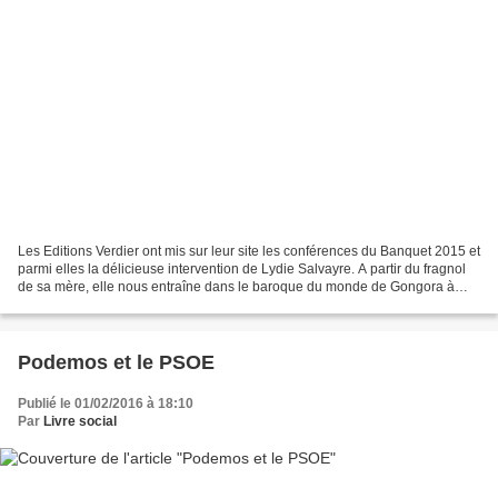
Les Editions Verdier ont mis sur leur site les conférences du Banquet 2015 et
parmi elles la délicieuse intervention de Lydie Salvayre. A partir du fragnol
de sa mère, elle nous entraîne dans le baroque du monde de Gongora à
Rabelais. http://www.corbieres-matin.fr/409394270...
Podemos et le PSOE
Publié le 01/02/2016 à 18:10
Par
Livre social