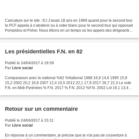
Caricature sur le site : ICI J’avais 18 ans en 1969 quand pour le second tour
le PCF appela à s’abstenir ou à voter blanc pour le second tour qui opposait
Pompidou et Poher. Nous étions en un temps où les appels des dirigeants
étaient largement suivis...
Les présidentielles F.N. en 82
Publié le 24/04/2017 à 19:59
Par
Livre social
Comparaison avec le national %82 %National 1988 16,9 14,6 1995 15,9
15,2 2002 20,2 16,8 2007 12,4 10,5 2012 22,1 17,9 2017 26,7 22,3 Le vote
F.N. en Midi-Pyrénées % F.N. 2017 % F.N. 2012 %F.N. 2002 Lot 16,1 13,4
10,7 Aveyron 16,2 14,2 12,1 Hautes-Pyrénées...
Retour sur un commentaire
Publié le 24/04/2017 à 15:11
Par
Livre social
En réponse à un commentaire, je précise que je n'ai pas de couverture à