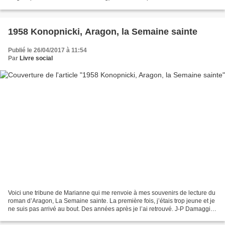
n'empêche pas des candidats EELV comme...
1958 Konopnicki, Aragon, la Semaine sainte
Publié le 26/04/2017 à 11:54
Par
Livre social
Voici une tribune de Marianne qui me renvoie à mes souvenirs de lecture du
roman d’Aragon, La Semaine sainte. La première fois, j’étais trop jeune et je
ne suis pas arrivé au bout. Des années après je l’ai retrouvé. J-P Damaggio
14 au 24 avril 2017 /...