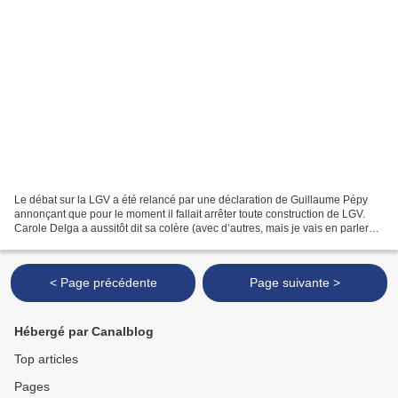
Le débat sur la LGV a été relancé par une déclaration de Guillaume Pépy
annonçant que pour le moment il fallait arrêter toute construction de LGV.
Carole Delga a aussitôt dit sa colère (avec d’autres, mais je vais en parler
plus loin) car elle veut TOUT...
< Page précédente
Page suivante >
Hébergé par Canalblog
Top articles
Pages