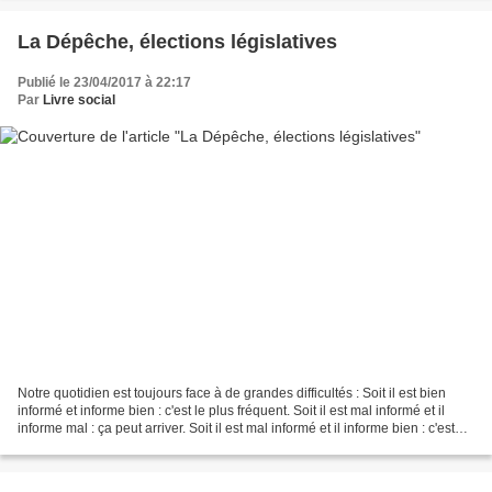
La Dépêche, élections législatives
Publié le 23/04/2017 à 22:17
Par
Livre social
Notre quotidien est toujours face à de grandes difficultés : Soit il est bien
informé et informe bien : c'est le plus fréquent. Soit il est mal informé et il
informe mal : ça peut arriver. Soit il est mal informé et il informe bien : c'est
difficile....