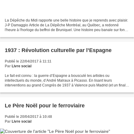
La Dépêche du Midi rapporte une belle histoire que je reprends avec plaisir.
J-P Damaggio Article de La Dépêche Montréal, au Québec, a redonné
l'heure à l'horloge du beffroi de Bruniquel. Une histoire peu banale sur fond
de coups de foudre que vouent...
1937 : Révolution culturelle par l’Espagne
Publié le 22/04/2017 à 11:11
Par
Livre social
Le fait est connu : la guerre d’Espagne a bousculé les artistes ou
intellectuels du monde, d’André Malraux à Picasso. En lisant leurs
interventions au grand Congrès de 1937 à Valence puis Madrid (et un final à
Paris) on découvre qu’il s’agit en fait d’une...
Le Père Noël pour le ferroviaire
Publié le 20/04/2017 à 10:48
Par
Livre social