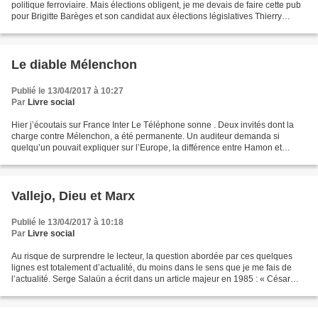
politique ferroviaire. Mais élections obligent, je me devais de faire cette pub
pour Brigitte Barèges et son candidat aux élections législatives Thierry
Deville. Que la mairie...
Le diable Mélenchon
Publié le 13/04/2017 à 10:27
Par
Livre social
Hier j’écoutais sur France Inter Le Téléphone sonne . Deux invités dont la
charge contre Mélenchon, a été permanente. Un auditeur demanda si
quelqu’un pouvait expliquer sur l’Europe, la différence entre Hamon et
Mélenchon, et les deux invités en désaccord...
Vallejo, Dieu et Marx
Publié le 13/04/2017 à 10:18
Par
Livre social
Au risque de surprendre le lecteur, la question abordée par ces quelques
lignes est totalement d’actualité, du moins dans le sens que je me fais de
l’actualité. Serge Salaün a écrit dans un article majeur en 1985 : « César
Vallejo : poète marxiste et...