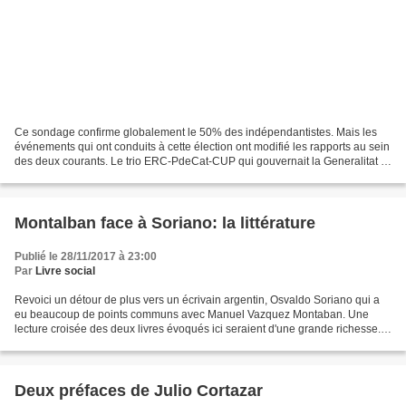
Ce sondage confirme globalement le 50% des indépendantistes. Mais les
événements qui ont conduits à cette élection ont modifié les rapports au sein
des deux courants. Le trio ERC-PdeCat-CUP qui gouvernait la Generalitat a
changé puisqu’il n’y a plus l’Union...
Montalban face à Soriano: la littérature
Publié le 28/11/2017 à 23:00
Par
Livre social
Revoici un détour de plus vers un écrivain argentin, Osvaldo Soriano qui a
eu beaucoup de points communs avec Manuel Vazquez Montaban. Une
lecture croisée des deux livres évoqués ici seraient d'une grande richesse.
Pour ce dialogue imaginaire en date...
Deux préfaces de Julio Cortazar