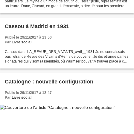
particuliers. Le mythe d’un mode de scrutin qui serait juste, représentatif est
un leurre. Donc, Giscard, en grand démocrate, a décidé pour les premières
élections européennes d’un...
Cassou à Madrid en 1931
Publié le 29/11/2017 à 13:50
Par
Livre social
Cassou dans LA_REVUE_DES_VIVANTS_avril__1931 Je ne connaissais
pas l'étrange Revue des Vivants d'Henry de Jouvenel. Je dis étrange par les
signataires qui y sont rassemblés, où Wurmser pouvait y trouver place à côté
de Pozner ou de Cassou et de tant d'autres,...
Catalogne : nouvelle configuration
Publié le 29/11/2017 à 12:47
Par
Livre social