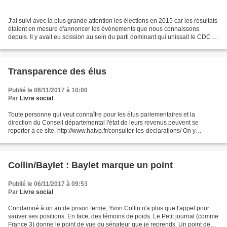
J'ai suivi avec la plus grande attention les élections en 2015 car les résultats
étaient en mesure d'annoncer les événements que nous connaissons
depuis. Il y avait eu scission au sein du parti dominant qui unissait le CDC et
l'UDC. Ce dernier parti s'est...
Transparence des élus
Publié le 06/11/2017 à 10:00
Par
Livre social
Toute personne qui veut connaître pour les élus parlementaires et la
direction du Conseil départemental l'état de leurs revenus peuvent se
reporter à ce site. http://www.hatvp.fr/consulter-les-declarations/ On y
apprend ce qu'est une retraite agricole...
Collin/Baylet : Baylet marque un point
Publié le 06/11/2017 à 09:53
Par
Livre social
Condamné à un an de prison ferme, Yvon Collin n'a plus que l'appel pour
sauver ses positions. En face, des témoins de poids. Le Petit journal (comme
France 3) donne le point de vue du sénateur que je reprends. Un point de