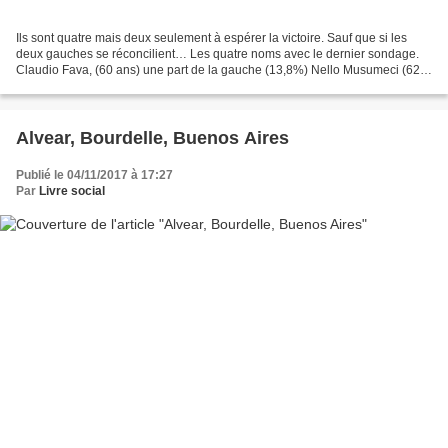
Ils sont quatre mais deux seulement à espérer la victoire. Sauf que si les
deux gauches se réconcilient… Les quatre noms avec le dernier sondage.
Claudio Fava, (60 ans) une part de la gauche (13,8%) Nello Musumeci (62
ans) la droite + l'extrême-droite...
Alvear, Bourdelle, Buenos Aires
Publié le 04/11/2017 à 17:27
Par
Livre social