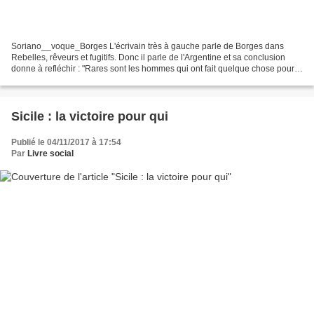
Soriano__voque_Borges L'écrivain très à gauche parle de Borges dans
Rebelles, rêveurs et fugitifs. Donc il parle de l'Argentine et sa conclusion
donne à refléchir : "Rares sont les hommes qui ont fait quelque chose pour
ce pays et qui ont pu ou voulu...
Sicile : la victoire pour qui
Publié le 04/11/2017 à 17:54
Par
Livre social