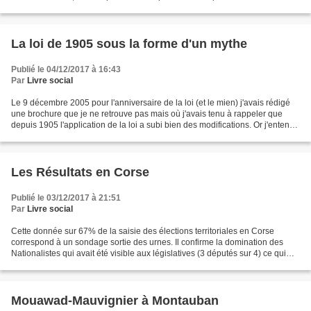
né à Lima en 1984, figure...
La loi de 1905 sous la forme d'un mythe
Publié le 04/12/2017 à 16:43
Par
Livre social
Le 9 décembre 2005 pour l'anniversaire de la loi (et le mien) j'avais rédigé
une brochure que je ne retrouve pas mais où j'avais tenu à rappeler que
depuis 1905 l'application de la loi a subi bien des modifications. Or j'entends
encore hier soir Benoît...
Les Résultats en Corse
Publié le 03/12/2017 à 21:51
Par
Livre social
Cette donnée sur 67% de la saisie des élections territoriales en Corse
correspond à un sondage sortie des urnes. Il confirme la domination des
Nationalistes qui avait été visible aux législatives (3 députés sur 4) ce qui
élimine le FN quand on compare...
Mouawad-Mauvignier à Montauban