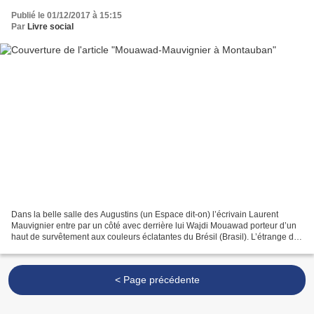
Publié le 01/12/2017 à 15:15
Par
Livre social
Dans la belle salle des Augustins (un Espace dit-on) l’écrivain Laurent
Mauvignier entre par un côté avec derrière lui Wajdi Mouawad porteur d’un
haut de survêtement aux couleurs éclatantes du Brésil (Brasil). L’étrange de
la vie fait que je ne connais...
< Page précédente