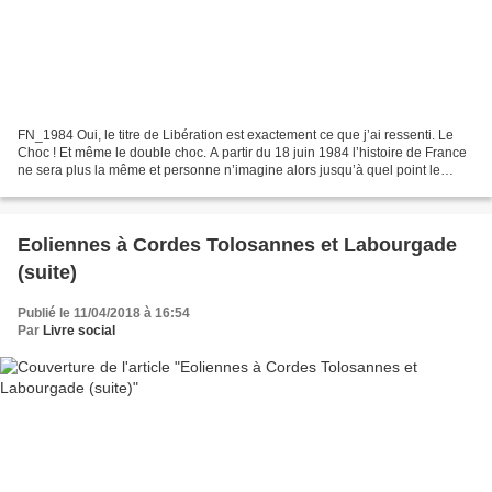
FN_1984 Oui, le titre de Libération est exactement ce que j’ai ressenti. Le
Choc ! Et même le double choc. A partir du 18 juin 1984 l’histoire de France
ne sera plus la même et personne n’imagine alors jusqu’à quel point le
paysage va changer ! L’Humanité...
Eoliennes à Cordes Tolosannes et Labourgade
(suite)
Publié le 11/04/2018 à 16:54
Par
Livre social