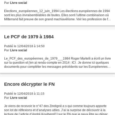
Par
Livre social
Elections_européennes_12_juin_1994 Les élections européennes de 1994
sont les plus invraisemblables de toutes. Elles sont l’ultime combinaison où
Mitterrand fait preuve de son grand machiavélisme. Voir les profession de foi
et autres docuements avec le...
Le PCF de 1979 à 1984
Publié le 12/04/2018 à 14:50
Par
Livre social
Le_PCF_des_européennes_de_1979___1984 Roger Martelli a écrit un livre
sur la question et j'en ai rendu-compte en 2014 : ICI . Je donne ici quelques
documents pour compléter les messages précédents sur les Européennes.
Une façon de rappeler comme les messages...
Encore décrypter le FN
Publié le 12/04/2018 à 11:15
Par
Livre social
Je viens de recevoir le n°47 des Zindigné.e.s qui comme toujours apporte
son lot de réflexions et d’analyses utiles. J’ai la surprise de découvrir à la
lecture de l’article d’André Koulberg[1] sur le FN que je peux être au départ