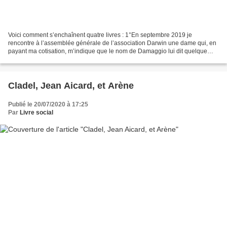
Voici comment s’enchaînent quatre livres : 1°En septembre 2019 je
rencontre à l’assemblée générale de l’association Darwin une dame qui, en
payant ma cotisation, m’indique que le nom de Damaggio lui dit quelque
chose en lien avec Marcel Maurières. Ex-épouse...
Cladel, Jean Aicard, et Arène
Publié le 20/07/2020 à 17:25
Par
Livre social