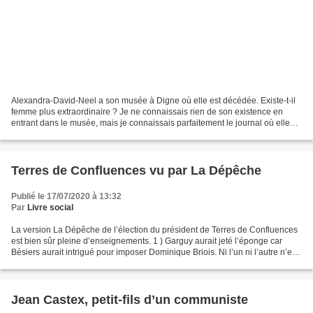
Alexandra-David-Neel a son musée à Digne où elle est décédée. Existe-t-il
femme plus extraordinaire ? Je ne connaissais rien de son existence en
entrant dans le musée, mais je connaissais parfaitement le journal où elle
participa parmi ses multiples activités....
Terres de Confluences vu par La Dépêche
Publié le 17/07/2020 à 13:32
Par
Livre social
La version La Dépêche de l’élection du président de Terres de Confluences
est bien sûr pleine d’enseignements. 1 ) Garguy aurait jeté l’éponge car
Bésiers aurait intrigué pour imposer Dominique Briois. Ni l’un ni l’autre n’est
rancunier puisque Garguy...
Jean Castex, petit-fils d’un communiste