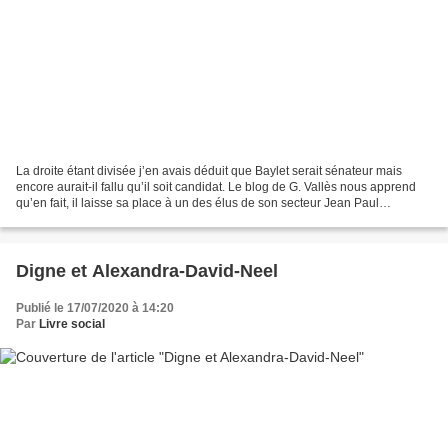
La droite étant divisée j’en avais déduit que Baylet serait sénateur mais
encore aurait-il fallu qu’il soit candidat. Le blog de G. Vallès nous apprend
qu’en fait, il laisse sa place à un des élus de son secteur Jean Paul
Terrenne, maire de Donzac, désigné...
Digne et Alexandra-David-Neel
Publié le 17/07/2020 à 14:20
Par
Livre social