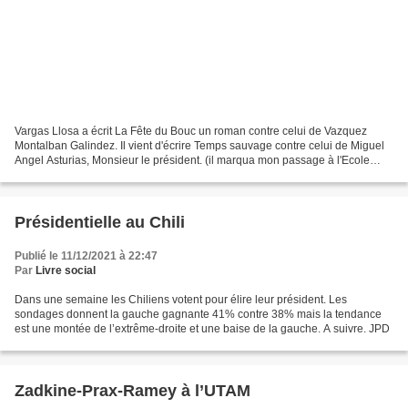
Vargas Llosa a écrit La Fête du Bouc un roman contre celui de Vazquez
Montalban Galindez. Il vient d'écrire Temps sauvage contre celui de Miguel
Angel Asturias, Monsieur le président. (il marqua mon passage à l'Ecole
normale en cours d'espagnol, merci...
Présidentielle au Chili
Publié le 11/12/2021 à 22:47
Par
Livre social
Dans une semaine les Chiliens votent pour élire leur président. Les
sondages donnent la gauche gagnante 41% contre 38% mais la tendance
est une montée de l’extrême-droite et une baise de la gauche. A suivre. JPD
Zadkine-Prax-Ramey à l’UTAM