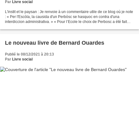
Par
Livre social
L'instit et le paysan : Je renvoie à un commentaire utile de ce blog où je note
: « Per l'Escòla, la causida d'un Perbòsc se hasquoc en contra d'una
interdiccion administrativa. » « Pour l’Ecole le choix de Perbosc a été fait
contre une interdiction administrative....
Le nouveau livre de Bernard Ouardes
Publié le 08/12/2021 à 20:13
Par
Livre social