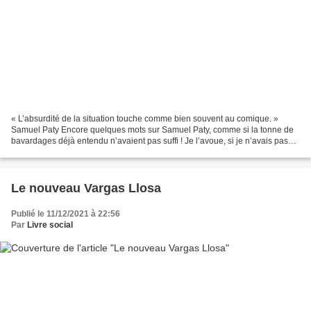
« L’absurdité de la situation touche comme bien souvent au comique. »
Samuel Paty Encore quelques mots sur Samuel Paty, comme si la tonne de
bavardages déjà entendu n’avaient pas suffi ! Je l’avoue, si je n’avais pas
entendu David Di Nota évoquer son...
Le nouveau Vargas Llosa
Publié le 11/12/2021 à 22:56
Par
Livre social