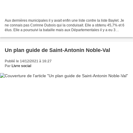
Aux dernières municipales il y avait enfin une liste contre la liste Baylet. Je
ne connais pas Corinne Dubois qui la conduisait. Elle a obtenu 45,7% et 6
élus. Elle a poursuivi la bataille mais aux Départementales il y a eu 3
binômes et elle a été devancée...
Un plan guide de Saint-Antonin Noble-Val
Publié le 14/12/2021 à 16:27
Par
Livre social