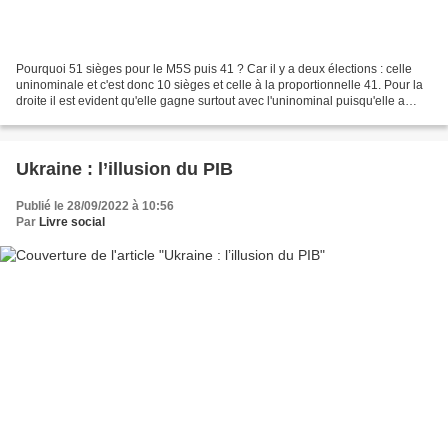
Pourquoi 51 sièges pour le M5S puis 41 ? Car il y a deux élections : celle
uninominale et c'est donc 10 sièges et celle à la proportionnelle 41. Pour la
droite il est evident qu'elle gagne surtout avec l'uninominal puisqu'elle a
gagné 122 sièges sur les...
Ukraine : l’illusion du PIB
Publié le 28/09/2022 à 10:56
Par
Livre social