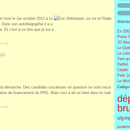
et mort le 1er octobre 2012 à Lo
Article
. Dans son autobiographie il a u
e. Et c'est à ce titre que je sui a
En 2002
Pierre 
JO Mas
en [
#
]
Le Québ
La colo
Tant qu
Delthil,
Cladel,
Petit J
Le décè
Catégo
que la démarche. Des candidats socialistes en question se sont inscri
iation de financement du PRG. Mais ceci a dû se faire dans le cadr
dé
br
en [
#
]
olym
podem