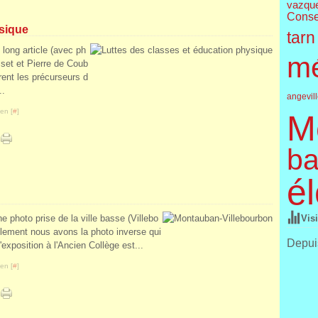
vazqu
Conse
ysique
tarn
 long article (avec ph
m
sset et Pierre de Coub
ent les précurseurs d
..
angevil
en [
#
]
M
ba
él
 photo prise de la ville basse (Villebo
Vis
llement nous avons la photo inverse qui
Depuis
exposition à l'Ancien Collège est...
en [
#
]