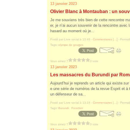
13 janvier 2023
Olivier Blanc à Montauban : un souv
Je me souviens très bien de cette rencontre ma
er, je n’ai aucun souvenir de la rencontre avec 
hasard au moment où je...
Posté par Livre social à 13:46 -
Commentaires [
…
]
- Permali
Tags:
olympe de gouges
Vous aimez ?
0 vote
13 janvier 2023
Les massacres du Burundi par Rom
Aujourd’hui je reprends un article qui existe su
e une série de numéros de la revue Esprit et à t
un défenseur de sa...
Posté par Livre social à 13:18 -
Commentaires [
…
]
- Permali
Tags:
Burundi
,
Forscher
Vous aimez ?
0 vote