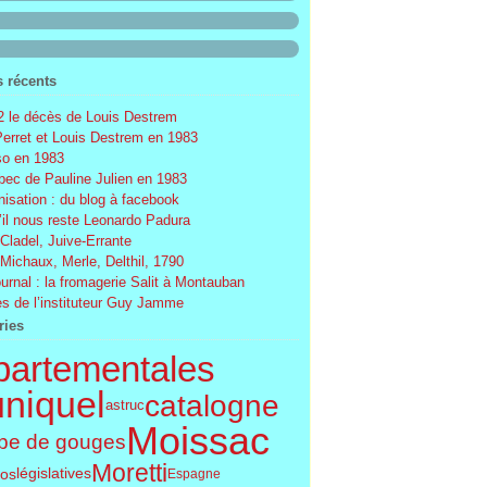
s récents
 le décès de Louis Destrem
Perret et Louis Destrem en 1983
o en 1983
ec de Pauline Julien en 1983
nisation : du blog à facebook
’il nous reste Leonardo Padura
 Cladel, Juive-Errante
 Michaux, Merle, Delthil, 1790
ournal : la fromagerie Salit à Montauban
s de l’instituteur Guy Jamme
ries
partementales
uniquel
catalogne
astruc
Moissac
pe de gouges
Moretti
législatives
os
Espagne