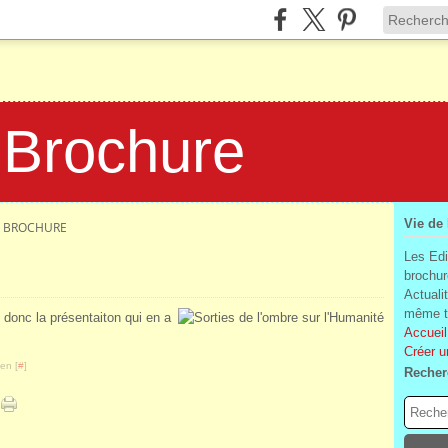
 Brochure
Vie de
LA BROCHURE
Les Edi
brochur
Actuali
même te
s donc la présentaiton qui en a
Accueil
Créer u
en [
#
]
Recher