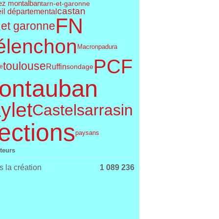
ez montalban
tarn-et-garonne
castan
il départemental
FN
 et garonne
élenchon
Macron
padura
PCF
toulouse
Ruffin
sondage
le
ontauban
ylet
Castelsarrasin
ections
paysans
iteurs
 la création
1 089 236