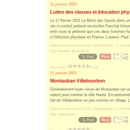
11 janvier 2023
Luttes des classes et éducation ph
Le 17 février 1931 Le Miroir des Sports dans un
oto ci-contre) prétend réconcilier Paschal Grou
ertin sous le prétexte que ces deux hommes fur
e l’éduction physique en France. L'auteur, Paul.
Posté par Livre social à 16:38 -
Commentaires [
…
]
- Permali
Tags:
Grouset
,
de Coubertin
Vous aimez ?
0 vote
11 janvier 2023
Montauban-Villebourbon
Généralement toute vision de Montauban est une
urbon) pour montrer la ville Haute. Exceptionne
fait de Villebourbon un peu comme un village. L'
Posté par Livre social à 14:43 -
Commentaires [
…
]
- Permali
Tags:
Villebourbon