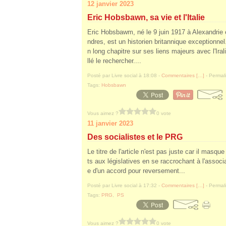
12 janvier 2023
Eric Hobsbawn, sa vie et l'Italie
Eric Hobsbawm, né le 9 juin 1917 à Alexandrie 
ndres, est un historien britannique exceptionnel
n long chapitre sur ses liens majeurs avec l'Irali
llé le rechercher....
Posté par Livre social à 18:08 -
Commentaires [
…
]
- Permali
Tags:
Hobsbawn
Vous aimez ?
0 vote
11 janvier 2023
Des socialistes et le PRG
Le titre de l'article n'est pas juste car il mas
ts aux législatives en se raccrochant à l'assoc
e d'un accord pour reversement...
Posté par Livre social à 17:32 -
Commentaires [
…
]
- Permali
Tags:
PRG
,
PS
Vous aimez ?
0 vote