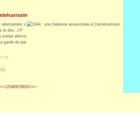
stelsarrasin
s allemandes s
ns le dos. J-P
 soldat allema
la garde du par
en [
#
]
<
<
1
2
3
4
5
6
7
8
9
10
>
>>
il Canalblog
Top articles
Contact
Signaler un abus
C.G.U.
Cookies et donné