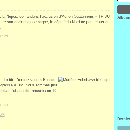
Janv
Févr
Mar
Avri
Janv
Févr
Mar
Janv
Févr
e la Nupes, demandons l’exclusion d’Adrien Quatennens » TRIBU
Albums
Janv
re son ancienne compagne, le député du Nord ne peut rester au
.
en [
#
]
le. Le titre "rendez-vous à Buenos-
iographie d'Eric. Nous sommes just
clate l'affaire des missiles en 19
en [
#
]
Dernie