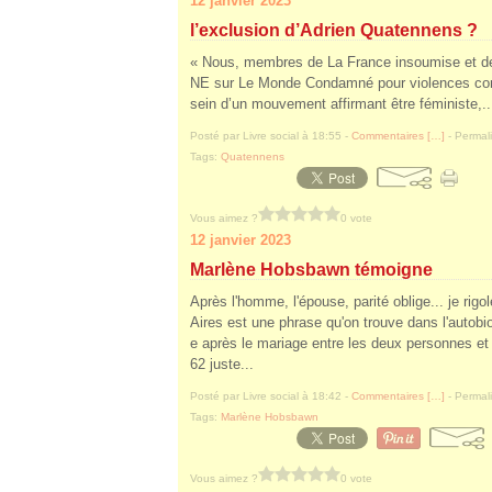
12 janvier 2023
l’exclusion d’Adrien Quatennens ?
« Nous, membres de La France insoumise et d
NE sur Le Monde Condamné pour violences cont
sein d’un mouvement affirmant être féministe,..
Posté par Livre social à 18:55 -
Commentaires [
…
]
- Permali
Tags:
Quatennens
Vous aimez ?
0 vote
12 janvier 2023
Marlène Hobsbawn témoigne
Après l'homme, l'épouse, parité oblige... je rigo
Aires est une phrase qu'on trouve dans l'autob
e après le mariage entre les deux personnes et é
62 juste...
Posté par Livre social à 18:42 -
Commentaires [
…
]
- Permali
Tags:
Marlène Hobsbawn
Vous aimez ?
0 vote