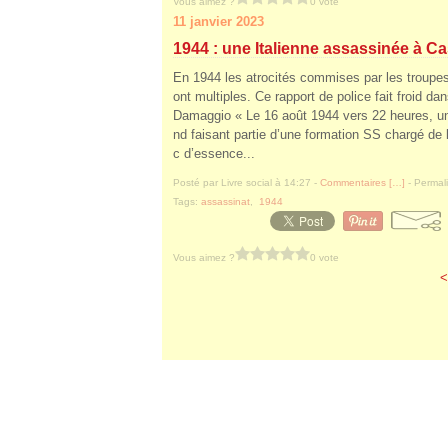
Vous aimez ?
0 vote
11 janvier 2023
1944 : une Italienne assassinée à Ca
En 1944 les atrocités commises par les troupe
ont multiples. Ce rapport de police fait froid da
Damaggio « Le 16 août 1944 vers 22 heures, un
nd faisant partie d’une formation SS chargé de 
c d’essence...
Posté par Livre social à 14:27 -
Commentaires [
…
]
- Permali
Tags:
assassinat
,
1944
Vous aimez ?
0 vote
<
Voir le profil de
Livre social
sur le porta