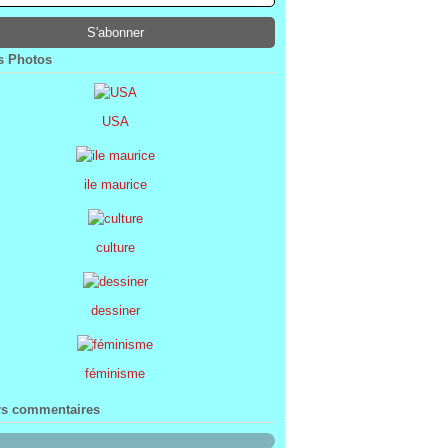
ier
ier
s
l
(1)
(74)
(34)
(47)
ier
ier
s
(8)
(45)
(52)
ier
ier
(7)
(68)
 Photos
ier
(2)
USA
ile maurice
culture
dessiner
féminisme
rs commentaires