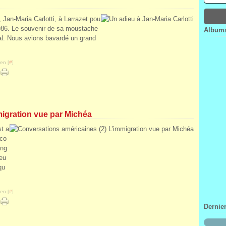
Janv
Févr
Mar
Avri
Janv
Févr
Mar
, Jan-Maria Carlotti, à Larrazet pou
Janv
Févr
1986. Le souvenir de sa moustache
Albums
Janv
al. Nous avions bavardé un grand
en [
#
]
migration vue par Michéa
t a
 co
ing
peu
qu
en [
#
]
Dernie