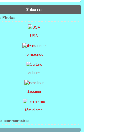
ier
ier
s
l
(1)
(74)
(34)
(47)
ier
ier
s
(8)
(45)
(52)
ier
ier
(7)
(68)
 Photos
ier
(2)
USA
ile maurice
culture
dessiner
féminisme
rs commentaires