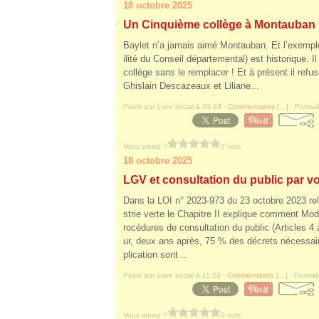
18 octobre 2025
Un Cinquième collège à Montauban
Baylet n’a jamais aimé Montauban. Et l’exempl
ilité du Conseil départemental) est historique. Il
collège sans le remplacer ! Et à présent il refu
Ghislain Descazeaux et Liliane...
Posté par Livre social à 20:33 -
Commentaires [
…
]
- Permali
Vous aimez ?
0 vote
18 octobre 2025
LGV et consultation du public par vo
Dans la LOI n° 2023-973 du 23 octobre 2023 rela
strie verte le Chapitre II explique comment Mod
rocédures de consultation du public (Articles 4 à
ur, deux ans après, 75 % des décrets nécessai
plication sont...
Posté par Livre social à 11:23 -
Commentaires [
…
]
- Permali
Vous aimez ?
0 vote