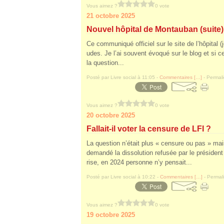
Vous aimez ?
0 vote
21 octobre 2025
Nouvel hôpital de Montauban (suite)
Ce communiqué officiel sur le site de l’hôpital (je
udes. Je l’ai souvent évoqué sur le blog et si cet
la question...
Posté par Livre social à 11:05 -
Commentaires [
…
]
- Permali
Vous aimez ?
0 vote
20 octobre 2025
Fallait-il voter la censure de LFI ?
La question n’était plus « censure ou pas » ma
demandé la dissolution refusée par le président
rise, en 2024 personne n’y pensait...
Posté par Livre social à 10:22 -
Commentaires [
…
]
- Permali
Vous aimez ?
0 vote
19 octobre 2025