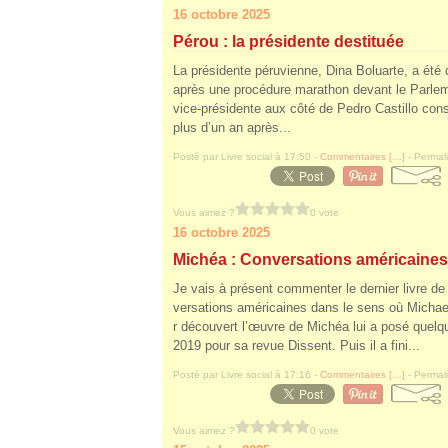
16 octobre 2025
Pérou : la présidente destituée
La présidente péruvienne, Dina Boluarte, a été 
après une procédure marathon devant le Parlemen
vice-présidente aux côté de Pedro Castillo co
plus d’un an après...
Posté par Livre social à 17:50 -
Commentaires [
…
]
- Permali
Vous aimez ?
0 vote
16 octobre 2025
Michéa : Conversations américaines 
Je vais à présent commenter le dernier livre de 
versations américaines dans le sens où Michae
r découvert l’œuvre de Michéa lui a posé quelq
2019 pour sa revue Dissent. Puis il a fini...
Posté par Livre social à 17:16 -
Commentaires [
…
]
- Permali
Vous aimez ?
0 vote