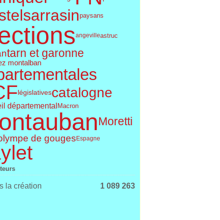
telsarrasin
paysans
ections
astruc
angeville
tarn et garonne
an
ez montalban
partementales
CF
catalogne
législatives
il départemental
Macron
ontauban
Moretti
olympe de gouges
Espagne
ylet
iteurs
 la création
1 089 263