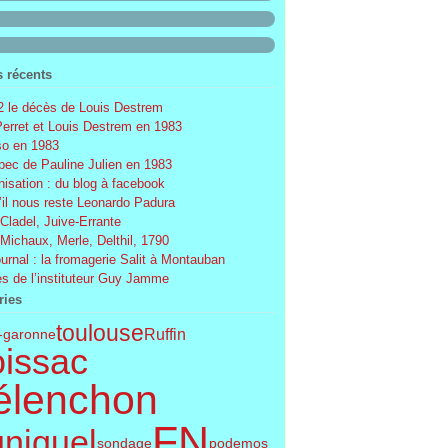
s récents
 le décès de Louis Destrem
Perret et Louis Destrem en 1983
o en 1983
ec de Pauline Julien en 1983
nisation : du blog à facebook
’il nous reste Leonardo Padura
 Cladel, Juive-Errante
 Michaux, Merle, Delthil, 1790
ournal : la fromagerie Salit à Montauban
s de l’instituteur Guy Jamme
ries
toulouse
Ruffin
t-garonne
issac
élenchon
FN
uniquel
sondage
podemos