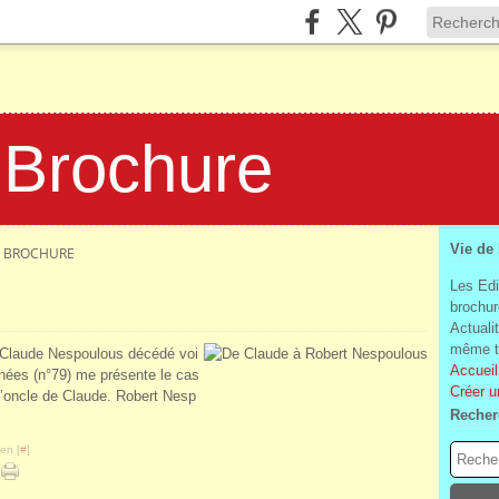
 Brochure
Vie de
LA BROCHURE
Les Edi
brochur
Actuali
même te
ue Claude Nespoulous décédé voi
Accueil
énées (n°79) me présente le cas
Créer u
 l’oncle de Claude. Robert Nesp
Recher
en [
#
]