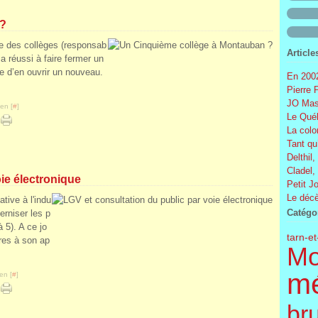
 ?
e des collèges (responsab
Article
 a réussi à faire fermer un
se d’en ouvrir un nouveau.
En 2002
Pierre 
JO Mas
en [
#
]
Le Québ
La colo
Tant qu
Delthil,
Cladel,
ie électronique
Petit J
Le décè
tive à l'indu
Catégo
erniser les p
 5). A ce jo
tarn-e
res à son ap
Mo
m
en [
#
]
br