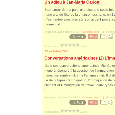
Un adieu à Jan-Maria Carlotti
Sauf erreur de ma part j'ai croisé une seule fois
r une grande fête de la chanson occitane, en 
m'est restée avec bien sûr son accent provenç
moment et...
Posté par Livre social à 17:04 -
Commentaires [
…
]
- Permali
Vous aimez ?
0 vote
19 octobre 2025
Conversations américaines (2) L’im
Dans ses conversations américaines Michéa es
mené à répondre à la question de l‘immigration
mme, me semble-t-il, il ne l’a jamais fait. Il dist
ue deux types d’immigration, l’immigration de 
plement et l’immigration de travail, deux types 
i...
Posté par Livre social à 16:33 -
Commentaires [
…
]
- Permali
Vous aimez ?
0 vote