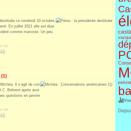
Cas
él
destituée ce vendredi 10 octobre,
t. En juillet 2021 elle est élue
cast
nsidéré comme marxiste. Un peu
vazqu
dé
en [
#
]
P
Conse
M
(1)
padura
Michéa. Il s’agit de con
ba
l C. Behrent après avoi
ues questions en janvier
Vis
en [
#
]
Depuis