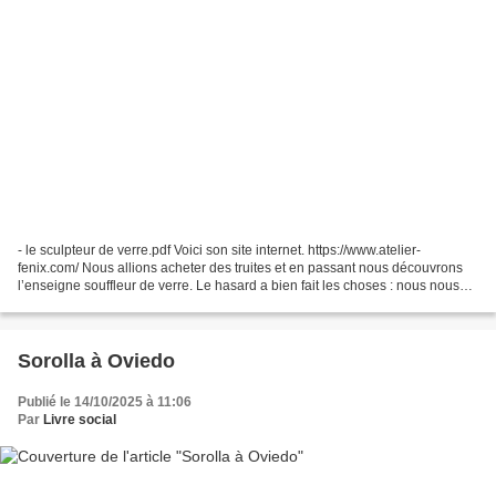
- le sculpteur de verre.pdf Voici son site internet. https://www.atelier-
fenix.com/ Nous allions acheter des truites et en passant nous découvrons
l’enseigne souffleur de verre. Le hasard a bien fait les choses : nous nous
sommes arrêtés, l’accueil est...
Sorolla à Oviedo
Publié le 14/10/2025 à 11:06
Par
Livre social