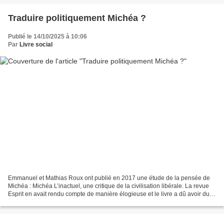
Traduire politiquement Michéa ?
Publié le 14/10/2025 à 10:06
Par
Livre social
Emmanuel et Mathias Roux ont publié en 2017 une étude de la pensée de
Michéa : Michéa L’inactuel, une critique de la civilisation libérale. La revue
Esprit en avait rendu compte de manière élogieuse et le livre a dû avoir du
succès puisqu’il est épuisé....