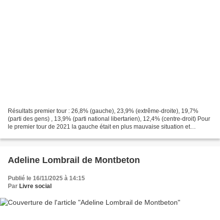
Résultats premier tour : 26,8% (gauche), 23,9% (extrême-droite), 19,7%
(parti des gens) , 13,9% (parti national libertarien), 12,4% (centre-droit) Pour
le premier tour de 2021 la gauche était en plus mauvaise situation et
pourtant elle a largement gagné...
Adeline Lombrail de Montbeton
Publié le 16/11/2025 à 14:15
Par
Livre social