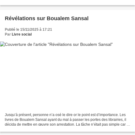
: les maths (ses deux...
Révélations sur Boualem Sansal
Publié le 15/11/2025 à 17:21
Par
Livre social
Jusqu’à présent, personne n’a osé le dire or le point est d’importance. Les
livres de Boualem Sansal ayant du mal à passer les portes des librairies, il
décida de mettre en œuvre son arrestation. La tâche n’était pas simple car le
pouvoir algérien, soucieux...