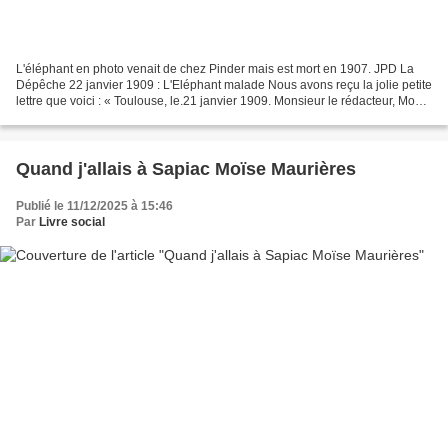
L'éléphant en photo venait de chez Pinder mais est mort en 1907. JPD La
Dépêche 22 janvier 1909 : L'Eléphant malade Nous avons reçu la jolie petite
lettre que voici : « Toulouse, le.21 janvier 1909. Monsieur le rédacteur, Mon
papa m'a amené dimanche dernier,...
Quand j'allais à Sapiac Moïse Maurières
Publié le 11/12/2025 à 15:46
Par
Livre social