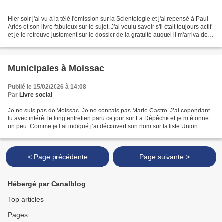
Hier soir j'ai vu à la télé l'émission sur la Scientologie et j'ai repensé à Paul
Ariès et son livre fabuleux sur le sujet. J'ai voulu savoir s'il était toujours actif
et je le retrouve justement sur le dossier de la gratuité auquel il m'arriva de
collaborer...
Municipales à Moissac
Publié le 15/02/2026 à 14:08
Par
Livre social
Je ne suis pas de Moissac. Je ne connais pas Marie Castro. J’ai cependant
lu avec intérêt le long entretien paru ce jour sur La Dépêche et je m’étonne
un peu. Comme je l’ai indiqué j’ai découvert son nom sur la liste Union
Citoyenne. J’apprends dans l’entretien...
< Page précédente
Page suivante >
Hébergé par Canalblog
Top articles
Pages