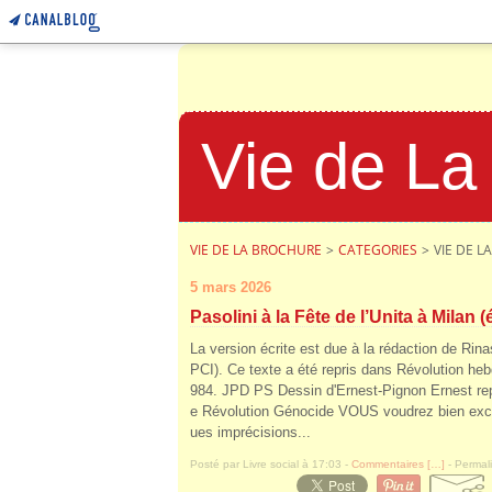
Vie de La
VIE DE LA BROCHURE
>
CATEGORIES
>
VIE DE 
5 mars 2026
Pasolini à la Fête de l’Unita à Milan (
La version écrite est due à la rédaction de Rin
PCI). Ce texte a été repris dans Révolution h
984. JPD PS Dessin d'Ernest-Pignon Ernest re
e Révolution Génocide VOUS voudrez bien ex
ues imprécisions...
Posté par Livre social à 17:03 -
Commentaires [
…
]
- Permali