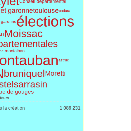
ylet
Conseil départemental
 et garonne
toulouse
padura
élections
t-garonne
Moissac
an
partementales
ez montalban
ontauban
astruc
N
bruniquel
Moretti
telsarrasin
pe de gouges
iteurs
 la création
1 089 231