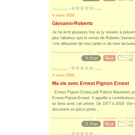
Vous aimez ?
0 vote
4 mars 2026
Giovanni-Roberto
Je l'ai écrit plusieurs fois et j'y reviens à prés
plus fabuleux que le roman de Roberto Saviano 
i me détourner de mon jardin ni de mes lectures.
Posté par Livre social à 18:01 -
Commentaires [
…
]
- Permali
Vous aimez ?
0 vote
4 mars 2026
Ma vie avec Ernest Pignon Ernest
- Ernest Pignon Ernest.pdf Patrick Maurières p
Ernest-Pignon-Ernest. Il appelle à contributions. 
es liens avec cet artiste. De 1977 à 2019. Voir
document en pièce jointe...
Posté par Livre social à 17:47 -
Commentaires [
…
]
- Permali
Vous aimez ?
0 vote