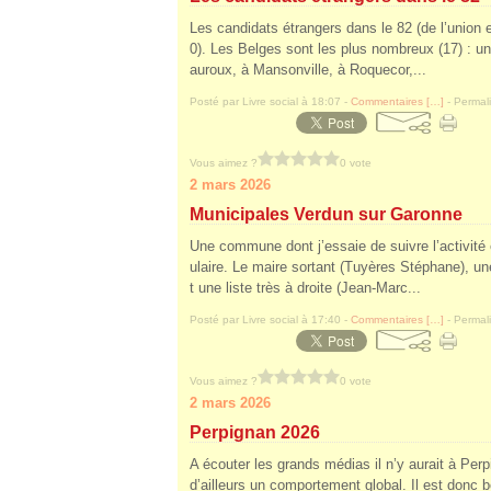
Les candidats étrangers dans le 82 (de l’union 
0). Les Belges sont les plus nombreux (17) : 
auroux, à Mansonville, à Roquecor,...
Posté par Livre social à 18:07 -
Commentaires [
…
]
- Permali
Vous aimez ?
0 vote
2 mars 2026
Municipales Verdun sur Garonne
Une commune dont j’essaie de suivre l’activit
ulaire. Le maire sortant (Tuyères Stéphane), un
t une liste très à droite (Jean-Marc...
Posté par Livre social à 17:40 -
Commentaires [
…
]
- Permali
Vous aimez ?
0 vote
2 mars 2026
Perpignan 2026
A écouter les grands médias il n’y aurait à Pe
d’ailleurs un comportement global. Il est donc bo