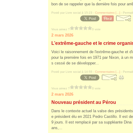
bon de se rappeler que la dernière fois pour arrê
Posté par Livre social à 15:23 -
Commentaires [
…
]
- Permali
Vous aimez ?
0 vote
2 mars 2026
L’extrême-gauche et le crime organi
Voici le raisonnement de l'extrême-gauche et d'
pour la première fois en 1971 par Nixon, à un mo
s cessé de se développer...
Posté par Livre social à 14:55 -
Commentaires [
…
]
- Permali
Vous aimez ?
0 vote
2 mars 2026
Nouveau président au Pérou
Dans le contexte actuel la valse des président
e président élu en 2021 Pedro Castillo. Il est d
9 jours. Il est remplacé par sa suppléante Dina
ans,...