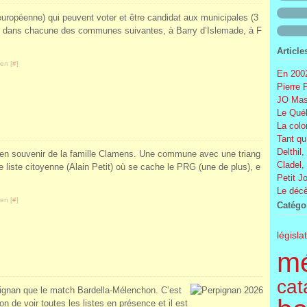
européenne) qui peuvent voter et être candidat aux municipales (3
un dans chacune des communes suivantes, à Barry d’Islemade, à F
Article
en [
#
]
En 2002
Pierre 
JO Mas
Le Québ
La colo
Tant qu
Delthil,
é en souvenir de la famille Clamens. Une commune avec une triang
Cladel,
e liste citoyenne (Alain Petit) où se cache le PRG (une de plus), e
Petit J
Le décè
en [
#
]
Catégo
législa
m
cat
rpignan que le match Bardella-Mélenchon. C’est
n de voir toutes les listes en présence et il est