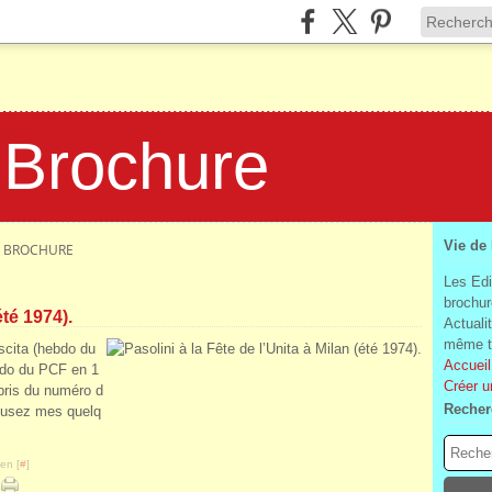
 Brochure
Vie de
LA BROCHURE
Les Edi
brochur
été 1974).
Actuali
même te
ascita (hebdo du
Accueil
ebdo du PCF en 1
Créer u
pris du numéro d
Recher
cusez mes quelq
en [
#
]