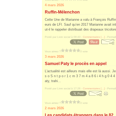
4 mars 2026
Ruffin-Mélenchon
Cette Une de Marianne a valu à François Ruffin
eurs de LFI. Sauf qu’en 2017 Marianne avait i
ut-il le rappeler distribuait des drapeaux tricolor
Posté par Livre social à 09:43 -
Commentaires [
…
]
- Permali
Vous aimez ?
0 vote
3 mars 2026
Samuel Paty le procès en appel
L'actualité est ailleurs mais elle est là aussi.
s o S n t p o r 1 c m 3 7 m 4 a 8 6 i 4 h g 0 4 4 i
aty, trahi...
Posté par Livre social à 17:26 -
Commentaires [
…
]
- Permali
Vous aimez ?
0 vote
2 mars 2026
Les candidats étrangers dans le 82