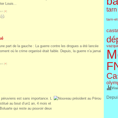
ba
ter Louis...
tarn
en [
#
]
tarn-e
cast
dé
sé
vazqu
une part de la gauche : La guerre contre les drogues a été lancée
M
ment où le crime organisé était faible. Depuis, la guerre n’a jamai
F
en [
#
]
Cas
olym
Vis
Depuis
s péruviens est sans importance. L
estitué au bout d’un1 an, 4 mois et
 Boluarte qui reste au pouvoir deux