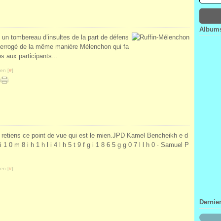
Janv
Févr
Mar
Avri
Janv
Févr
Mar
Janv
Févr
Albums
Janv
 un tombereau d’insultes de la part de défens
nterrogé de la même manière Mélenchon qui fa
es aux participants...
en [
#
]
 Je retiens ce point de vue qui est le mien.JPD Kamel Bencheikh e d
 1 0 m 8 i h 1 h l i 4 l h 5 t 9 f g i 1 8 6 5 g g 0 7 l l h 0 · Samuel P
en [
#
]
Dernie