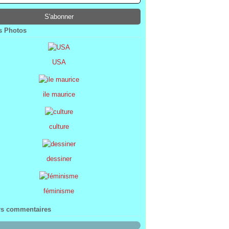
ier
ier
s
l
(1)
(74)
(34)
(47)
ier
ier
s
(8)
(45)
(52)
ier
ier
(7)
(68)
 Photos
ier
(2)
USA
ile maurice
culture
dessiner
féminisme
rs commentaires