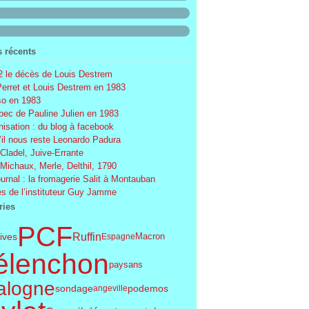
s récents
 le décès de Louis Destrem
Perret et Louis Destrem en 1983
o en 1983
ec de Pauline Julien en 1983
nisation : du blog à facebook
’il nous reste Leonardo Padura
 Cladel, Juive-Errante
 Michaux, Merle, Delthil, 1790
ournal : la fromagerie Salit à Montauban
s de l’instituteur Guy Jamme
ries
PCF
Ruffin
tives
Espagne
Macron
élenchon
paysans
alogne
sondage
podemos
angeville