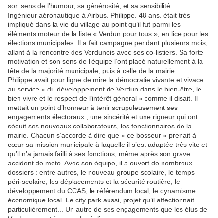
son sens de l’humour, sa générosité, et sa sensibilité.
Ingénieur aéronautique à Airbus, Philippe, 48 ans, était très
impliqué dans la vie du village au point qu’il fut parmi les
éléments moteur de la liste « Verdun pour tous », en lice pour les
élections municipales. Il a fait campagne pendant plusieurs mois,
allant à la rencontre des Verdunois avec ses co-listiers. Sa forte
motivation et son sens de l’équipe l’ont placé naturellement à la
tête de la majorité municipale, puis à celle de la mairie.
Philippe avait pour ligne de mire la démocratie vivante et vivace
au service « du développement de Verdun dans le bien-être, le
bien vivre et le respect de l’intérêt général » comme il disait. Il
mettait un point d’honneur à tenir scrupuleusement ses
engagements électoraux ; une sincérité et une rigueur qui ont
séduit ses nouveaux collaborateurs, les fonctionnaires de la
mairie. Chacun s’accorde à dire que « ce bosseur » prenait à
cœur sa mission municipale à laquelle il s’est adaptée très vite et
qu’il n’a jamais failli à ses fonctions, même après son grave
accident de moto. Avec son équipe, il a ouvert de nombreux
dossiers : entre autres, le nouveau groupe scolaire, le temps
péri-scolaire, les déplacements et la sécurité routière, le
développement du CCAS, le référendum local, le dynamisme
économique local. Le city park aussi, projet qu’il affectionnait
particulièrement... Un autre de ses engagements que les élus de