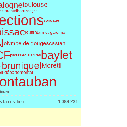
alogne
toulouse
ez montalban
Espagne
ections
sondage
issac
Ruffin
tarn-et-garonne
N
olympe de gouges
castan
baylet
CF
législatives
padura
bruniquel
Moretti
le
il départemental
ontauban
iteurs
 la création
1 089 231