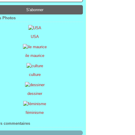
ier
ier
s
l
(1)
(74)
(34)
(47)
ier
ier
s
(8)
(45)
(52)
ier
ier
(7)
(68)
 Photos
ier
(2)
USA
ile maurice
culture
dessiner
féminisme
rs commentaires