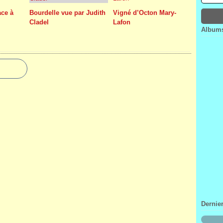
Janv
Févr
Mar
Avri
ace à
Bourdelle vue par Judith
Vigné d’Octon Mary-
Janv
Févr
Mar
Cladel
Lafon
Janv
Févr
Albums
Janv
Dernie