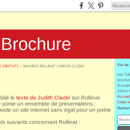
 Brochure
Vie de
ÈS GRATUITS
>
MAURICE ROLLINAT L'AMI DE CLADEL
Les Edi
brochur
Actuali
même te
Accueil
blié le
texte de Judith Clade
l sur Rollinat.
Créer u
e jointe un ensemble de présentations :
Recher
existe un site internet sans égal pour un poète
s suivants concernant Rollinat :