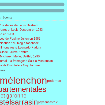
s récents
 le décès de Louis Destrem
Perret et Louis Destrem en 1983
o en 1983
ec de Pauline Julien en 1983
nisation : du blog à facebook
’il nous reste Leonardo Padura
 Cladel, Juive-Errante
 Michaux, Merle, Delthil, 1790
ournal : la fromagerie Salit à Montauban
s de l’instituteur Guy Jamme
ries
mélenchon
podemos
partementales
 et garonne
telsarrasin
paysans
astruc