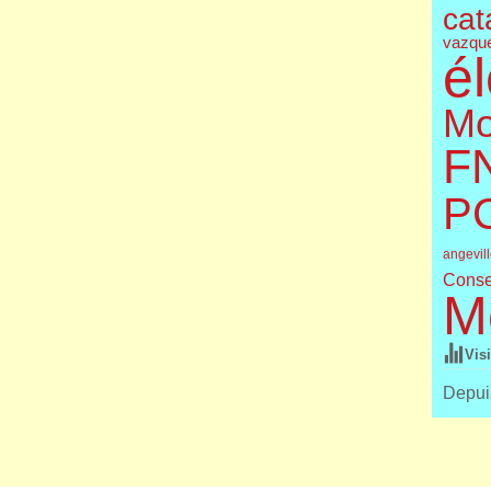
cat
vazqu
él
Mo
F
P
angevil
Conse
M
Vis
Depuis