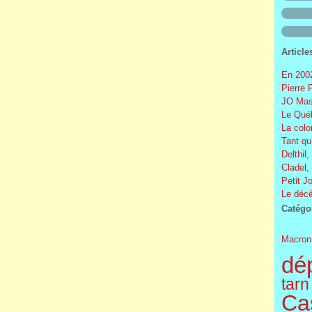
Article
En 2002
Pierre 
JO Mas
Le Québ
La colo
Tant qu
Delthil,
Cladel,
Petit J
Le décè
Catégo
Macron
dé
tarn
Cas