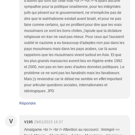
d'autres qui sont sur cette liste.<br /> <br /> N'ayant aucune
sympathie pour la politique israélienne, pour les intégristes
juifs qui pèsent sur le gouvernement, ne m'empêche pas de
dire que le wahhabisme existait avant Israël, et pour ne pas
faire comme certains, qui en profitent pour dire que les vrais
musulmans ce sont les bons chiites, j'ajoute que la dictature
religieuse en Iran ne vaut pas mieux. Pour ceux qui l'auraient
oublié le nazisme a eu beaucoup d'adeptes non pas dans les
pays musulmans mais dans les pays arabes, car là aussi
rappelons que les musulmans vivent surtout en Asie. Et que
les plus grands massacres eurent lieu en Algérie entre 1992
et 2000, non pas en lien avec d'autres données politiques. Le
problème ce ne sont pas les fanatisés mais les fanatiseurs.
Mais j'y reviendrai car le débat me semble en effet important
pour articuler questions sociales, internationales et
idéologiques. JPD
Répondre
V
V195
29/01/2015 16:37
Amalgame <br /> <br /> Attention au raccourci : Immigré ==