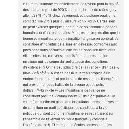
culture musulmane essentiellement. Le revenu pour la moitié
des habitants y est de 920 € par mois, le taux de chômage y
atteint 23 % (45 % chez les jeunes), et à diplôme égal, on en
comptabilise 2 fois plus qu'ailleurs.<br /> <br /> Certes, rien
ne peut excuser quelque tuerie que ce soit commise par des
humains sur d'autres humains. Mais, est-ce trop de dire que la
jeunesse musulmane, de nationalité française en général, est
constituée d'individus délaissés en détresse, confrontés aux
pires conditions sociales et culturelles, sans lien avec leurs
élites, elles, fort cultivées, soumis à une représentation
mystique qui les coupe du réel à cause des conditions
d'existence...? On ne peut plus dire de la France « d'en bas »,
mais « d'à côté ». N'est-ce pas là le terreau propice à un
endoctrinement radical par le biais de ressources financières
qui proviennent des trafics de la drogue et des pétro-
dollars... ?<br /> <br /> Les musulmans de France ne
constituent pas une « communauté » : ils n’ont jamais eu la
volonté de mettre en place des institutions représentatives, ni
de constituer un parti spécifique, les candidats à la vie
politique qui sont d’origine musulmane se répartissent sur
l’ensemble de l'éventail politique français (y compris à
l’extrême droite !). Et le réseau d’écoles confessionnelles