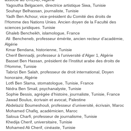
Yagoutha Belgacem, directrice artistique Siwa, Tunisie
Souhayr Belhassan, journaliste, Tunisie
Yadh Ben Achour, vice-président du Comité des droits de
l'Homme des Nations Unies. Ancien doyen de la Faculté des
sciences juridiques. Tunisie
Ghaleb Bencheikh, islamologue, France
Ali Bencheneb, professeur émérite, ancien recteur d’académie,
Algérie
Kmar Bendana, historienne, Tunisie
Cherif Bennadji, professeur à l'université d’Alger 1, Algérie
Basset Ben Hassan, président de l’Institut arabe des droits de
l’Homme, Tunisie
Tabrizi Ben Salah, professeur de droit international, Doyen
honoraire, Algérie
Lotfi Ben Slama, stomatologue, Tunisie, France
Nédra Ben Smail, psychanalyste, Tunisie
Sophie Bessis, agrégée d’histoire, journaliste, Tunisie, France
Jawad Boulus, écrivain et avocat, Palestine
Abdelaziz Boumeshouli, professeur d’université, écrivain, Maroc
Mohamed Chafiq, académicien, Maroc
Saloua Charfi, professeur de journalisme, Tunisie
Khedija Cherif, universitaire, Tunisie
Mohamed Ali Cherif, cinéaste, Tunisie