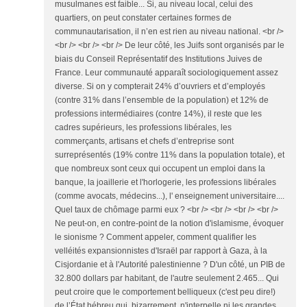
musulmanes est faible... Si, au niveau local, celui des
quartiers, on peut constater certaines formes de
communautarisation, il n’en est rien au niveau national. <br />
<br /> <br /> <br /> De leur côté, les Juifs sont organisés par le
biais du Conseil Représentatif des Institutions Juives de
France. Leur communauté apparaît sociologiquement assez
diverse. Si on y compterait 24% d’ouvriers et d’employés
(contre 31% dans l’ensemble de la population) et 12% de
professions intermédiaires (contre 14%), il reste que les
cadres supérieurs, les professions libérales, les
commerçants, artisans et chefs d’entreprise sont
surreprésentés (19% contre 11% dans la population totale), et
que nombreux sont ceux qui occupent un emploi dans la
banque, la joaillerie et l'horlogerie, les professions libérales
(comme avocats, médecins...), l' enseignement universitaire....
Quel taux de chômage parmi eux ? <br /> <br /> <br /> <br />
Ne peut-on, en contre-point de la notion d'islamisme, évoquer
le sionisme ? Comment appeler, comment qualifier les
velléités expansionnistes d'Israël par rapport à Gaza, à la
Cisjordanie et à l'Autorité palestinienne ? D'un côté, un PIB de
32.800 dollars par habitant, de l'autre seulement 2.465... Qui
peut croire que le comportement belliqueux (c'est peu dire!)
de l’État hébreu qui, bizarrement, n'interpelle ni les grandes