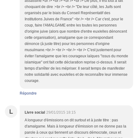
assassine.<br /> <br /> <br /> <br /> De plus, il est tout à fait
choquant de dire :<br /> <br /> "De leur côté, les Juifs sont
organisés par le biais du Conseil Représentatif des
Institutions Juives de France" <br /> <br /> Car c'est, pour le
coup, faire l'AMALGAME entre les toutes les personnes
d'origine juive (alors que nombre d'entre eux/elles dénoncent
cette organisation), amalgame que ce correspondant
dénonce (à juste titre) pour les personnes d'origine
musulmane.<br /> <br /> <br /> <br /> C'est justement pour
éviter l'amalgame que les courageux laïques "issus du monde
islamique" ont fait cette déclaration reprise ci-dessus. Il serait
temps d'arrêter de les mépriser. Il serait temps de manifester
notre solidarité avec eux/elles et de reconnaître leur immense
courage.
Répondre
L
Livre social
29/01/2015 18:15
A longueur d'émissions on dit surtout et à juste titre : pas
d'amalgame. Mais à longueur d'émission on ne donne pas la
parole à ceux qui tiennent un discours démocrate, ceux et