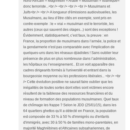
Nord-Africain = Maghrébin = Arabe = Musulman = Islamique=
donc terroriste...<br /> <br /> <br /> <br /> Musulmans et
Juifs<br /> <br /> A longueur d'émissions audiovisuelles, les
Musulmans, au lieu d’être cités en exemple, sont pris en
contre-exemple : le « vrai » musulman est le terroriste, les
autres (ceux qui sauvent des otages...) sont des exceptions !
Évidemment, statistiquement, c’est faux, la preuve : en
France, la proportion de musulmans dans l’armée, la police et
la gendarmerie n'est pas comparable avec l'implication de
quelques-uns dans les réseaux djiadistes ! Sans oublier leur
présence de plus en plus nombreuse dans l’administration,
les hôpitaux ou l’enseignement... Et on voit apparaître des
cadres dirigeants formés à l'université et entrant dans la
bourgeoisie moyenne ou les professions libérales... <br /> <br
/> Cette évolution positive ne saurait faire oublier que les
inégalités de toutes sortes dont elles sont victimes encore
résultent de la faiblesse des ressources financières et du
niveau de formation des populations musulmanes. Quel taux
de chômage les frappe ? Selon le JDD (25/01/15), dans les
64 quartiers ghettos qu'il a détecté en France, la population
est composée de 33 % à 50 % d'immigrés ou d'enfants
d'immigrés, avec 30 à 50 % de familles mono-parentales, en
majorité Maghrébines et Africaines subsahariennes, de