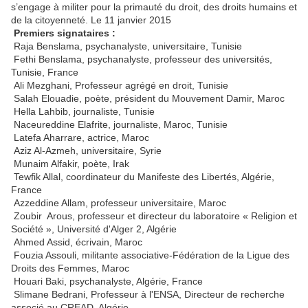
s’engage à militer pour la primauté du droit, des droits humains et
de la citoyenneté. Le 11 janvier 2015
Premiers signataires :
Raja Benslama, psychanalyste, universitaire, Tunisie
Fethi Benslama, psychanalyste, professeur des universités,
Tunisie, France
Ali Mezghani, Professeur agrégé en droit, Tunisie
Salah Elouadie, poète, président du Mouvement Damir, Maroc
Hella Lahbib, journaliste, Tunisie
Naceureddine Elafrite, journaliste, Maroc, Tunisie
Latefa Aharrare, actrice, Maroc
Aziz Al-Azmeh, universitaire, Syrie
Munaim Alfakir, poète, Irak
Tewfik Allal, coordinateur du Manifeste des Libertés, Algérie,
France
Azzeddine Allam, professeur universitaire, Maroc
Zoubir Arous, professeur et directeur du laboratoire « Religion et
Société », Université d'Alger 2, Algérie
Ahmed Assid, écrivain, Maroc
Fouzia Assouli, militante associative-Fédération de la Ligue des
Droits des Femmes, Maroc
Houari Baki, psychanalyste, Algérie, France
Slimane Bedrani, Professeur à l'ENSA, Directeur de recherche
associé au CREAD, Algérie