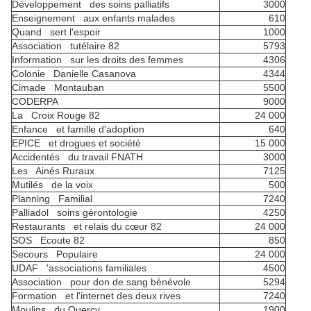
Développement des soins palliatifs
3000
Enseignement aux enfants malades
610
Quand sert l'espoir
1000
Association tutélaire 82
5793
Information sur les droits des femmes
4306
Colonie Danielle Casanova
4344
Cimade Montauban
5500
CODERPA
9000
La Croix Rouge 82
24 000
Enfance et famille d'adoption
640
EPICE et drogues et société
15 000
Accidentés du travail FNATH
3000
Les Ainés Ruraux
7125
Mutilés de la voix
500
Planning Familial
7240
Palliadol soins gérontologie
4250
Restaurants et relais du cœur 82
24 000
SOS Ecoute 82
850
Secours Populaire
24 000
UDAF 'associations familiales
4500
Association pour don de sang bénévole
5294
Formation et l'internet des deux rives
7240
Moulins du Quercy
1900