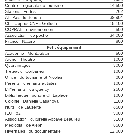
Centre régionale du tourisme
14 500
Stations vertes
762
Al Pais de Boneta
39 904
CLI auprès CNPE Golfech
15 100
COPRAE environnement
500
Association de pêche
34 000
France Nature
800
Petit équipement
Académie Montauban
500
Arene Théâtre
1000
Quercimages
3000
Treteaux Corbarieu
1000
Office du tourisme St Nicolas
800
Parents d'enfants autistes
1000
L'il"enfants du Quercy
2500
Bibliothèque sonore Cl. Laplace
1000
Colonie Danielle Casanova
1100
Nuits de Lauzerte
8500
IEO 82
9000
Association culturelle Abbaye Beaulieu
5100
Mediodia de Aleph
6500
Hivernales du documentaire
12 000