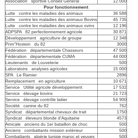
Association sportive Conseil Général
12 000
Pour fonctionnement
Lutte contre les maladies des animaux
36 588
Lutte contre les maladies des animaux Bovins
45 735
Lutte contre les maladies des animaux ovins
12 196
ADPSPA 82 perfectionnement agricole
30 871
Développement agriculture de groupe
12 348
Prim"Hostein du 82
3000
Fédération départementale Chasseurs
47 500
Fédération départementale CUMA
44 000
Lieutenants de Louveterie
500
Laboratoire analyses agricoles
15 000
SPA Le Ramier
2896
Remplacement en agriculture
10 671
Service Utilité agricole développement
17 532
Service élevage bovins
21 723
Service élevage contrôle laitier
54 900
Société canine du 82
762
Syndicat départemental chevaux de trait
1750
Syndicat éleveurs blonde d'Aquitaine
4573
Amicale anciens du 1er bataillon de choc
500
Anciens combattants mission extérieur
500
Combattants algérie tunisie maroc et veuves
500