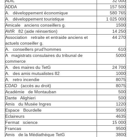
ADIL
32 000
ADDA
157 500
A. développement économique
580 765
A. développement touristique
1 025 000
Amicale anciens conseillers g.
1500
AVIR 82 (aide réinsertion)
14 250
Association retraite et entraide anciens et
44 270
actuels conseiller g.
A. conseillers prud'hommes
610
A magistrats consulaires du tribunal de
5000
commerce
A. des maires du TetG
24 700
A. des amis mutualistes 82
1000
A. retro incendie
8075
CDAD (accès au droit)
8075
Académie de Montauban
500
Dante Alighieri
500
Amis du Musée Ingres
1220
Espace Bourdelle
9500
Eclaireurs
4635
Fermat science
15 000
Francas
9500
Amis de la Médiathèque TetG
3800