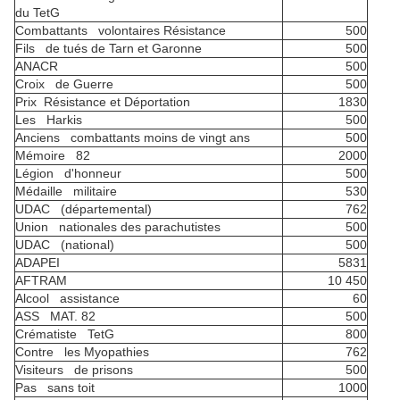
du TetG
Combattants volontaires Résistance
500
Fils de tués de Tarn et Garonne
500
ANACR
500
Croix de Guerre
500
Prix Résistance et Déportation
1830
Les Harkis
500
Anciens combattants moins de vingt ans
500
Mémoire 82
2000
Légion d'honneur
500
Médaille militaire
530
UDAC (départemental)
762
Union nationales des parachutistes
500
UDAC (national)
500
ADAPEI
5831
AFTRAM
10 450
Alcool assistance
60
ASS MAT. 82
500
Crématiste TetG
800
Contre les Myopathies
762
Visiteurs de prisons
500
Pas sans toit
1000