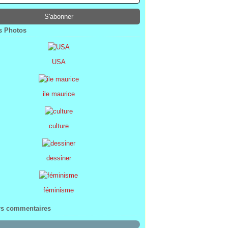
ier
ier
s
l
(1)
(74)
(34)
(47)
ier
ier
s
(8)
(45)
(52)
ier
ier
(7)
(68)
 Photos
ier
(2)
USA
ile maurice
culture
dessiner
féminisme
rs commentaires