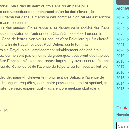
mmortel. Mais depuis deux ou trois ans on en parle plus
Archiv
te des vicissitudes du monument qu'on lui doit élever. De
pour demeurer dans la mémoire des hommes Son œuvre est encore
2026
m aere perennius.
2025
Aoû
is des années. On se rappelle les débats de la société des Gens
2024
Juill
Déc
cuter la statue de l'auteur de la
Comédie humaine
. Lorsque le
2023
Juin
Nov
Déc
 Gens de lettres n'en voulut pas, et c'est Falguière qui fut chargé
2022
Mai
Oct
Nov
Déc
la fin du travail, et c'est Paul Dubois qui le termina.
2021
Avri
Sep
Oct
Nov
Déc
alais-Royal. Mais l'emplacement primitivement désigné était
2020
Mar
Aoû
Sep
Oct
Nov
Déc
les, qui ne sont pas ennemis du grotesque, trouvèrent que la place
2019
Févr
Juill
Aoû
Sep
Oct
Nov
Déc
âtre-Français n'étaient pas assez larges. Il y avait encore, faisant
2018
Janv
Juin
Juill
Aoû
Sep
Oct
Nov
Déc
 rue de Richelieu et de l'avenue de l'Opéra, où l'on pouvait fort bien
2017
Mai
Juin
Juill
Aoû
Sep
Oct
Nov
Déc
2016
Avri
Mai
Juin
Juill
Aoû
Sep
Oct
Nov
Déc
a décidé, paraît-il, d'élever le monument de Balzac à l'avenue de
2015
Mar
Avri
Mai
Juin
Juill
Aoû
Sep
Oct
Nov
Déc
, de longues enquêtes, dans notre pays qui se croit si spirituel, si
2014
Févr
Mar
Avri
Mai
Juin
Juill
Aoû
Sep
Oct
Nov
Déc
aliste. Je veux espérer qu'il y aura encore quelque obstacle à
2013
Janv
Févr
Mar
Avri
Mai
Juin
Juill
Aoû
Sep
Oct
Nov
Déc
Janv
Févr
Mar
Avri
Mai
Juin
Juill
Aoû
Sep
Oct
Nov
Déc
Janv
Févr
Mar
Avri
Mai
Juin
Juill
Aoû
Sep
Oct
Nov
Janv
Févr
Mar
Avri
Mai
Juin
Juill
Aoû
Sep
Contac
Janv
Févr
Mar
Avri
Mai
Juin
Juill
Aoû
en [
#
]
Newsle
Janv
Févr
Mar
Avri
Mai
Juin
Juill
Janv
Févr
Mar
Avri
Mai
Juin
Janv
Févr
Mar
Avri
Mai