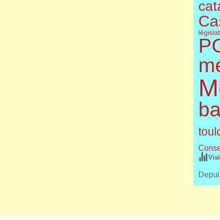
cat
Cas
législa
P
m
M
ba
toul
Conse
Vis
Depuis