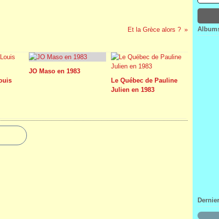
Janv
Févr
Mar
Avri
Janv
Févr
Mar
Janv
Févr
Albums
Et la Grèce alors ?
Janv
JO Maso en 1983
Louis
Le Québec de Pauline
Julien en 1983
Dernie