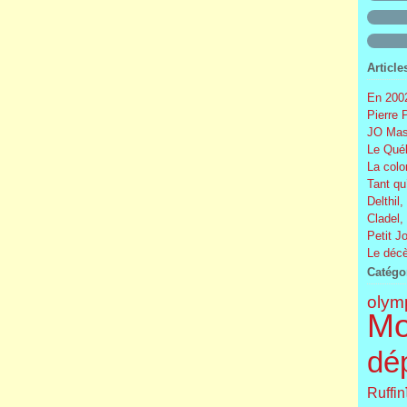
Article
En 2002
Pierre 
JO Mas
Le Québ
La colo
Tant qu
Delthil,
Cladel,
Petit J
Le décè
Catégo
olym
Mo
dé
Ruffin