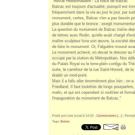
"Revue Hebdomadaire : La Race de Balzac
Balzac est toujours d'actualité, puisqu'il est i
fréquemment dans la vie au jour le jour, par sui
monument, certes, Balzac n'en a pas besoin 
plus durable que le bronze : exegit monumentu
La question du monument de Balzac traîne depu
de lettres avec Rodin, qu'elle avait chargé d'exé
maître sculpteur livra son œuvre, la société des
de faire le monument. Or, Falguière mourut avant 
Le monument achevé, on devait le dresser au P
occupé par la station du Métropolitain. Nos édi
du Palais Royal ou le terre-plein contigu du Thé
suite, le carrefour de la rue Saint-Honoré, de la
établir un rond-point.
Mais il a fallu aller énormément plus loin ; on 
Friedland. Il faut toutefois de longs pourparlers
malin, et qui est cependant si routinier et form
l'inauguration du monument de Balzac."
Posté par Livre social à 14:32 -
Commentaires [
…
]
- Permali
Tags:
Balzac