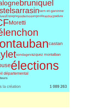
bruniquel
alogne
telsarrasin
tarn-et-garonne
tives
podemos
astruc
Espagne
angeville
padura
CF
Moretti
élenchon
ontauban
castan
ylet
vazquez montalban
sondage
élections
ouse
il départemental
iteurs
 la création
1 089 263