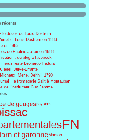
s récents
 le décès de Louis Destrem
Perret et Louis Destrem en 1983
o en 1983
ec de Pauline Julien en 1983
nisation : du blog à facebook
’il nous reste Leonardo Padura
 Cladel, Juive-Errante
 Michaux, Merle, Delthil, 1790
ournal : la fromagerie Salit à Montauban
s de l’instituteur Guy Jamme
ries
pe de gouges
paysans
issac
FN
partementales
tarn et garonne
Macron