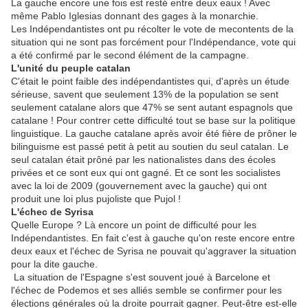
La gauche encore une fois est resté entre deux eaux ! Avec
même Pablo Iglesias donnant des gages à la monarchie.
Les Indépendantistes ont pu récolter le vote de mecontents de la
situation qui ne sont pas forcément pour l'Indépendance, vote qui
a été confirmé par le second élément de la campagne.
L'unité du peuple catalan
C'était le point faible des indépendantistes qui, d'après un étude
sérieuse, savent que seulement 13% de la population se sent
seulement catalane alors que 47% se sent autant espagnols que
catalane ! Pour contrer cette difficulté tout se base sur la politique
linguistique. La gauche catalane après avoir été fière de prôner le
bilinguisme est passé petit à petit au soutien du seul catalan. Le
seul catalan était prôné par les nationalistes dans des écoles
privées et ce sont eux qui ont gagné. Et ce sont les socialistes
avec la loi de 2009 (gouvernement avec la gauche) qui ont
produit une loi plus pujoliste que Pujol !
L'échec de Syrisa
Quelle Europe ? Là encore un point de difficulté pour les
Indépendantistes. En fait c'est à gauche qu'on reste encore entre
deux eaux et l'échec de Syrisa ne pouvait qu'aggraver la situation
pour la dite gauche.
La situation de l'Espagne s'est souvent joué à Barcelone et
l'échec de Podemos et ses alliés semble se confirmer pour les
élections générales où la droite pourrait gagner. Peut-être est-elle