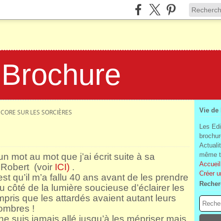
 Brochure
Vie de
CORE SUR LES SORCIÈRES
Les Edi
brochur
Actuali
même te
n mot au mot que j’ai écrit suite à sa
Accueil
 Robert (voir
ICI)
.
Créer u
’est qu’il m’a fallu 40 ans avant de les prendre
Recher
u côté de la lumière soucieuse d’éclairer les
mpris que les attardés avaient autant leurs
 ombres !
e ne suis jamais allé jusqu’à les mépriser mais