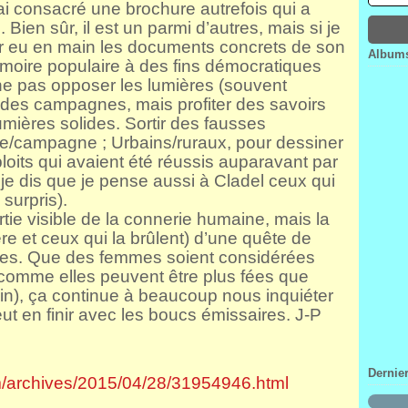
i ai consacré une brochure autrefois qui a
Janv
Févr
Mar
Avri
]
. Bien sûr, il est un parmi d’autres, mais si je
Janv
Févr
Mar
ir eu en main les documents concrets de son
Janv
Févr
Albums
mémoire populaire à des fins démocratiques
Janv
 ne pas opposer les lumières (souvent
e des campagnes, mais profiter des savoirs
mières solides. Sortir des fausses
lle/campagne ; Urbains/ruraux, pour dessiner
ploits qui avaient été réussis auparavant par
i je dis que je pense aussi à Cladel ceux qui
surpris).
tie visible de la connerie humaine, mais la
ère et ceux qui la brûlent) d’une quête de
ves. Que des femmes soient considérées
, comme elles peuvent être plus fées que
ain), ça continue à beaucoup nous inquiéter
ut en finir avec les boucs émissaires.
J-P
Dernie
om/archives/2015/04/28/31954946.html