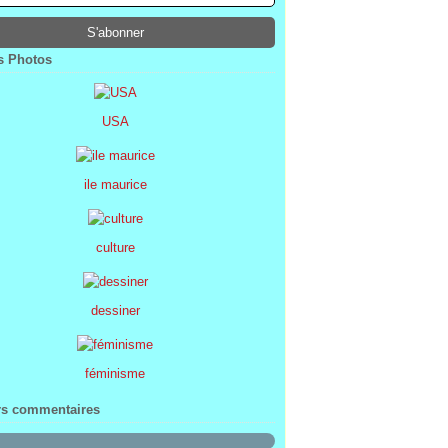
ier
ier
s
l
(1)
(74)
(34)
(47)
ier
ier
s
(8)
(45)
(52)
ier
ier
(7)
(68)
 Photos
ier
(2)
USA
ile maurice
culture
dessiner
féminisme
rs commentaires