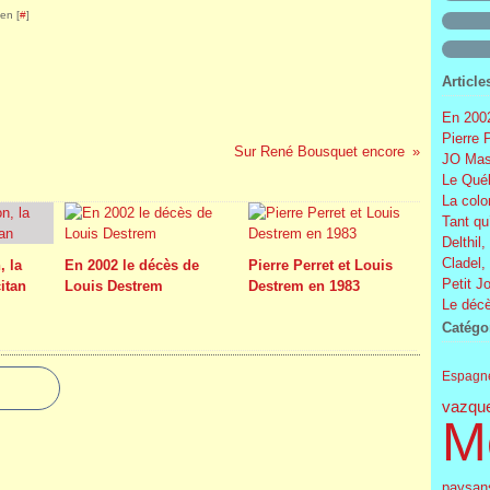
en [
#
]
Article
En 2002
Pierre 
Sur René Bousquet encore
JO Mas
Le Québ
La colo
Tant qu
Delthil,
Cladel,
, la
En 2002 le décès de
Pierre Perret et Louis
Petit J
itan
Louis Destrem
Destrem en 1983
Le décè
Catégo
Espagn
vazqu
M
paysan