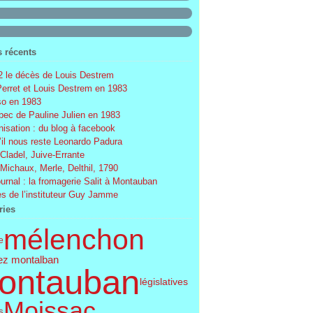
s récents
 le décès de Louis Destrem
Perret et Louis Destrem en 1983
o en 1983
ec de Pauline Julien en 1983
nisation : du blog à facebook
’il nous reste Leonardo Padura
 Cladel, Juive-Errante
 Michaux, Merle, Delthil, 1790
ournal : la fromagerie Salit à Montauban
s de l’instituteur Guy Jamme
ries
mélenchon
e
ez montalban
ontauban
législatives
Moissac
s