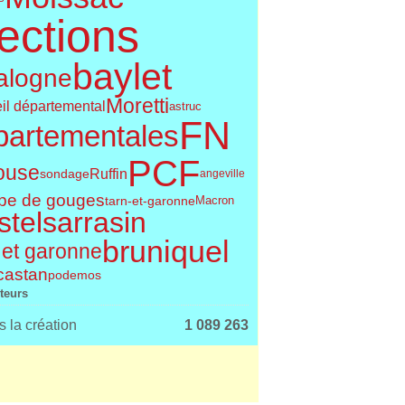
ections
baylet
alogne
Moretti
il départemental
astruc
FN
partementales
PCF
ouse
Ruffin
sondage
angeville
pe de gouges
tarn-et-garonne
Macron
telsarrasin
bruniquel
 et garonne
castan
podemos
iteurs
 la création
1 089 263