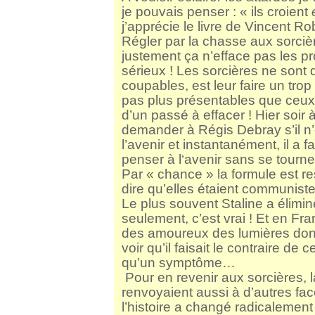
je pouvais penser : « ils croient
j’apprécie le livre de Vincent Rob
Régler par la chasse aux sorcièr
justement ça n’efface pas les pr
sérieux ! Les sorcières ne sont
coupables, est leur faire un tro
pas plus présentables que ceux q
d’un passé à effacer ! Hier soir 
demander à Régis Debray s’il n’
l’avenir et instantanément, il a
penser à l‘avenir sans se tourne
Par « chance » la formule est re
dire qu’elles étaient communis
Le plus souvent Staline a élim
seulement, c’est vrai ! Et en Fr
des amoureux des lumières dont
voir qu’il faisait le contraire de c
qu’un symptôme…
Pour en revenir aux sorcières, l
renvoyaient aussi à d’autres f
l’histoire a changé radicalemen