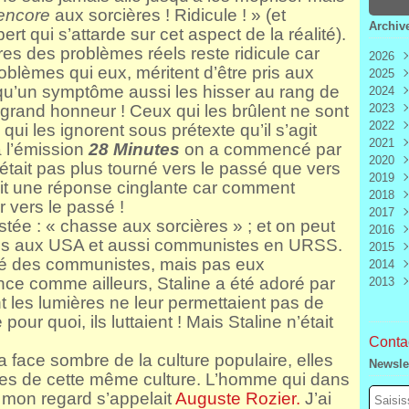
encore
aux sorcières ! Ridicule ! » (et
Archiv
ert qui s’attarde sur cet aspect de la réalité).
es des problèmes réels reste ridicule car
2026
oblèmes qui eux, méritent d’être pris aux
2025
Aoû
 qu’un symptôme aussi les hisser au rang de
2024
Juill
Déc
p grand honneur ! Ceux qui les brûlent ne sont
2023
Juin
Nov
Déc
2022
Mai
Oct
Nov
Déc
ui les ignorent sous prétexte qu’il s’agit
2021
Avri
Sep
Oct
Nov
Déc
à l’émission
28 Minutes
on a commencé par
2020
Mar
Aoû
Sep
Oct
Nov
Déc
était pas plus tourné vers le passé que vers
2019
Févr
Juill
Aoû
Sep
Oct
Nov
Déc
 fait une réponse cinglante car comment
2018
Janv
Juin
Juill
Aoû
Sep
Oct
Nov
Déc
r vers le passé !
2017
Mai
Juin
Juill
Aoû
Sep
Oct
Nov
Déc
stée : « chasse aux sorcières » ; et on peut
2016
Avri
Mai
Juin
Juill
Aoû
Sep
Oct
Nov
Déc
tes aux USA et aussi communistes en URSS.
2015
Mar
Avri
Mai
Juin
Juill
Aoû
Sep
Oct
Nov
Déc
iné des communistes, mais pas eux
2014
Févr
Mar
Avri
Mai
Juin
Juill
Aoû
Sep
Oct
Nov
Déc
ance comme ailleurs, Staline a été adoré par
2013
Janv
Févr
Mar
Avri
Mai
Juin
Juill
Aoû
Sep
Oct
Nov
Déc
Janv
Févr
Mar
Avri
Mai
Juin
Juill
Aoû
Sep
Oct
Nov
Déc
 les lumières ne leur permettaient pas de
Janv
Févr
Mar
Avri
Mai
Juin
Juill
Aoû
Sep
Oct
Nov
e pour quoi, ils luttaient !
Mais Staline n’était
Janv
Févr
Mar
Avri
Mai
Juin
Juill
Aoû
Sep
Contac
Janv
Févr
Mar
Avri
Mai
Juin
Juill
Aoû
a face sombre de la culture populaire, elles
Newsle
Janv
Févr
Mar
Avri
Mai
Juin
Juill
aces de cette même culture. L’homme qui dans
Janv
Févr
Mar
Avri
Mai
Juin
t mon regard s’appelait
Auguste Rozier.
J’ai
Janv
Févr
Mar
Avri
Mai