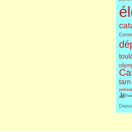
él
cat
Conse
dé
toul
olym
Cas
tarn
padura
Vis
Depuis