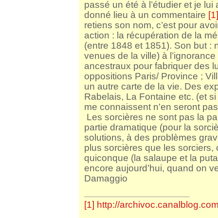
passé un été à l’étudier et je lu
donné lieu à un commentaire
[1
retiens son nom, c’est pour avo
action : la récupération de la 
(entre 1848 et 1851). Son but :
venues de la ville) à l’ignoranc
ancestraux pour fabriquer des lu
oppositions Paris/ Province ; Vi
un autre carte de la vie. Des ex
Rabelais, La Fontaine etc. (et s
me connaissent n'en seront pas 
Les sorcières ne sont pas la par
partie dramatique (pour la sorci
solutions, à des problèmes gra
plus sorcières que les sorciers
quiconque (la salaupe et la put
encore aujourd’hui, quand on ve
Damaggio
[1]
http://archivoc.canalblog.c